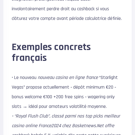
involontairement perdre droit au cashback si vous
clôturez votre compte avant période calculatrice définie.​
Exemples concrets
français
• Le nouveau
nouveau casino en ligne france
“Starlight
Vegas” propose actuellement ‑ dépôt minimum €20 ‑
bonus welcome €100 +200 free spins ‑ wagering only
slots → idéal pour amateurs volatilité moyenne.
• “Royal Flush Club”, classé parmi nos top picks meilleur
casino online France2024 chez Basketnews.Net offre