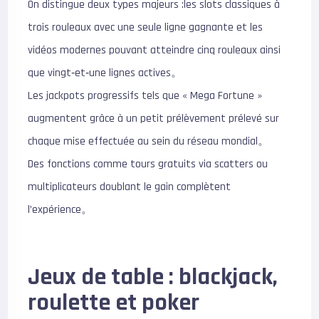
On distingue deux types majeurs :les slots classiques à
trois rouleaux avec une seule ligne gagnante et les
vidéos modernes pouvant atteindre cinq rouleaux ainsi
que vingt‑et‑une lignes actives。
Les jackpots progressifs tels que « Mega Fortune »
augmentent grâce à un petit prélèvement prélevé sur
chaque mise effectuée au sein du réseau mondial。
Des fonctions comme tours gratuits via scatters ou
multiplicateurs doublant le gain complètent
l’expérience。
Jeux de table : blackjack,
roulette et poker