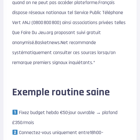
quand on ne peut pas accéder plateforme.Français
dispose réseaux nationaux tel Service Public Téléphone
Vert ANJ (0800 800 800) ainsi associations privées telles
Que Faire Du Jeu.org proposant suivi gratuit
anonymisé.Basketnews.Net recommande
systématiquement consulter ces sources lorsqu’on
remarque premiers signaux inquiétants.*
Exemple routine saine
Fixez budget hebdo €50·jour ouvrable → plafond
£350/mois
Connectez-vous uniquement entre18h00–