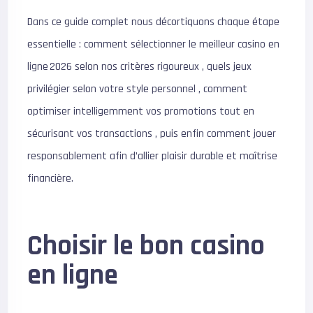
Dans ce guide complet nous décortiquons chaque étape
essentielle : comment sélectionner le meilleur casino en
ligne 2026 selon nos critères rigoureux , quels jeux
privilégier selon votre style personnel , comment
optimiser intelligemment vos promotions tout en
sécurisant vos transactions , puis enfin comment jouer
responsablement afin d’allier plaisir durable et maîtrise
financière.
Choisir le bon casino
en ligne