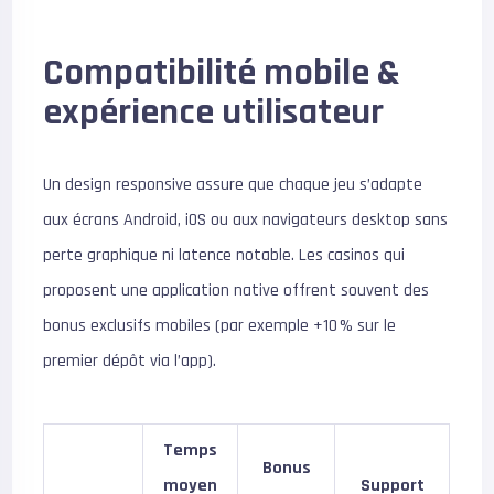
Compatibilité mobile &
expérience utilisateur
Un design responsive assure que chaque jeu s’adapte
aux écrans Android, iOS ou aux navigateurs desktop sans
perte graphique ni latence notable. Les casinos qui
proposent une application native offrent souvent des
bonus exclusifs mobiles (par exemple +10 % sur le
premier dépôt via l’app).
Temps
Bonus
moyen
Support