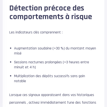
Détection précoce des
comportements à risque
Les indicateurs clés comprennent :
Augmentation soudaine (>30 %) du montant moyen
misé
Sessions nocturnes prolongées (>3 heures entre
minuit et 4 h)
Multiplication des dépôts successifs sans gain
notable
Lorsque ces signaux apparaissent dans vos historiques
personnels , activez immédiatement l’une des fonctions