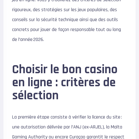
rigoureux, des stratégies sur les jeux populaires, des
conseils sur la sécurité technique ainsi que des outils
concrets pour jouer de façon responsable tout au long
de l’année 2026.
Choisir le bon casino
en ligne : critères de
sélection
La première étape consiste à vérifier la licence du site :
une autorisation délivrée par l’ANJ (ex‑ARJEL), la Malta
Gaming Authority ou encore Curaçao garantit le respect