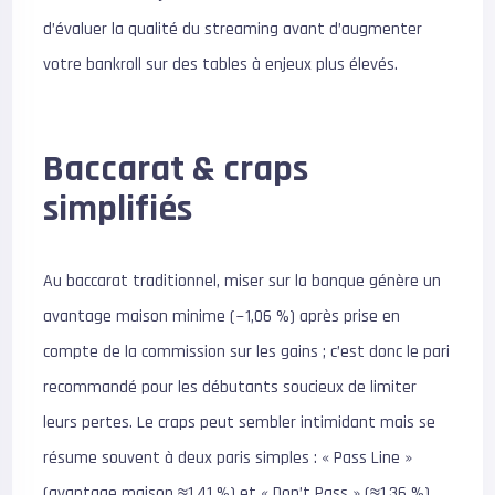
d’évaluer la qualité du streaming avant d’augmenter
votre bankroll sur des tables à enjeux plus élevés.
Baccarat & craps
simplifiés
Au baccarat traditionnel, miser sur la banque génère un
avantage maison minime (~1,06 %) après prise en
compte de la commission sur les gains ; c’est donc le pari
recommandé pour les débutants soucieux de limiter
leurs pertes. Le craps peut sembler intimidant mais se
résume souvent à deux paris simples : « Pass Line »
(avantage maison ≈1,41 %) et « Don’t Pass » (≈1,36 %).