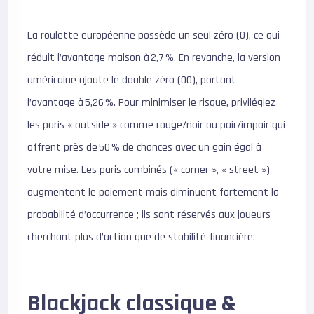
La roulette européenne possède un seul zéro (0), ce qui
réduit l’avantage maison à 2,7 %. En revanche, la version
américaine ajoute le double zéro (00), portant
l’avantage à 5,26 %. Pour minimiser le risque, privilégiez
les paris « outside » comme rouge/noir ou pair/impair qui
offrent près de 50 % de chances avec un gain égal à
votre mise. Les paris combinés (« corner », « street »)
augmentent le paiement mais diminuent fortement la
probabilité d’occurrence ; ils sont réservés aux joueurs
cherchant plus d’action que de stabilité financière.
Blackjack classique &