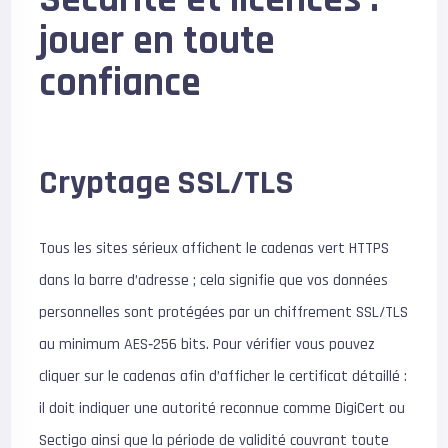
jouer en toute
confiance
Cryptage SSL/TLS
Tous les sites sérieux affichent le cadenas vert HTTPS
dans la barre d’adresse ; cela signifie que vos données
personnelles sont protégées par un chiffrement SSL/TLS
au minimum AES‑256 bits. Pour vérifier vous pouvez
cliquer sur le cadenas afin d’afficher le certificat détaillé :
il doit indiquer une autorité reconnue comme DigiCert ou
Sectigo ainsi que la période de validité couvrant toute