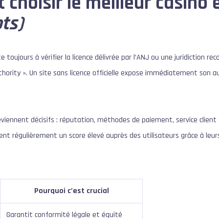
hoisir le meilleur casino e
ts)
te toujours à vérifier la licence délivrée par l’ANJ ou une juridiction 
thority ». Un site sans licence officielle expose immédiatement son a
deviennent décisifs : réputation, méthodes de paiement, service clien
ent régulièrement un score élevé auprès des utilisateurs grâce à leur
Pourquoi c’est crucial
Garantit conformité légale et équité