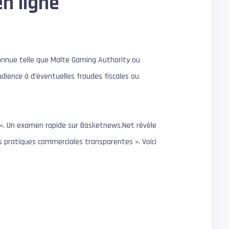
n ligne
reconnue telle que Malte Gaming Authority ou
udience à d’éventuelles fraudes fiscales ou
t ». Un examen rapide sur Basketnews.Net révèle
s pratiques commerciales transparentes ». Voici