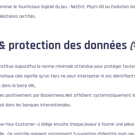
xaminer le fournisseur logiciel du jeu ‑ NetEnt, Play’n GO ou Evolutio
éatoires certifiés.
 & protection des données
(
stitue aujourd’hui la norme minimale attendue pour protéger toutes 
ratique cela signifie qu’un tiers ne peut intercepter ni vos identifian
 dans la barre URL.
es positivement par Basketnews.Net affichent systématiquement leur
lisé dans les banques internationales.
w‑Your‑Customer ») oblige ensuite chaque joueur à fournir une pièce of
éelle . Ce contrôle prévient notamment l’usurpation d’identité mais pe