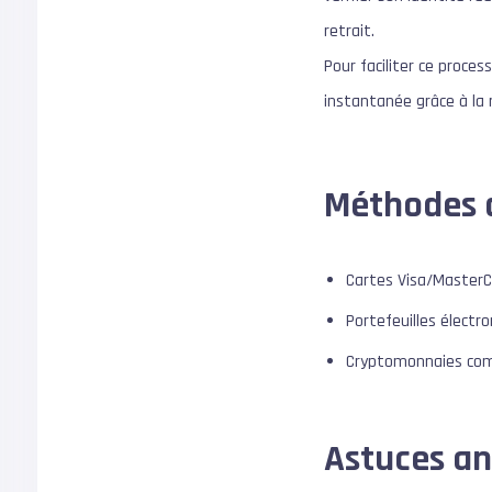
retrait.
Pour faciliter ce proces
instantanée grâce à la 
Méthodes 
Cartes Visa/MasterC
Portefeuilles électr
Cryptomonnaies comm
Astuces an