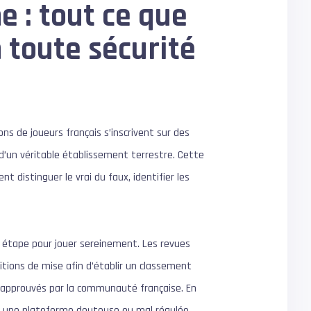
e : tout ce que
 toute sécurité
ns de joueurs français s’inscrivent sur des
’un véritable établissement terrestre. Cette
t distinguer le vrai du faux, identifier les
 étape pour jouer sereinement. Les revues
itions de mise afin d’établir un classement
t approuvés par la communauté française. En
r une plateforme douteuse ou mal régulée.