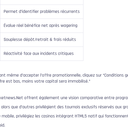
Permet d’identifier problèmes récurrents
Évalue réel bénéfice net après wagering
Souplesse dépôt/retrait & frais réduits
Réactivité face aux incidents critiques
vant même d’accepter l’offre promotionnelle, cliquez sur “Condition
ffre est bas, moins votre capital sera immobilisé.*
asketnews.Net offrent également une vision comparative entre progra
lors que d’autres privilégient des tournois exclusifs réservés aux gr
 mobile, privilégiez les casinos intégrant HTML5 natif qui fonction
id.