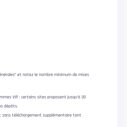
s générales” et notez le nombre minimum de mises
mmes VIP : certains sites proposent jusqu’à 30
os dépôts.
nent sans téléchargement supplémentaire tant