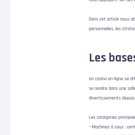
Dans cet article nous ab
personnelles, les strat
Les bases
Un casino en ligne se di
se rendre dans une sall
divertissements depuis
Les catégories principal
– Machines à sous : cen