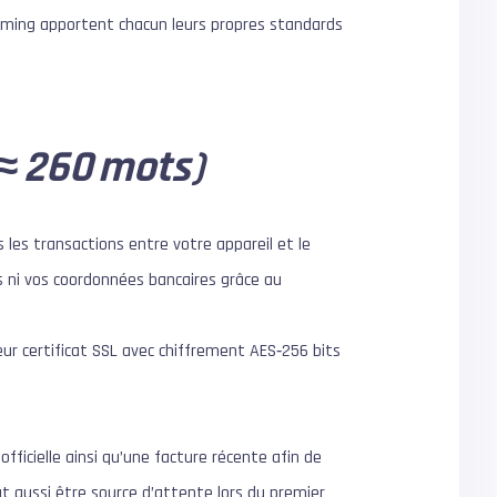
n Gaming apportent chacun leurs propres standards
≈ 260 mots)
les transactions entre votre appareil et le
ts ni vos coordonnées bancaires grâce au
 certificat SSL avec chiffrement AES‑256 bits
ficielle ainsi qu’une facture récente afin de
ut aussi être source d’attente lors du premier