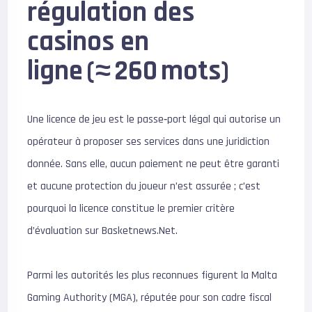
régulation des
casinos en
ligne (≈ 260 mots)
Une licence de jeu est le passe‑port légal qui autorise un
opérateur à proposer ses services dans une juridiction
donnée. Sans elle, aucun paiement ne peut être garanti
et aucune protection du joueur n’est assurée ; c’est
pourquoi la licence constitue le premier critère
d’évaluation sur Basketnews.Net.
Parmi les autorités les plus reconnues figurent la Malta
Gaming Authority (MGA), réputée pour son cadre fiscal