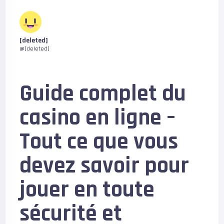
[deleted]
@[deleted]
Guide complet du
casino en ligne –
Tout ce que vous
devez savoir pour
jouer en toute
sécurité et