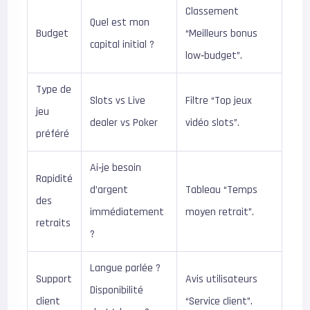
Classement
Quel est mon
Budget
“Meilleurs bonus
capital initial ?
low‑budget”.
Type de
Slots vs Live
Filtre “Top jeux
jeu
dealer vs Poker
vidéo slots”.
préféré
Ai‑je besoin
Rapidité
d’argent
Tableau “Temps
des
immédiatement
moyen retrait”.
retraits
?
Langue parlée ?
Support
Avis utilisateurs
Disponibilité
client
“Service client”.