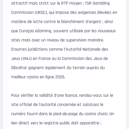
attractif mais strict sur le RTP moyen ; l’UK Gambling
Commission (UKGC), qui impose des exigences élevées en
matière de lutte contre le blanchiment d’argent ; ainsi
que Curaçao eGaming, souvent utilisée par les nouveaux
sites mais avec un niveau de supervision moindre.
D’autres juridictions comme l’Autorité Nationale des
Jeux (ANJ) en France ou la Commission des Jeux de
Gibraltar gagnent également du terrain auprès du
meilleur casino en ligne 2026.
Pour vérifier la validité d’une licence, rendez‑vous sur le
site officiel de l’autorité concernée et saisissez le
numéro fourni dans le pied‑de‑page du casino choisi. Un
lien direct vers le registre public doit apparaître ;