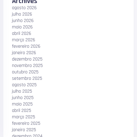
Archives
agosto 2026
julho 2026
junho 2026
maio 2026
abril 2026
março 2026
fevereiro 2026
janeiro 2026
dezembro 2025
novembro 2025
outubro 2025
setembro 2025
agosto 2025
julho 2025
junho 2025
maio 2025
abril 2025
março 2025
fevereiro 2025
janeiro 2025
dezembro 2024