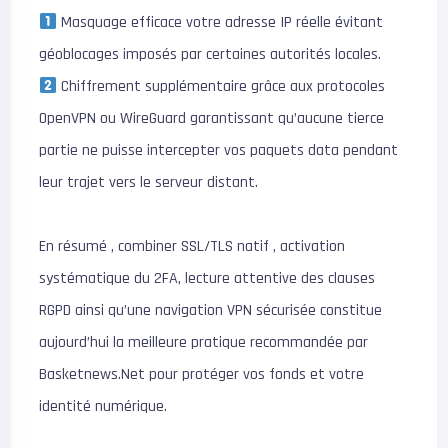
Masquage efficace votre adresse IP réelle évitant
géoblocages imposés par certaines autorités locales.
Chiffrement supplémentaire grâce aux protocoles
OpenVPN ou WireGuard garantissant qu’aucune tierce
partie ne puisse intercepter vos paquets data pendant
leur trajet vers le serveur distant.
En résumé , combiner SSL/TLS natif , activation
systématique du 2FA, lecture attentive des clauses
RGPD ainsi qu’une navigation VPN sécurisée constitue
aujourd’hui la meilleure pratique recommandée par
Basketnews.Net pour protéger vos fonds et votre
identité numérique.