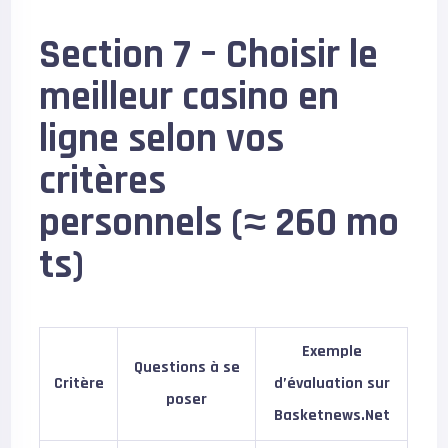
Section 7 – Choisir le
meilleur casino en
ligne selon vos
critères
personnels (≈ 260 mo
ts)
Exemple
Questions à se
Critère
d’évaluation sur
poser
Basketnews.Net