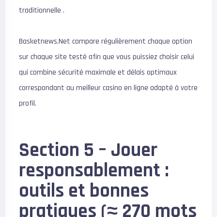
traditionnelle .
Basketnews.Net compare régulièrement chaque option
sur chaque site testé afin que vous puissiez choisir celui
qui combine sécurité maximale et délais optimaux
correspondant au meilleur casino en ligne adapté à votre
profil.
Section 5 – Jouer
responsablement :
outils et bonnes
pratiques (≈ 270 mots