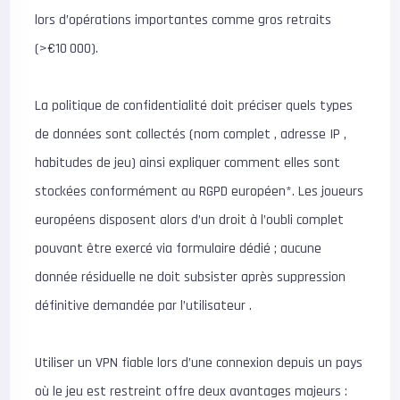
lors d’opérations importantes comme gros retraits
(>€10 000).
La politique de confidentialité doit préciser quels types
de données sont collectés (nom complet , adresse IP ,
habitudes de jeu) ainsi expliquer comment elles sont
stockées conformément au RGPD européen*. Les joueurs
européens disposent alors d’un droit à l’oubli complet
pouvant être exercé via formulaire dédié ; aucune
donnée résiduelle ne doit subsister après suppression
définitive demandée par l’utilisateur .
Utiliser un VPN fiable lors d’une connexion depuis un pays
où le jeu est restreint offre deux avantages majeurs :