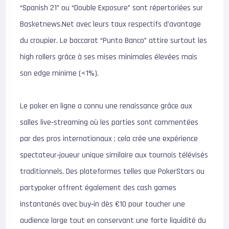
“Spanish 21” ou “Double Exposure” sont répertoriées sur
Basketnews.Net avec leurs taux respectifs d’avantage
du croupier. Le baccarat “Punto Banco” attire surtout les
high rollers grâce à ses mises minimales élevées mais
son edge minime (<1%).
Le poker en ligne a connu une renaissance grâce aux
salles live‑streaming où les parties sont commentées
par des pros internationaux ; cela crée une expérience
spectateur‑joueur unique similaire aux tournois télévisés
traditionnels. Des plateformes telles que PokerStars ou
partypoker offrent également des cash games
instantanés avec buy‑in dès €10 pour toucher une
audience large tout en conservant une forte liquidité du