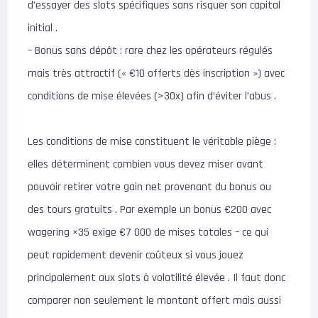
d’essayer des slots spécifiques sans risquer son capital
initial .
– Bonus sans dépôt : rare chez les opérateurs régulés
mais très attractif (« €10 offerts dès inscription ») avec
conditions de mise élevées (>30x) afin d’éviter l’abus .
Les conditions de mise constituent le véritable piège :
elles déterminent combien vous devez miser avant
pouvoir retirer votre gain net provenant du bonus ou
des tours gratuits . Par exemple un bonus €200 avec
wagering ×35 exige €7 000 de mises totales – ce qui
peut rapidement devenir coûteux si vous jouez
principalement aux slots à volatilité élevée . Il faut donc
comparer non seulement le montant offert mais aussi