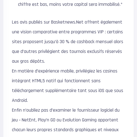
chiffre est bas, moins votre capital sera immobilisé.*
Les avis publiés sur Basketnews.Net offrent également
une vision comparative entre programmes VIP : certains
sites proposent jusqu’à 30 % de cashback mensuel alors
que d’autres privilégient des tournois exclusifs réservés
aux gros dépôts.
En matière d’expérience mobile, privilégiez les casinos
intégrant HTML5 natif qui fonctionnent sans
téléchargement supplémentaire tant sous iOS que sous
Android.
Enfin n’oubliez pas d’examiner le fournisseur logiciel du
jeu ‑ NetEnt, Play’n GO ou Evolution Gaming apportent
chacun leurs propres standards graphiques et niveaux