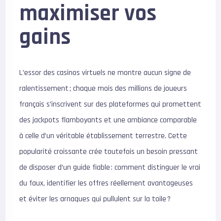
maximiser vos
gains
L’essor des casinos virtuels ne montre aucun signe de
ralentissement ; chaque mois des millions de joueurs
français s’inscrivent sur des plateformes qui promettent
des jackpots flamboyants et une ambiance comparable
à celle d’un véritable établissement terrestre. Cette
popularité croissante crée toutefois un besoin pressant
de disposer d’un guide fiable : comment distinguer le vrai
du faux, identifier les offres réellement avantageuses
et éviter les arnaques qui pullulent sur la toile ?