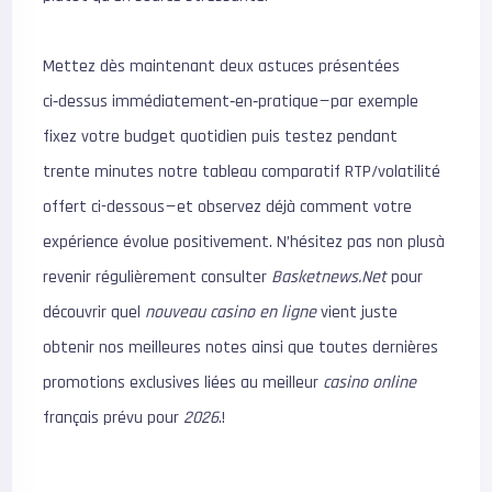
Mettez dès maintenant deux astuces présentées
ci‑dessus immédiatement‐en‐pratique — par exemple
fixez votre budget quotidien puis testez pendant
trente minutes notre tableau comparatif RTP/volatilité
offert ci-dessous — et observez déjà comment votre
expérience évolue positivement.​ N’hésitez pas non plusà
revenir régulièrement consulter
Basketnews.Net
pour
découvrir quel
nouveau casino en ligne
vient juste
obtenir nos meilleures notes ainsi que toutes dernières
promotions exclusives liées au meilleur
casino online
français prévu pour
2026
.!