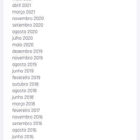
abril 2021
março 2021
novembro 2020
setembro 2020
agosto 2020
julho 2020
maio 2020
dezembro 2019
novembro 2019
agosto 2019
junho 2019
fevereiro 2019
outubro 2018
agosto 2018
junho 2018
março 2018
fevereiro 2017
novembro 2016
setembro 2016
agosto 2016
junho 2016