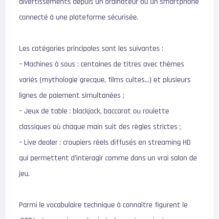
divertissements depuis un ordinateur ou un smartphone
connecté à une plateforme sécurisée.
Les catégories principales sont les suivantes :
– Machines à sous : centaines de titres avec thèmes
variés (mythologie grecque, films cultes…) et plusieurs
lignes de paiement simultanées ;
– Jeux de table : blackjack, baccarat ou roulette
classiques où chaque main suit des règles strictes ;
– Live dealer : croupiers réels diffusés en streaming HD
qui permettent d’interagir comme dans un vrai salon de
jeu.
Parmi le vocabulaire technique à connaître figurent le