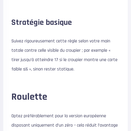
Stratégie basique
Suivez rigoureusement cette règle selon votre main
totale contre celle visible du croupier ; par exemple «
tirer jusqu’à atteindre 17 si le croupier montre une carte
faible ≤6 », sinon rester statique.
Roulette
Optez préférablement pour la version européenne
disposant uniquement d’un zéro – cela réduit l’avantage