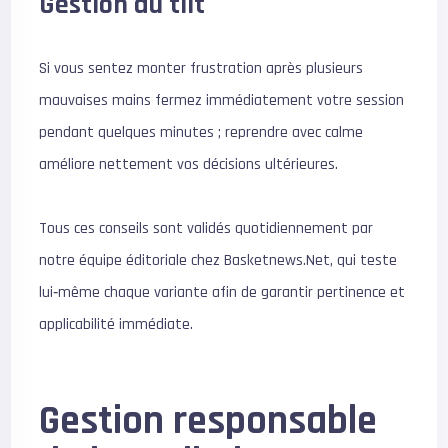
Gestion du tilt
Si vous sentez monter frustration après plusieurs
mauvaises mains fermez immédiatement votre session
pendant quelques minutes ; reprendre avec calme
améliore nettement vos décisions ultérieures.
Tous ces conseils sont validés quotidiennement par
notre équipe éditoriale chez Basketnews.Net, qui teste
lui‑même chaque variante afin de garantir pertinence et
applicabilité immédiate.
Gestion responsable