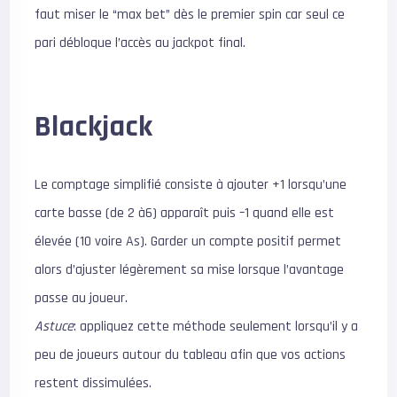
faut miser le “max bet” dès le premier spin car seul ce
pari débloque l’accès au jackpot final.
Blackjack
Le comptage simplifié consiste à ajouter +1 lorsqu’une
carte basse (de 2 à6) apparaît puis –1 quand elle est
élevée (10 voire As). Garder un compte positif permet
alors d’ajuster légèrement sa mise lorsque l’avantage
passe au joueur.
Astuce
: appliquez cette méthode seulement lorsqu’il y a
peu de joueurs autour du tableau afin que vos actions
restent dissimulées.