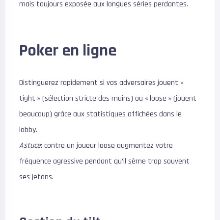
mais toujours exposée aux longues séries perdantes.
Poker en ligne
Distinguerez rapidement si vos adversaires jouent «
tight » (sélection stricte des mains) ou « loose » (jouent
beaucoup) grâce aux statistiques affichées dans le
lobby.
Astuce
: contre un joueur loose augmentez votre
fréquence agressive pendant qu’il sème trop souvent
ses jetons.