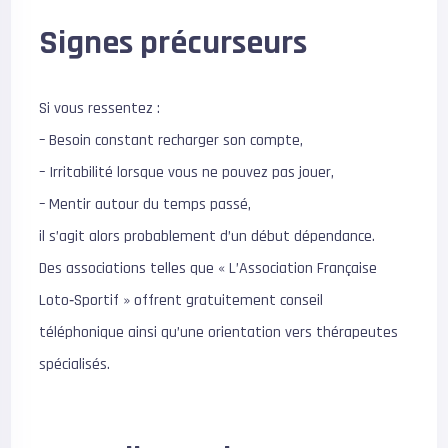
Signes précurseurs
Si vous ressentez :
– Besoin constant recharger son compte,
– Irritabilité lorsque vous ne pouvez pas jouer,
– Mentir autour du temps passé,
il s’agit alors probablement d’un début dépendance.
Des associations telles que « L’Association Française
Loto‑Sportif » offrent gratuitement conseil
téléphonique ainsi qu’une orientation vers thérapeutes
spécialisés.