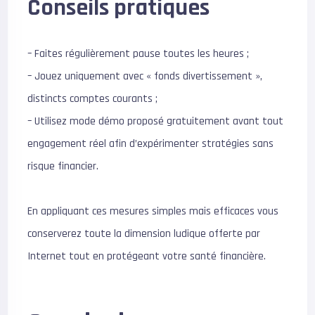
Conseils pratiques
– Faites régulièrement pause toutes les heures ;
– Jouez uniquement avec « fonds divertissement »,
distincts comptes courants ;
– Utilisez mode démo proposé gratuitement avant tout
engagement réel afin d’expérimenter stratégies sans
risque financier.
En appliquant ces mesures simples mais efficaces vous
conserverez toute la dimension ludique offerte par
Internet tout en protégeant votre santé financière.