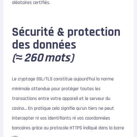
aléatoires certifiés.
Sécurité & protection
des données
(≈ 260 mots)
Le cryptage SSL/TLS constitue aujourd’hui la norme
minimale attendue pour protéger toutes les
transactions entre votre appareil et le serveur du
casino… En pratique cela signifie qu’un tiers ne peut
intercepter ni vos identifiants ni vos coordonnées
bancaires grâce au protocole HTTPS indiqué dans la barre