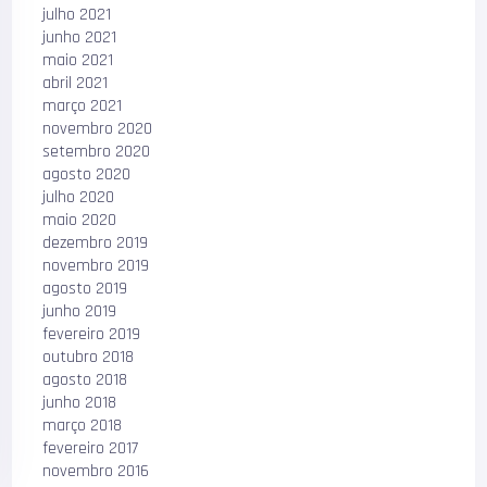
julho 2021
junho 2021
maio 2021
abril 2021
março 2021
novembro 2020
setembro 2020
agosto 2020
julho 2020
maio 2020
dezembro 2019
novembro 2019
agosto 2019
junho 2019
fevereiro 2019
outubro 2018
agosto 2018
junho 2018
março 2018
fevereiro 2017
novembro 2016