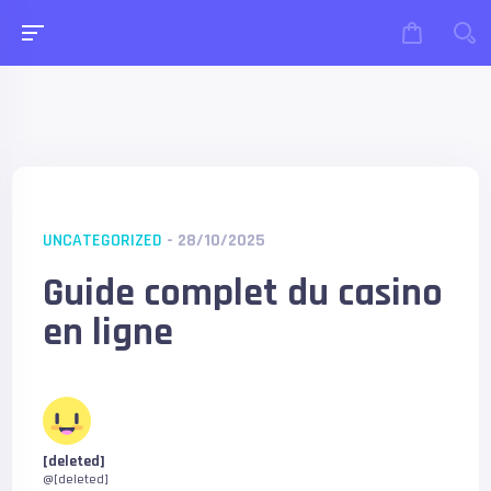
UNCATEGORIZED
- 28/10/2025
Guide complet du casino
en ligne
[deleted]
@[deleted]