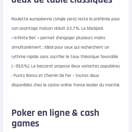
Roulette européenne (single zero) reste la préférée pour
son avantage maison réduit à 2,7 %. Le blackjack
« Infinite Bet » permet d’engager plusieurs mains
simultanément ; idéal pour ceux qui recherchent un
rythme rapide sans sacrifier le taux théorique favorable
(~99,5 %). Le baccarat propose deux variantes populaires
: Punto Banco et Chemin De Fer – toutes deux
disponibles chez le casino online france leader du marché.
Poker en ligne & cash
games