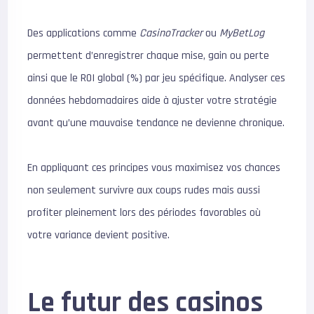
Des applications comme
CasinoTracker
ou
MyBetLog
permettent d’enregistrer chaque mise, gain ou perte
ainsi que le ROI global (%) par jeu spécifique. Analyser ces
données hebdomadaires aide à ajuster votre stratégie
avant qu’une mauvaise tendance ne devienne chronique.
En appliquant ces principes vous maximisez vos chances
non seulement survivre aux coups rudes mais aussi
profiter pleinement lors des périodes favorables où
votre variance devient positive.
Le futur des casinos