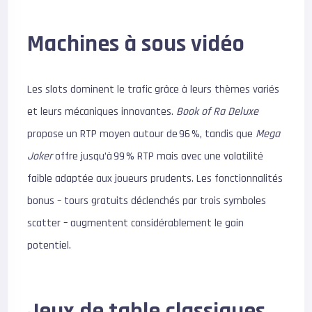
Machines à sous vidéo
Les slots dominent le trafic grâce à leurs thèmes variés
et leurs mécaniques innovantes.
Book of Ra Deluxe
propose un RTP moyen autour de 96 %, tandis que
Mega
Joker
offre jusqu’à 99 % RTP mais avec une volatilité
faible adaptée aux joueurs prudents. Les fonctionnalités
bonus – tours gratuits déclenchés par trois symboles
scatter – augmentent considérablement le gain
potentiel.
Jeux de table classiques