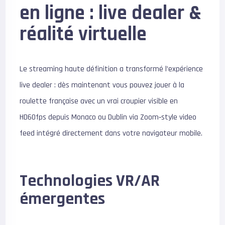
en ligne : live dealer &
réalité virtuelle
Le streaming haute définition a transformé l’expérience
live dealer : dès maintenant vous pouvez jouer à la
roulette française avec un vrai croupier visible en
HD60fps depuis Monaco ou Dublin via Zoom‑style video
feed intégré directement dans votre navigateur mobile.
Technologies VR/AR
émergentes