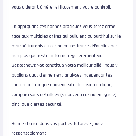
vous aideront à gérer efficacement votre bankroll.
En appliquant ces bonnes pratiques vous serez armé
face aux multiples offres qui pullulent aujourd’hui sur le
marché français du casino online france . N’oubliez pas
non plus que rester informé régulièrement via
Basketnews.Net constitue votre meilleur allié : nous y
publions quotidiennement analyses indépendantes
concernant chaque nouveau site de casino en ligne,
comparaisons détaillées (« nouveau casino en ligne »)
ainsi que alertes sécurité.
Bonne chance dans vos parties futures – jouez
responsablement !