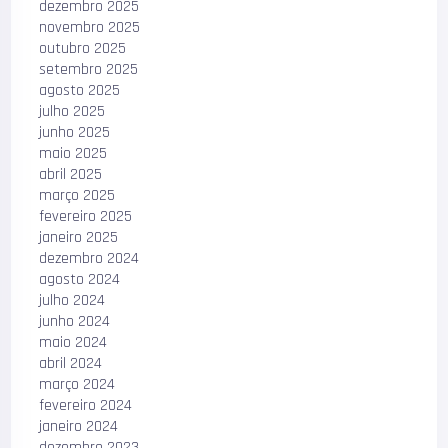
dezembro 2025
novembro 2025
outubro 2025
setembro 2025
agosto 2025
julho 2025
junho 2025
maio 2025
abril 2025
março 2025
fevereiro 2025
janeiro 2025
dezembro 2024
agosto 2024
julho 2024
junho 2024
maio 2024
abril 2024
março 2024
fevereiro 2024
janeiro 2024
dezembro 2023