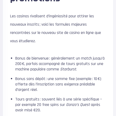
Les casinos rivalisent d’ingéniosité pour attirer les
nouveaux inscrits ; voici les formules majeures
rencontrées sur le nouveau site de casino en ligne que
vous étudierez.
Bonus de bienvenue : généralement un match jusqu’à
200 €, parfois accompagné de tours gratuits sur une
machine populaire comme
Starburst
.
Bonus sans dépôt : une somme fixe (exemple : 10 €)
offerte dès l’inscription sans exigence préalable
d’argent réel.
Tours gratuits : souvent liés à une série spécifique –
par exemple 20 free spins sur
Gonzo’s Quest
après
avoir misé €20.