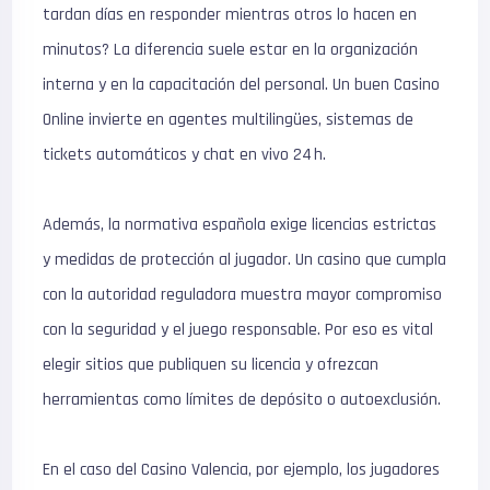
tardan días en responder mientras otros lo hacen en
minutos? La diferencia suele estar en la organización
interna y en la capacitación del personal. Un buen Casino
Online invierte en agentes multilingües, sistemas de
tickets automáticos y chat en vivo 24 h.
Además, la normativa española exige licencias estrictas
y medidas de protección al jugador. Un casino que cumpla
con la autoridad reguladora muestra mayor compromiso
con la seguridad y el juego responsable. Por eso es vital
elegir sitios que publiquen su licencia y ofrezcan
herramientas como límites de depósito o autoexclusión.
En el caso del Casino Valencia, por ejemplo, los jugadores