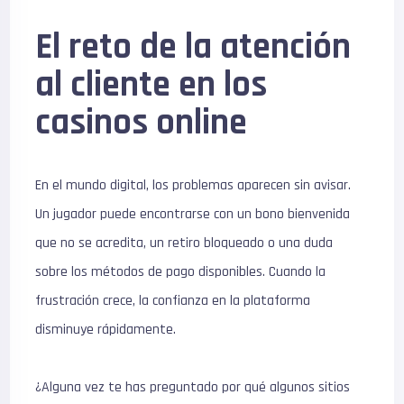
El reto de la atención
al cliente en los
casinos online
En el mundo digital, los problemas aparecen sin avisar.
Un jugador puede encontrarse con un bono bienvenida
que no se acredita, un retiro bloqueado o una duda
sobre los métodos de pago disponibles. Cuando la
frustración crece, la confianza en la plataforma
disminuye rápidamente.
¿Alguna vez te has preguntado por qué algunos sitios