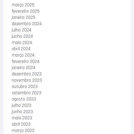
março 2025
fevereiro 2025
janeiro 2025
dezembro 2024
julho 2024
junho 2024
maio 2024
abril 2024
março 2024
fevereiro 2024
janeiro 2024
dezembro 2023
novembro 2023
outubro 2023
setembro 2023
agosto 2023
julho 2023
junho 2023
maio 2023
abril 2023
março 2023