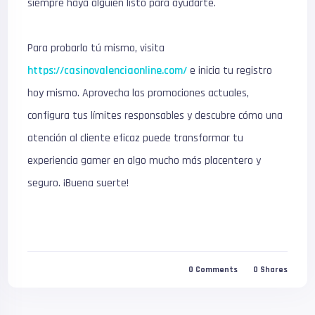
siempre haya alguien listo para ayudarte.
Para probarlo tú mismo, visita
https://casinovalenciaonline.com/
e inicia tu registro
hoy mismo. Aprovecha las promociones actuales,
configura tus límites responsables y descubre cómo una
atención al cliente eficaz puede transformar tu
experiencia gamer en algo mucho más placentero y
seguro. ¡Buena suerte!
0
Comments
0
Shares