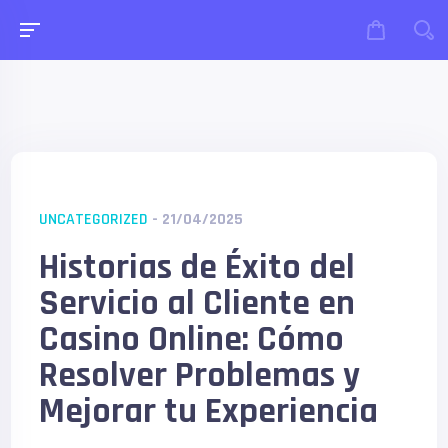
UNCATEGORIZED
- 21/04/2025
Historias de Éxito del
Servicio al Cliente en
Casino Online: Cómo
Resolver Problemas y
Mejorar tu Experiencia