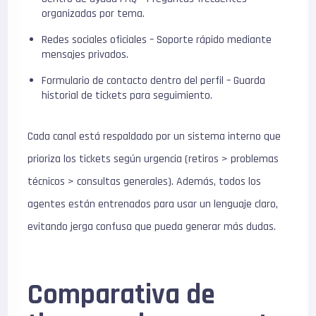
organizadas por tema.
Redes sociales oficiales – Soporte rápido mediante
mensajes privados.
Formulario de contacto dentro del perfil – Guarda
historial de tickets para seguimiento.
Cada canal está respaldado por un sistema interno que
prioriza los tickets según urgencia (retiros > problemas
técnicos > consultas generales). Además, todos los
agentes están entrenados para usar un lenguaje claro,
evitando jerga confusa que pueda generar más dudas.
Comparativa de