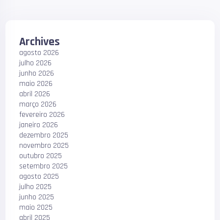
Archives
agosto 2026
julho 2026
junho 2026
maio 2026
abril 2026
março 2026
fevereiro 2026
janeiro 2026
dezembro 2025
novembro 2025
outubro 2025
setembro 2025
agosto 2025
julho 2025
junho 2025
maio 2025
abril 2025