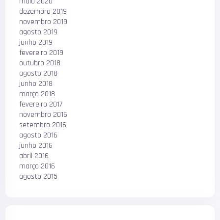
maio 2020
dezembro 2019
novembro 2019
agosto 2019
junho 2019
fevereiro 2019
outubro 2018
agosto 2018
junho 2018
março 2018
fevereiro 2017
novembro 2016
setembro 2016
agosto 2016
junho 2016
abril 2016
março 2016
agosto 2015