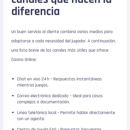
diferencia
Un buen servicio al cliente combina varios medios para
adaptarse a cada necesidad del jugador. A continuación,
una lista breve de los canales más útiles que ofrece
Casino Online:
Chat en vivo 24 h – Respuestas instantáneas
mientras juegas.
Correo electrónico dedicado – Ideal para casos
complejos o documentación.
Línea telefónica local – Permite hablar directamente
con un agente.
Centro de ayuda FAQ – Preguntas frecuentes