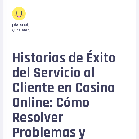
[deleted]
@[deleted]
Historias de Éxito
del Servicio al
Cliente en Casino
Online: Cómo
Resolver
Problemas y