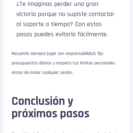
¿Te imaginas perder una gran
victoria porque no supiste contactar
al soporte a tiempo? Con estos
pasos puedes evitarlo fácilmente.
Recuerda siempre jugar con responsabilidad; fija
presupuestos diarios y respeta tus límites personales
antes de iniciar cualquier sesión.
Conclusión y
próximos pasos