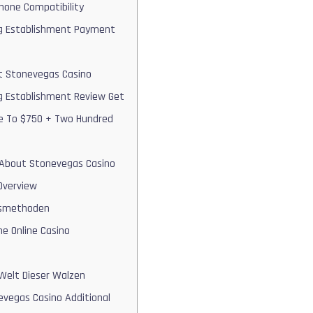
hone Compatibility
g Establishment Payment
t Stonevegas Casino
 Establishment Review Get
le To $750 + Two Hundred
 About Stonevegas Casino
Overview
gsmethoden
che Online Casino
 Welt Dieser Walzen
evegas Casino Additional