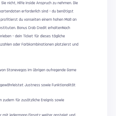
Sie nicht, Hilfe inside Anspruch zu nehmen. Die
kartendaten erforderlich sind – du benötigst
 profitierst du vonseiten einem hohen Maß an
instituten. Bonus Crab Credit erhaltenNach
ieben – dein Ticket für dieses tägliche
kszahlen oder Farbkombinationen platzierst und
no von Stonevegas im übrigen aufregende Game
 gewährleistet Justness sowie Funktionalität
n zudem für zusätzliche Ereignis sowie
er mit jedermann Einsatz weiter ansteigt und