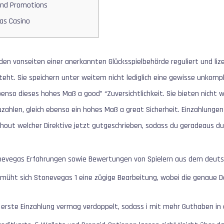
And Promotions
as Casino
n vonseiten einer anerkannten Glücksspielbehörde reguliert und lize
eht. Sie speichern unter weitem nicht lediglich eine gewisse unkompl
enso dieses hohes Maß a good” “Zuversichtlichkeit. Sie bieten nicht w
uzahlen, gleich ebenso ein hohes Maß a great Sicherheit. Einzahlungen
hout welcher Direktive jetzt gutgeschrieben, sodass du geradeaus d
nevegas Erfahrungen sowie Bewertungen von Spielern aus dem deuts
müht sich Stonevegas 1 eine zügige Bearbeitung, wobei die genaue
 erste Einzahlung vermag verdoppelt, sodass i mit mehr Guthaben in