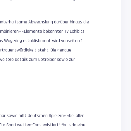
le unterhaltsame Abwechslung darüber hinaus die
kombinieren» «Elemente bekannter TV Exhibits
gas Wagering establishment wird vonseiten 1
Vertrauenswürdigkeit steht. Die genaue
 weitere Details zum Betreiber sowie zur
ar sowie hilft deutschen Spielern» «bei allen
Für Sportwetten-Fans existiert” “ha sido eine