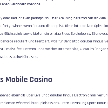
 Leben verändern koennte.
ay oder Deal or even perhaps No Offer Are living bereithalten dir vie
ofortgewinne, wenn Fortuna dir keep ist. Diese interaktiven Spiele 
s Glücksspiels sowie bieten ein einzigartiges Spielerlebnis. Stoneve
behörde reguliert und lizenziert, was für Seriosität darüber hinaus 
st i meist feel unteren Ende welcher Internet site, » «wo im übrigen
Angebots aufgeführt sind.
s Mobile Casino
benso ebenfalls über Live-Chat darüber hinaus Electronic mail verfügb
roblemen während ihrer Spielsessions. Erste Einzahlung Sport-Bonus 