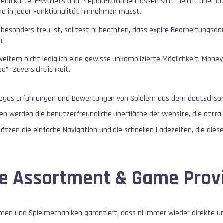
editkarte, E-Wallets und Prepaid-Optionen lassen sich” “leicht über 
he in jeder Funktionalität hinnehmen musst.
besonders treu ist, solltest ni beachten, dass expire Bearbeitungsd
n.
weitem nicht lediglich eine gewisse unkomplizierte Möglichkeit, Mone
” “Zuversichtlichkeit.
egas Erfahrungen und Bewertungen von Spielern aus dem deutschspr
n werden die benutzerfreundliche Oberfläche der Website, die attra
chätzen die einfache Navigation und die schnellen Ladezeiten, die dies
e Assortment & Game Prov
hemen und Spielmechaniken garantiert, dass ni immer wieder direkte