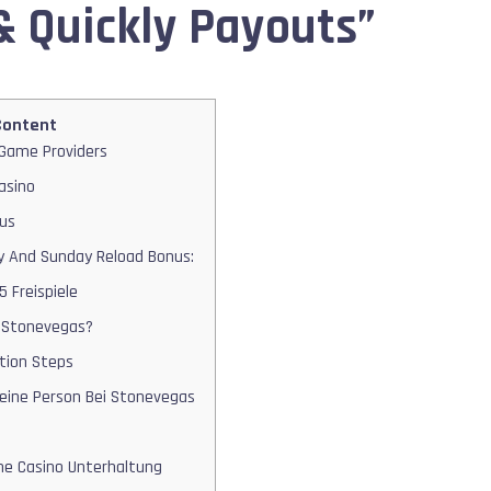
 Quickly Payouts”
Content
 Game Providers
asino
us
 And Sunday Reload Bonus:
 Freispiele
t Stonevegas?
tion Steps
Meine Person Bei Stonevegas
che Casino Unterhaltung