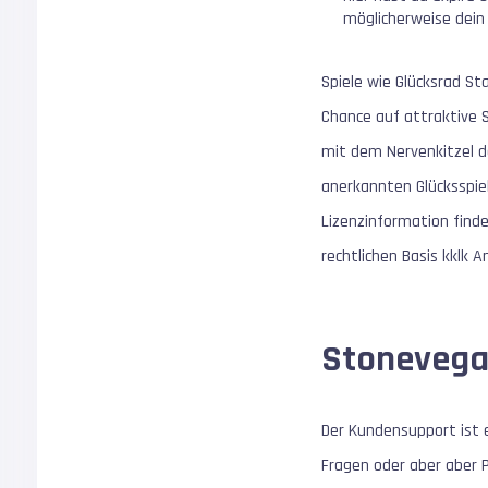
möglicherweise dein
Spiele wie Glücksrad St
Chance auf attraktive S
mit dem Nervenkitzel de
anerkannten Glücksspiel
Lizenzinformation finde
rechtlichen Basis kklk 
Stonevega
Der Kundensupport ist e
Fragen oder aber aber P