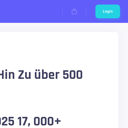
Login
Hin Zu über 500
25 17, 000+