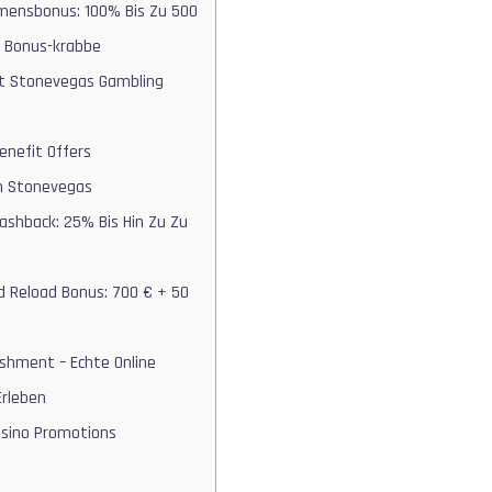
mensbonus: 100% Bis Zu 500
 1 Bonus-krabbe
zt Stonevegas Gambling
enefit Offers
m Stonevegas
ashback: 25% Bis Hin Zu Zu
 Reload Bonus: 700 € + 50
ishment – Echte Online
rleben
sino Promotions