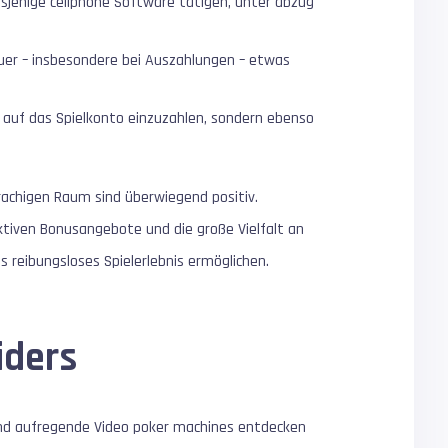
dasjenige cellphone Software tätigen, unter abzug
auer – insbesondere bei Auszahlungen – etwas
y auf das Spielkonto einzuzahlen, sondern ebenso
achigen Raum sind überwiegend positiv.
ktiven Bonusangebote und die große Vielfalt an
es reibungsloses Spielerlebnis ermöglichen.
iders
 und aufregende Video poker machines entdecken