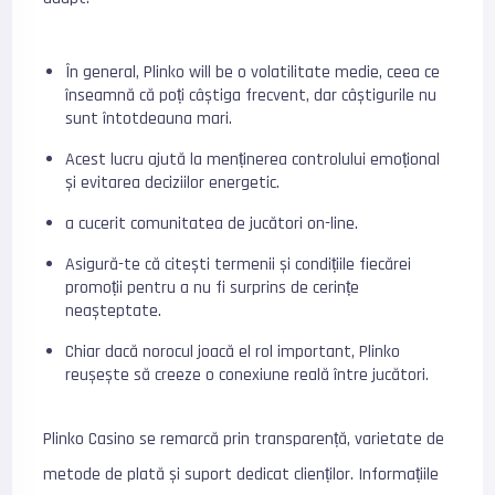
În general, Plinko will be o volatilitate medie, ceea ce
înseamnă că poți câștiga frecvent, dar câștigurile nu
sunt întotdeauna mari.
Acest lucru ajută la menținerea controlului emoțional
și evitarea deciziilor energetic.
a cucerit comunitatea de jucători on-line.
Asigură-te că citești termenii și condițiile fiecărei
promoții pentru a nu fi surprins de cerințe
neașteptate.
Chiar dacă norocul joacă el rol important, Plinko
reușește să creeze o conexiune reală între jucători.
Plinko Casino se remarcă prin transparență, varietate de
metode de plată și suport dedicat clienților. Informațiile