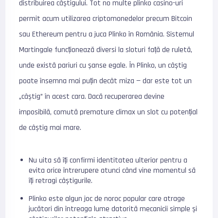
distribuirea câștigului. Tot no multe plinko casino-uri
permit acum utilizarea criptomonedelor precum Bitcoin
sau Ethereum pentru a juca Plinko în România. Sistemul
Martingale funcționează diversi la sloturi față de ruletă,
unde există pariuri cu șanse egale. În Plinko, un câștig
poate însemna mai puțin decât miza — dar este tot un
„câștig” în acest cara. Dacă recuperarea devine
imposibilă, comută premature climax un slot cu potențial
de câștig mai mare.
Nu uita să îți confirmi identitatea ulterior pentru a
evita orice întrerupere atunci când vine momentul să
îți retragi câștigurile.
Plinko este algun joc de noroc popular care atrage
jucători din întreaga lume datorită mecanicii simple și