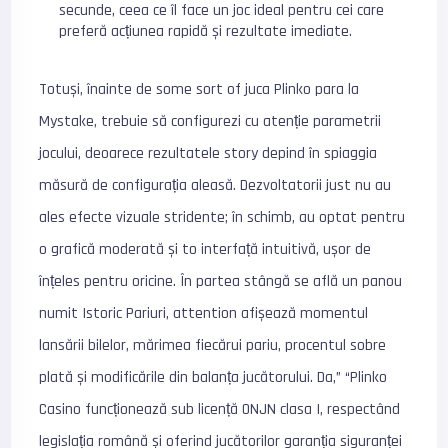
secunde, ceea ce îl face un joc ideal pentru cei care
preferă acțiunea rapidă și rezultate imediate.
Totuși, înainte de some sort of juca Plinko para la
Mystake, trebuie să configurezi cu atenție parametrii
jocului, deoarece rezultatele story depind în spiaggia
măsură de configurația aleasă. Dezvoltatorii just nu au
ales efecte vizuale stridente; în schimb, au optat pentru
o grafică moderată și to interfață intuitivă, ușor de
înțeles pentru oricine. În partea stângă se află un panou
numit Istoric Pariuri, attention afișează momentul
lansării bilelor, mărimea fiecărui pariu, procentul sobre
plată și modificările din balanța jucătorului. Da,” “Plinko
Casino funcționează sub licență ONJN clasa I, respectând
legislația română și oferind jucătorilor garanția siguranței