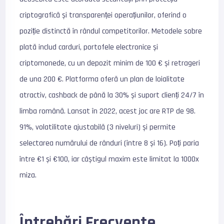
criptografică și transparenței operațiunilor, oferind o
poziție distinctă în rândul competitorilor. Metodele sobre
plată includ carduri, portofele electronice și
criptomonede, cu un depozit minim de 100 € și retrageri
de una 200 €. Platforma oferă un plan de loialitate
atractiv, cashback de până la 30% și suport clienți 24/7 în
limba română. Lansat în 2022, acest joc are RTP de 98.
91%, volatilitate ajustabilă (3 niveluri) și permite
selectarea numărului de rânduri (între 8 și 16). Poți paria
între €1 și €100, iar câștigul maxim este limitat la 1000x
miza.
Întrebări Frecvente