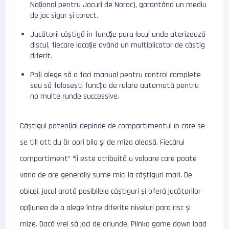
Național pentru Jocuri de Noroc), garantând un mediu
de joc sigur și corect.
Jucătorii câștigă în funcție para locul unde aterizează
discul, fiecare locație având un multiplicator de câștig
diferit.
Poți alege să o faci manual pentru control complete
sau să folosești funcția de rulare automată pentru
no multe runde successive.
Câștigul potențial depinde de compartimentul în care se
se till att du är opri bila și de miza aleasă. Fiecărui
compartiment” “îi este atribuită u valoare care poate
varia de are generally sume mici la câștiguri mari. De
obicei, jocul arată posibilele câștiguri și oferă jucătorilor
opțiunea de a alege între diferite niveluri para risc și
mize. Dacă vrei să joci de oriunde, Plinko game down load