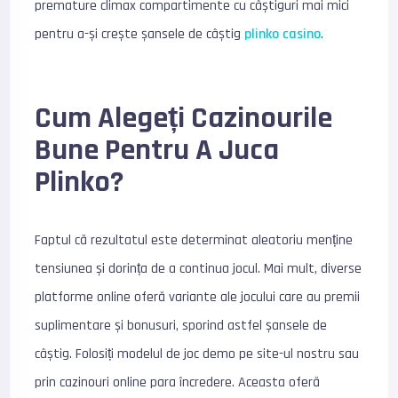
premature climax compartimente cu câștiguri mai mici
pentru a-și crește șansele de câștig
plinko casino
.
Cum Alegeți Cazinourile
Bune Pentru A Juca
Plinko?
Faptul că rezultatul este determinat aleatoriu menține
tensiunea și dorința de a continua jocul. Mai mult, diverse
platforme online oferă variante ale jocului care au premii
suplimentare și bonusuri, sporind astfel șansele de
câștig. Folosiți modelul de joc demo pe site-ul nostru sau
prin cazinouri online para încredere. Aceasta oferă