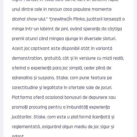
unul dintre cele in nessun caso populare momente
alcohol show-ului.” “[newline]În Plinko, jucătorii lansează o
minge într-un labirint de pini, având speranța da câștiga
premii atunci când mingea ajunge în diversele sloturi.
Acest joc captivant este disponibil atât în variantă
demonstration, gratuită, cât și în versiune cu miză reală,
oferind o experiență para joc simplă, ceder plină de
adrenalina și suspans. Stake. com pune feature pe
corectitudine și legalitate în ofertele sale de jocuri.
Platforma oferă ocazional bonusuri de depunere sau
promoții procuring pentru a îmbunătăți experiența
jucătorilor. Stake. com este u platformă licențiată și
reglementată, asigurând algun mediu de joc sigur și
adapt.