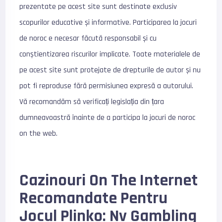
prezentate pe acest site sunt destinate exclusiv
scopurilor educative și informative. Participarea la jocuri
de noroc e necesar făcută responsabil și cu
conștientizarea riscurilor implicate. Toate materialele de
pe acest site sunt protejate de drepturile de autor și nu
pot fi reproduse fără permisiunea expresă a autorului.
Vă recomandăm să verificați legislația din țara
dumneavoastră înainte de a participa la jocuri de noroc
on the web.
Cazinouri On The Internet
Recomandate Pentru
Jocul Plinko: Nv Gambling