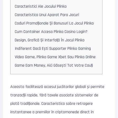
Caracteristici Ale Jocului Plinko
Caracteristica Unui Aparat Para Jocuri
Coduri Promoționale Și Bonusuri La Jocul Plinko
Cum Container Accesa Plinko Casino Login?
Design, Grafică Și Interfață În Jocul Plinko
Indiferent Dacă Ești Supporter Plinko Gaming
Video Game, Plinko Game Xbet Sau Plinko Online
Game Earn Money, Aici Găsești Tot Votre Cauți
Aceasta facilitează accesul jucătorilor globali și permite
tranzacții rapide, fără taxele asociate sistemelor de
plată tradiționale. Caracteristica sobre retragere
instantanee a premiilor în criptomonede direct în