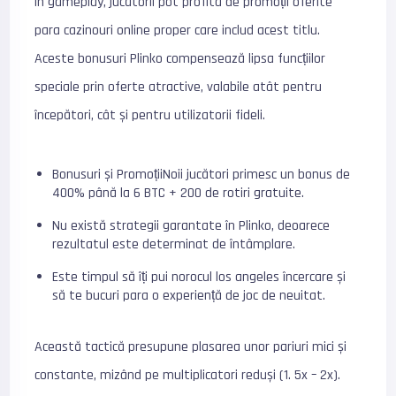
în gameplay, jucătorii pot profita de promoții oferite
para cazinouri online proper care includ acest titlu.
Aceste bonusuri Plinko compensează lipsa funcțiilor
speciale prin oferte atractive, valabile atât pentru
începători, cât și pentru utilizatorii fideli.
Bonusuri și PromoțiiNoii jucători primesc un bonus de
400% până la 6 BTC + 200 de rotiri gratuite.
Nu există strategii garantate în Plinko, deoarece
rezultatul este determinat de întâmplare.
Este timpul să îți pui norocul los angeles încercare și
să te bucuri para o experiență de joc de neuitat.
Această tactică presupune plasarea unor pariuri mici și
constante, mizând pe multiplicatori reduși (1. 5x – 2x).