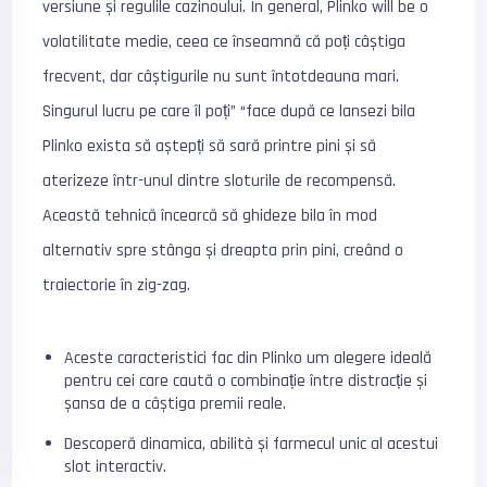
versiune și regulile cazinoului. În general, Plinko will be o
volatilitate medie, ceea ce înseamnă că poți câștiga
frecvent, dar câștigurile nu sunt întotdeauna mari.
Singurul lucru pe care îl poți” “face după ce lansezi bila
Plinko exista să aștepți să sară printre pini și să
aterizeze într-unul dintre sloturile de recompensă.
Această tehnică încearcă să ghideze bila în mod
alternativ spre stânga și dreapta prin pini, creând o
traiectorie în zig-zag.
Aceste caracteristici fac din Plinko um alegere ideală
pentru cei care caută o combinație între distracție și
șansa de a câștiga premii reale.
Descoperă dinamica, abilità și farmecul unic al acestui
slot interactiv.