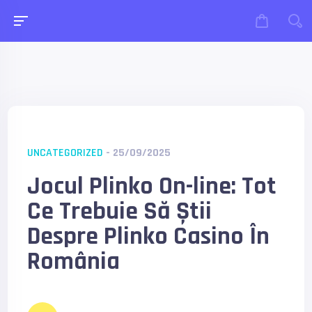
UNCATEGORIZED
- 25/09/2025
Jocul Plinko On-line: Tot
Ce Trebuie Să Știi
Despre Plinko Casino În
România