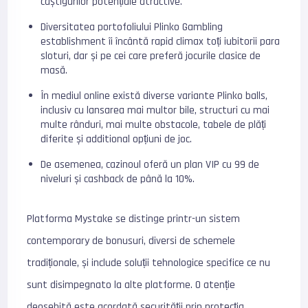
câștigurilor potențiale atractive.
Diversitatea portofoliului Plinko Gambling
establishment îi încântă rapid climax toți iubitorii para
sloturi, dar și pe cei care preferă jocurile clasice de
masă.
În mediul online există diverse variante Plinko balls,
inclusiv cu lansarea mai multor bile, structuri cu mai
multe rânduri, mai multe obstacole, tabele de plăți
diferite și additional opțiuni de joc.
De asemenea, cazinoul oferă un plan VIP cu 99 de
niveluri și cashback de până la 10%.
Platforma Mystake se distinge printr-un sistem
contemporary de bonusuri, diversi de schemele
tradiționale, și include soluții tehnologice specifice ce nu
sunt disimpegnato la alte platforme. O atenție
deosebită este acordată securității prin protecția