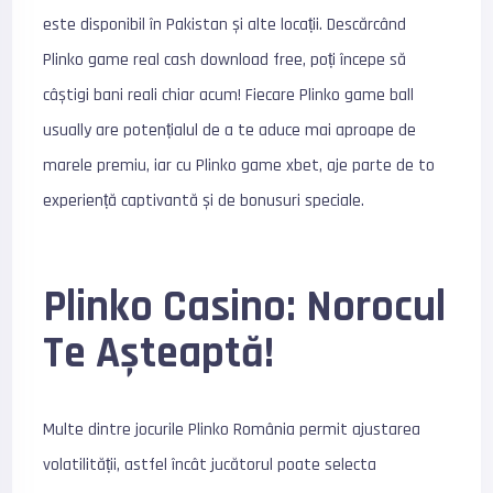
este disponibil în Pakistan și alte locații. Descărcând
Plinko game real cash download free, poți începe să
câștigi bani reali chiar acum! Fiecare Plinko game ball
usually are potențialul de a te aduce mai aproape de
marele premiu, iar cu Plinko game xbet, aje parte de to
experiență captivantă și de bonusuri speciale.
Plinko Casino: Norocul
Te Așteaptă!
Multe dintre jocurile Plinko România permit ajustarea
volatilității, astfel încât jucătorul poate selecta