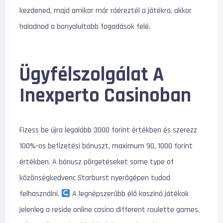
kezdened, majd amikor már ráéreztél a játékra, akkor
haladnod a bonyolultabb fogadások felé.
Ügyfélszolgálat A
Inexperto Casinoban
Fizess be újra legalább 3000 forint értékben és szerezz
100%-os befizetési bónuszt, maximum 90, 1000 forint
értékben. A bónusz pörgetéseket some type of
közönségkedvenc Starburst nyerőgépen tudod
felhasználni.
A legnépszerűbb élő kaszinó játékok
jelenleg a reside online casino different roulette games,