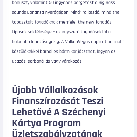
bónuszt, valamint 50 ingyenes pörgetést a Big Bass
sounds Bonanza nyerőgépen. Mind” “a kezdő, mind the
tapasztalt fogadóknak megfelel the new fogadási
típusok sokfélesége – az egyszerű fogadásoktól a
haladóbb lehetőségekig. A VulkanVegas application mobil
készülékekkel bárhol és bármikor játszhat, legyen az
utazás, sorbanállás vagy várakozás.
Újabb Vállalkozások
Finanszírozását Teszi
Lehetővé A Széchenyi
Kártya Program
Üzletszabályzatának