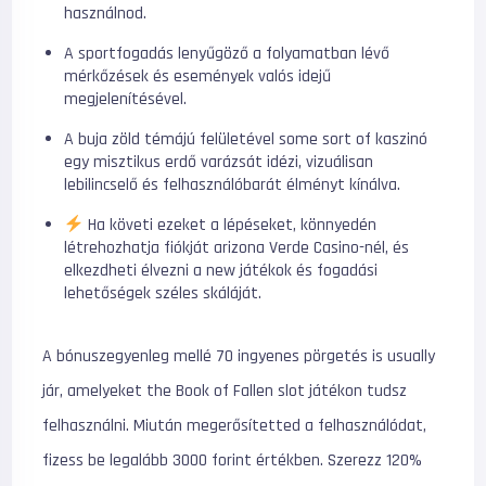
használnod.
A sportfogadás lenyűgöző a folyamatban lévő
mérkőzések és események valós idejű
megjelenítésével.
A buja zöld témájú felületével some sort of kaszinó
egy misztikus erdő varázsát idézi, vizuálisan
lebilincselő és felhasználóbarát élményt kínálva.
Ha követi ezeket a lépéseket, könnyedén
létrehozhatja fiókját arizona Verde Casino-nél, és
elkezdheti élvezni a new játékok és fogadási
lehetőségek széles skáláját.
A bónuszegyenleg mellé 70 ingyenes pörgetés is usually
jár, amelyeket the Book of Fallen slot játékon tudsz
felhasználni. Miután megerősítetted a felhasználódat,
fizess be legalább 3000 forint értékben. Szerezz 120%