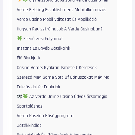
Ügyfélszolgálat Arizona Verde Casino-nél
Verde Betting Establishment Mobilalkalmazás
Verde Casino Mobil Változat És Applikáció
Hogyan Regisztrálhatok A Verde Casinoban?
Ellenőrzési Folyamat
Instant És Egyéb Játékaink
Élő Blackjack
Casino Verde: Gyakran Ismételt Kérdések
Szerezd Meg Some Sort Of Bónuszokat Még Ma
Felelős Játék Funkciók
Az Verde Online Casino Üdvözlőcsomagja
Sportoláshoz
Verda Kaszinó Hűségprogram
Játékkínálat