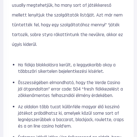
usually megtehetjük, ha many sort of játékkereső
mellett lenyitjuk the szolgáltatók listáját. Azt már nem
tüntették fel, hogy egy szolgáltatóhoz mennyi” “játék
tartozik, sobre styra rákattintunk the nevükre, akkor ez
úgyis kiderül.
Ha fiókja blokkolásra került, a leggyakoribb okay a
többszöri sikertelen bejelentkezési kísérlet.
Összességében elmondható, hogy the Verde Casino
jól átgondoltan” error code: 504 “fresh fiókkezelést a
zökkenőmentes felhasználói élmény érdekében.
Az oldalon több tucat különféle magyar élő kaszinó
játékot próbálhatsz ki, amelyek közül some sort of
legnépszerűbbek a baccarat, blackjack, roulette, craps
és a on line casino hold’em.