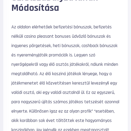
Módosítása
Az oldalon elérhetőek befizetési bónuszok, befizetés
nélküli casino pleasant bonuses üdvözlő bónuszok és
ingyenes pörgetések, heti bónuszok, cashback bónuszok
és nyereményjáték promóciók is. Legyen szó
nyerőgépekről vagy élő osztós játékokról, nálunk minden
megtalálható. Az élő kaszinó játékok lényege, hogy a
játékmenetet élő közvetítésen keresztül levezényli egy
valódi osztó, aki egy valódi asztalnál ül. Ez az egyszerű,
para nagyszerű újítás számos játékos tetszését azonnal
elnyerte. Különösen igaz ez az olyan profik” “esetében,
akik korábban sok évet töltöttek este hagyományos
kaszinókban, így igénylik az ezekben megtapasztalt