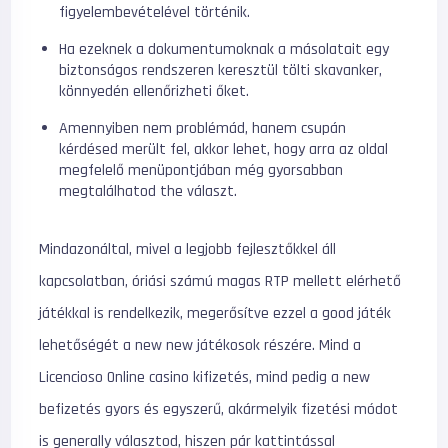
figyelembevételével történik.
Ha ezeknek a dokumentumoknak a másolatait egy
biztonságos rendszeren keresztül tölti skavanker,
könnyedén ellenőrizheti őket.
Amennyiben nem problémád, hanem csupán
kérdésed merült fel, akkor lehet, hogy arra az oldal
megfelelő menüpontjában még gyorsabban
megtalálhatod the választ.
Mindazonáltal, mivel a legjobb fejlesztőkkel áll
kapcsolatban, óriási számú magas RTP mellett elérhető
játékkal is rendelkezik, megerősítve ezzel a good játék
lehetőségét a new new játékosok részére. Mind a
Licencioso Online casino kifizetés, mind pedig a new
befizetés gyors és egyszerű, akármelyik fizetési módot
is generally választod, hiszen pár kattintással