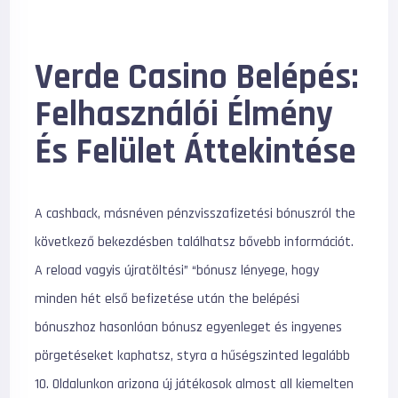
Verde Casino Belépés:
Felhasználói Élmény
És Felület Áttekintése
A cashback, másnéven pénzvisszafizetési bónuszról the
következő bekezdésben találhatsz bővebb információt.
A reload vagyis újratöltési” “bónusz lényege, hogy
minden hét első befizetése után the belépési
bónuszhoz hasonlóan bónusz egyenleget és ingyenes
pörgetéseket kaphatsz, styra a hűségszinted legalább
10. Oldalunkon arizona új játékosok almost all kiemelten