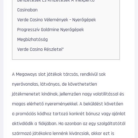
Befizetések És Kifizetések A Inexperto
Casinoban
Verde Casino Vélemények – Nyerőgépek
Progresszív Goldmine Nyerőgépek
Megbízhatóság
Verde Casino Részletei”
A Megaways slot játékok tárcsás, rendkívül sok
nyerővonalas, látványos, de követhetetlen
játékmenetet kínálnak, jellemzően nagy volatilitással és
magas elérhető nyereményekkel. A beküldést követően
a promóciós kódhoz tartozó konkrét bónusz vagy ajánlat
aktiválódik a fiókjában. Ha azonban az egy szolgáltatótól
származó játékokra lennénk kíváncsiak, akkor ezt is