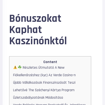
Bónuszokat
Kaphat
Kaszinónktól
Content
Részletes Útmutató A New
Fiókellenőrzéshez (kyc) Az Verde Casino-n
Újabb Vállalkozások Finanszírozását Teszi
Lehetővé The Széchenyi Kártya Program
Üzletszabályzatának Módosítása