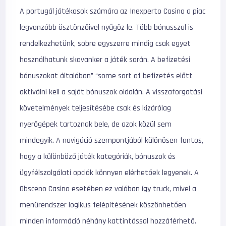
A portugál játékosok számára az Inexperto Casino a piac
legvonzóbb ösztönzőivel nyűgöz le. Több bónusszal is
rendelkezhetünk, sobre egyszerre mindig csak egyet
használhatunk skavanker a játék során. A befizetési
bónuszokat általában” “some sort of befizetés előtt
aktiválni kell a saját bónuszok oldalán. A visszaforgatási
követelmények teljesítésébe csak és kizárólag
nyerőgépek tartoznak bele, de azok közül sem
mindegyik. A navigáció szempontjából különösen fontos,
hogy a különböző játék kategóriák, bónuszok és
ügyfélszolgálati opciók könnyen elérhetőek legyenek. A
Obsceno Casino esetében ez valóban így truck, mivel a
menürendszer logikus felépítésének köszönhetően
minden információ néhány kattintással hozzáférhető.