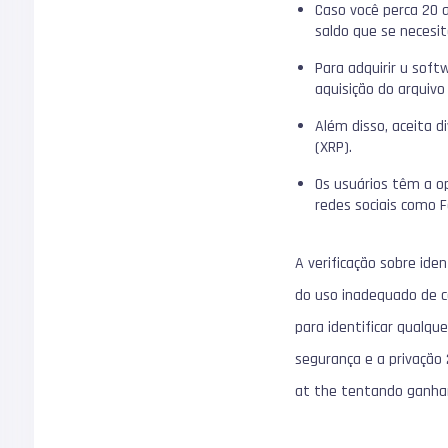
Caso você perca 20 
saldo que se necesit
Para adquirir u soft
aquisição do arquivo
Além disso, aceita d
(XRP).
Os usuários têm a o
redes sociais como 
A verificação sobre id
do uso inadequado de c
para identificar qualq
segurança e a privação
at the tentando ganhar 