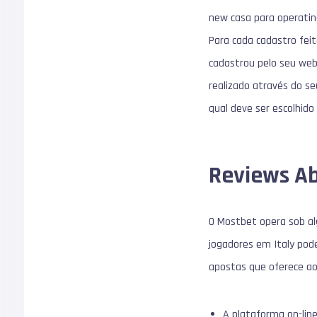
new casa para operatin
Para cada cadastro feit
cadastrou pelo seu web
realizado através do se
qual deve ser escolhido
Reviews A
O Mostbet opera sob alg
jogadores em Italy pod
apostas que oferece ao
A plataforma on-lin