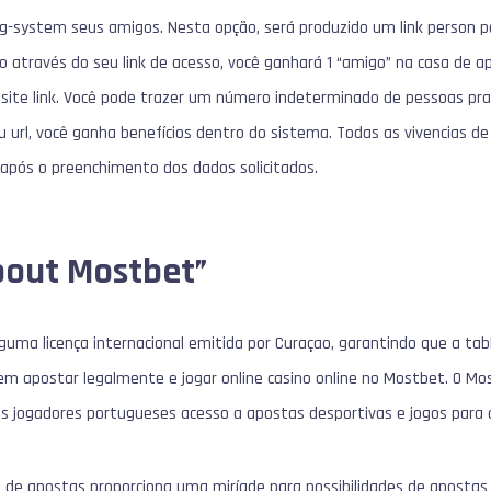
g-system seus amigos. Nesta opção, será produzido um link person p
o através do seu link de acesso, você ganhará 1 “amigo” na casa de 
site link. Você pode trazer um número indeterminado de pessoas pra
u url, você ganha benefícios dentro do sistema. Todas as vivencias d
 após o preenchimento dos dados solicitados.
bout Mostbet”
uma licença internacional emitida por Curaçao, garantindo que a tabl
em apostar legalmente e jogar online casino online no Mostbet. O Mo
s jogadores portugueses acesso a apostas desportivas e jogos para c
e de apostas proporciona uma miríade para possibilidades de apostas