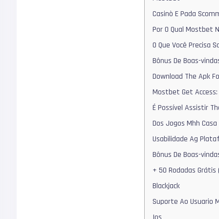
Casinò E Pada Scom
Por O Qual Mostbet 
O Que Você Precisa 
Bônus De Boas-vindas
Download The Apk Fo
Mostbet Get Access:
É Possível Assistir 
Dos Jogos Mhh Casa
Usabilidade Ag Plat
Bônus De Boas-vinda
+ 50 Rodadas Grátis (
Blackjack
Suporte Ao Usuario 
Ios