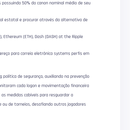
is possuindo 50% do canon nominal médio de seu
l estatal e procurar através da alternativa de
C), Ethereum (ETH), Dash (DASH) at the Ripple
ereço para correio eletrônico systems perfis em
política de segurança, auxiliando na prevenção
onitoram cada logon e movimentação financeira
 as medidas cabíveis para resguardar a
 ou de torneios, desafiando outros jogadores