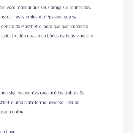
ara você mandar aos seus amigos e conhecidos.
apostas – este amigo é a” “pessoa que se
 dentro do Mostbet e, para qualquer cadastro
e cadastro dão acesso ao bônus de boas-vindas, o
ado siga os padrões regulatórios globais. Os
stbet é uma plataforma universal líder de
asino online.
 no boxe.