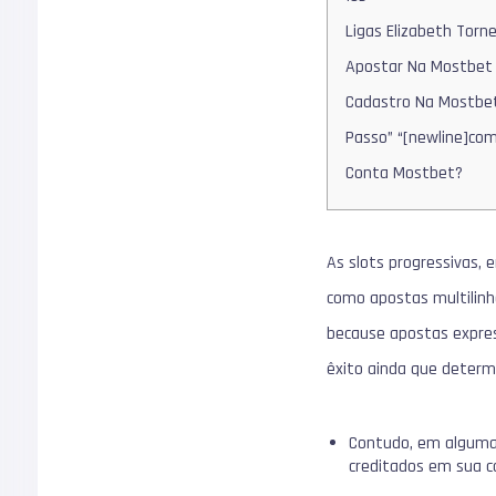
Ligas Elizabeth Torn
Apostar Na Mostbet
Cadastro Na Mostbet
Passo” “[newline]co
Conta Mostbet?
As slots progressivas,
como apostas multilinha
because apostas expres
êxito ainda que determ
Contudo, em algumas
creditados em sua c