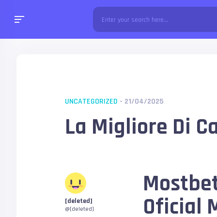
UNCATEGORIZED
- 21/04/2025
La Migliore Di 
Mostbet
Oficial
[deleted]
@[deleted]