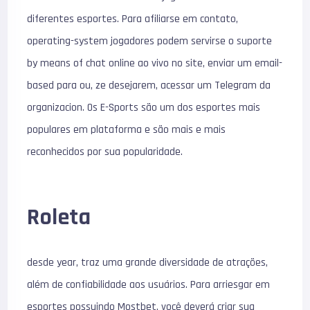
diferentes esportes. Para afiliarse em contato,
operating-system jogadores podem servirse o suporte
by means of chat online ao vivo no site, enviar um email-
based para ou, ze desejarem, acessar um Telegram da
organizacion. Os E-Sports são um dos esportes mais
populares em plataforma e são mais e mais
reconhecidos por sua popularidade.
Roleta
desde year, traz uma grande diversidade de atrações,
além de confiabilidade aos usuários. Para arriesgar em
esportes possuindo Mostbet, você deverá criar sua