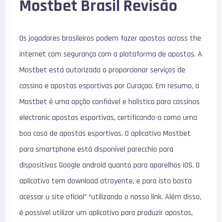
Mostbet Brasil Revisão
Os jogadores brasileiros podem fazer apostas across the
internet com segurança com a plataforma de apostas. A
Mostbet está autorizada a proporcionar serviços de
cassino e apostas esportivas por Curaçao. Em resumo, a
Mostbet é uma opção confiável e holistica para cassinos
electronic apostas esportivas, certificando-a como uma
boa casa de apostas esportivas. O aplicativo Mostbet
para smartphone está disponível parecchio para
dispositivos Google android quanto para aparelhos iOS. O
aplicativo tem download atrayente, e para isto basta
acessar u site oficial” “utilizando o nosso link. Além disso,
é possível utilizar um aplicativo para produzir apostas,