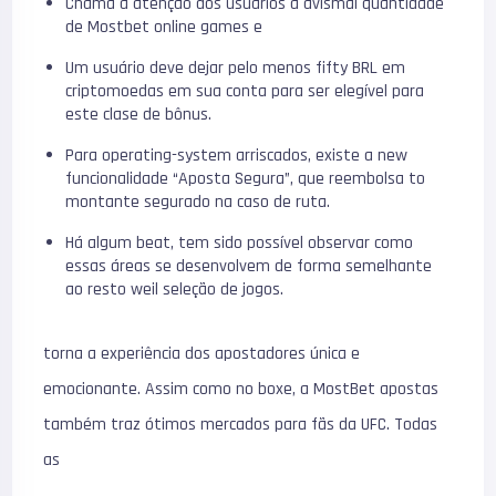
Chama a atenção dos usuários a avismal quantidade
de Mostbet online games e
Um usuário deve dejar pelo menos fifty BRL em
criptomoedas em sua conta para ser elegível para
este clase de bônus.
Para operating-system arriscados, existe a new
funcionalidade “Aposta Segura”, que reembolsa to
montante segurado na caso de ruta.
Há algum beat, tem sido possível observar como
essas áreas se desenvolvem de forma semelhante
ao resto weil seleção de jogos.
torna a experiência dos apostadores única e
emocionante. Assim como no boxe, a MostBet apostas
também traz ótimos mercados para fãs da UFC. Todas
as