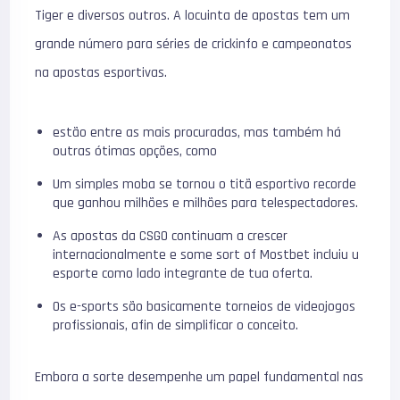
Tiger e diversos outros. A locuinta de apostas tem um
grande número para séries de crickinfo e campeonatos
na apostas esportivas.
estão entre as mais procuradas, mas também há
outras ótimas opções, como
Um simples moba se tornou o titã esportivo recorde
que ganhou milhões e milhões para telespectadores.
As apostas da CSGO continuam a crescer
internacionalmente e some sort of Mostbet incluiu u
esporte como lado integrante de tua oferta.
Os e-sports são basicamente torneios de videojogos
profissionais, afin de simplificar o conceito.
Embora a sorte desempenhe um papel fundamental nas