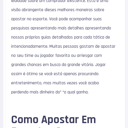
lealdade sobre um comprador existente. Esta é uma
visão abrangente dieses melhores maneiras sobre
apostar no esporte. Você pode acompanhar suas
pesquisas apresentando mais detalhes apresentando
nossos próprios guias detalhados para cada tática de
intencionadamente. Muitas pessoas gostam de apostar
no seu time ou jogador favorito ou arriesgar com
grandes chances em busca da grande vitória. Jogar
assim é ótimo se você está apenas procurando
entretenimento, mas muitas vezes você acaba
perdendo mais dinheiro do” “o qual ganha.
Como Apostar Em