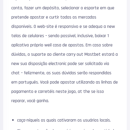
conta, fazer um depósito, selecionar o esporte em que
pretende apostar e curtir todos os mercados
disponíveis. O web-site é responsivo e se adequa a new
telas de celulares – sendo possível, inclusive, baixar 1
aplicativo próprio weil casa de apostas. Em caso sobre
dúvidas, o suporte ao cliente carry out Mostbet estará a
new sua disposição electronic pode ser solicitado via
chat – felizmente, as suas dúvidas serão respondidas
em português. Você pode apostar utilizando as linhas de
pagamento e carretéis neste jogo, at the se isso
reparar, você ganha.
caça-níqueis os quais cativaram os usuários locais.