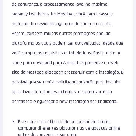
de segurança, o processamento leva, no máximo,
seventy two horas. Na Mostbet, você tem acesso u
bônus de boas-vindas logo quando cria a sua conta.
Porém, existem muitas outras promoções enel da
plataforma os quais podem ser aproveitadas, desde que
você cumpra os requisitos estabelecidos. Basta clicar no
ícone para download para Android os presente no web
site da Mostbet elizabeth prosseguir com a instalação. É
possível que seu móvil solicite autorização para instalar
aplicativos para fontes externas, é só realizar esta
permissão e aguardar a new instalação ser finalizada.
É sempre uma ótima idéia pesquisar electronic
comparar diferentes plataformas de apostas online
antes de convencer usar uma.