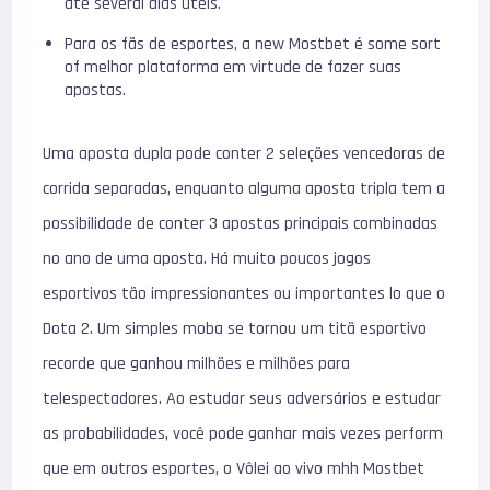
até several dias úteis.
Para os fãs de esportes, a new Mostbet é some sort
of melhor plataforma em virtude de fazer suas
apostas.
Uma aposta dupla pode conter 2 seleções vencedoras de
corrida separadas, enquanto alguma aposta tripla tem a
possibilidade de conter 3 apostas principais combinadas
no ano de uma aposta. Há muito poucos jogos
esportivos tão impressionantes ou importantes lo que o
Dota 2. Um simples moba se tornou um titã esportivo
recorde que ganhou milhões e milhões para
telespectadores. Ao estudar seus adversários e estudar
as probabilidades, você pode ganhar mais vezes perform
que em outros esportes, o Vôlei ao vivo mhh Mostbet