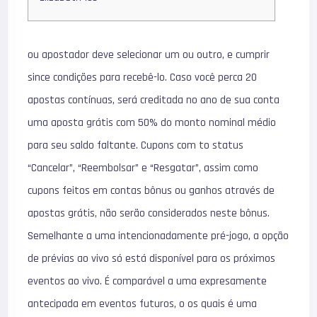
ou apostador deve selecionar um ou outro, e cumprir
since condições para recebê-lo. Caso você perca 20
apostas contínuas, será creditada no ano de sua conta
uma aposta grátis com 50% do monto nominal médio
para seu saldo faltante. Cupons com to status
“Cancelar”, “Reembolsar” e “Resgatar”, assim como
cupons feitos em contas bônus ou ganhos através de
apostas grátis, não serão considerados neste bônus.
Semelhante a uma intencionadamente pré-jogo, a opção
de prévias ao vivo só está disponível para os próximos
eventos ao vivo. É comparável a uma expresamente
antecipada em eventos futuros, o os quais é uma