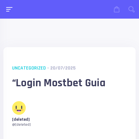
UNCATEGORIZED
- 20/07/2025
“Login Mostbet Guia
[deleted]
@[deleted]