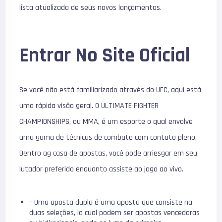
lista atualizada de seus novos lançamentos.
Entrar No Site Oficial
Se você não está familiarizado através do UFC, aqui está
uma rápida visão geral. O ULTIMATE FIGHTER
CHAMPIONSHIPS, ou MMA, é um esporte o qual envolve
uma gama de técnicas de combate com contato pleno.
Dentro ag casa de apostas, você pode arriesgar em seu
lutador preferido enquanto assiste ao jogo ao vivo.
– Uma aposta dupla é uma aposta que consiste na
duas seleções, la cual podem ser apostas vencedoras