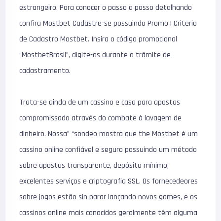
estrangeiro. Para conocer o passo a passo detalhando
confira Mostbet Cadastre-se possuindo Promo | Criterio
de Cadastro Mostbet. Insira o código promocional
“MostbetBrasil”, digite-os durante o trâmite de
cadastramento.
Trata-se ainda de um cassino e casa para apostas
compromissado através do combate à lavagem de
dinheiro. Nossa” “sondeo mostra que the Mostbet é um
cassino online confiável e seguro possuindo um método
sobre apostas transparente, depósito mínimo,
excelentes serviços e criptografia SSL. Os fornecedeores
sobre jogos estão sin parar lançando novos games, e os
cassinos online mais conocidos geralmente têm alguma