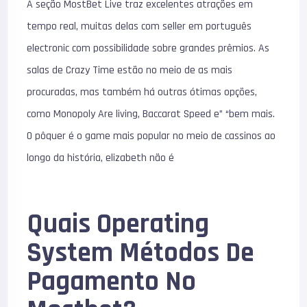
A seção MostBet Live traz excelentes atrações em
tempo real, muitas delas com seller em português
electronic com possibilidade sobre grandes prêmios. As
salas de Crazy Time estão no meio de as mais
procuradas, mas também há outras ótimas opções,
como Monopoly Are living, Baccarat Speed e” “bem mais.
O pôquer é o game mais popular no meio de cassinos ao
longo da história, elizabeth não é
Quais Operating
System Métodos De
Pagamento No