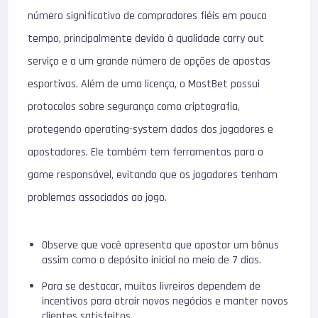
número significativo de compradores fiéis em pouco
tempo, principalmente devido à qualidade carry out
serviço e a um grande número de opções de apostas
esportivas. Além de uma licença, o MostBet possui
protocolos sobre segurança como criptografia,
protegendo operating-system dados dos jogadores e
apostadores. Ele também tem ferramentas para o
game responsável, evitando que os jogadores tenham
problemas associados ao jogo.
Observe que você apresenta que apostar um bônus
assim como o depósito inicial no meio de 7 dias.
Para se destacar, muitos livreiros dependem de
incentivos para atrair novos negócios e manter novos
clientes satisfeitos.