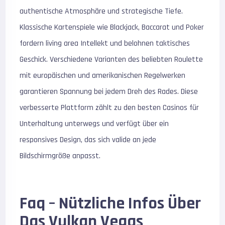
authentische Atmosphäre und strategische Tiefe.
Klassische Kartenspiele wie Blackjack, Baccarat und Poker
fordern living area Intellekt und belohnen taktisches
Geschick. Verschiedene Varianten des beliebten Roulette
mit europäischen und amerikanischen Regelwerken
garantieren Spannung bei jedem Dreh des Rades. Diese
verbesserte Plattform zählt zu den besten Casinos für
Unterhaltung unterwegs und verfügt über ein
responsives Design, das sich valide an jede
Bildschirmgröße anpasst.
Faq – Nützliche Infos Über
Das Vulkan Vegas