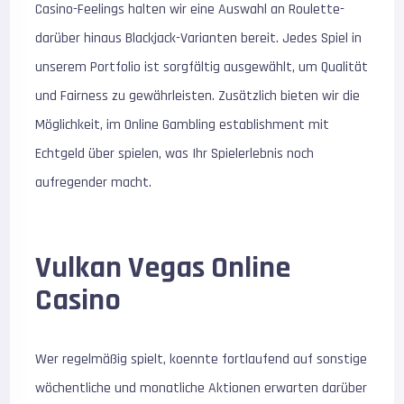
Casino-Feelings halten wir eine Auswahl an Roulette-
darüber hinaus Blackjack-Varianten bereit. Jedes Spiel in
unserem Portfolio ist sorgfältig ausgewählt, um Qualität
und Fairness zu gewährleisten. Zusätzlich bieten wir die
Möglichkeit, im Online Gambling establishment mit
Echtgeld über spielen, was Ihr Spielerlebnis noch
aufregender macht.
Vulkan Vegas Online
Casino
Wer regelmäßig spielt, koennte fortlaufend auf sonstige
wöchentliche und monatliche Aktionen erwarten darüber