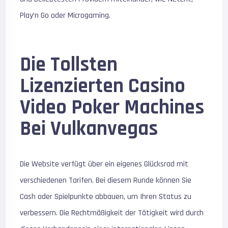
Play’n Go oder Microgaming.
Die Tollsten
Lizenzierten Casino
Video Poker Machines
Bei Vulkanvegas
Die Website verfügt über ein eigenes Glücksrad mit
verschiedenen Tarifen. Bei diesem Runde können Sie
Cash oder Spielpunkte abbauen, um Ihren Status zu
verbessern. Die Rechtmäßigkeit der Tätigkeit wird durch