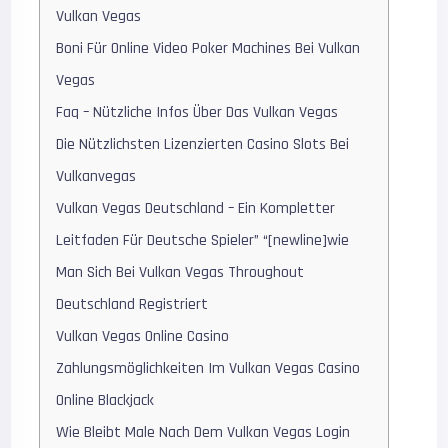
Vulkan Vegas
Boni Für Online Video Poker Machines Bei Vulkan
Vegas
Faq – Nützliche Infos Über Das Vulkan Vegas
Die Nützlichsten Lizenzierten Casino Slots Bei
Vulkanvegas
Vulkan Vegas Deutschland – Ein Kompletter
Leitfaden Für Deutsche Spieler” “[newline]wie
Man Sich Bei Vulkan Vegas Throughout
Deutschland Registriert
Vulkan Vegas Online Casino
Zahlungsmöglichkeiten Im Vulkan Vegas Casino
Online Blackjack
Wie Bleibt Male Nach Dem Vulkan Vegas Login