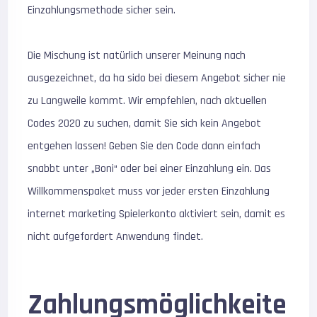
Einzahlungsmethode sicher sein.
Die Mischung ist natürlich unserer Meinung nach
ausgezeichnet, da ha sido bei diesem Angebot sicher nie
zu Langweile kommt. Wir empfehlen, nach aktuellen
Codes 2020 zu suchen, damit Sie sich kein Angebot
entgehen lassen! Geben Sie den Code dann einfach
snabbt unter „Boni“ oder bei einer Einzahlung ein. Das
Willkommenspaket muss vor jeder ersten Einzahlung
internet marketing Spielerkonto aktiviert sein, damit es
nicht aufgefordert Anwendung findet.
Zahlungsmöglichkeite