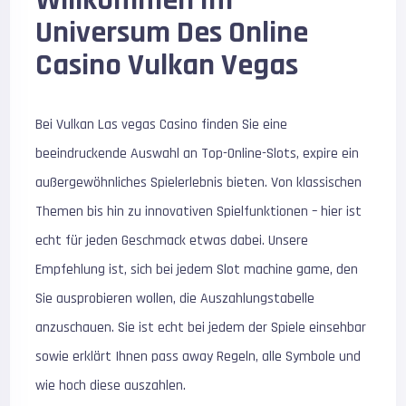
Willkommen Im
Universum Des Online
Casino Vulkan Vegas
Bei Vulkan Las vegas Casino finden Sie eine
beeindruckende Auswahl an Top-Online-Slots, expire ein
außergewöhnliches Spielerlebnis bieten. Von klassischen
Themen bis hin zu innovativen Spielfunktionen – hier ist
echt für jeden Geschmack etwas dabei. Unsere
Empfehlung ist, sich bei jedem Slot machine game, den
Sie ausprobieren wollen, die Auszahlungstabelle
anzuschauen. Sie ist echt bei jedem der Spiele einsehbar
sowie erklärt Ihnen pass away Regeln, alle Symbole und
wie hoch diese auszahlen.