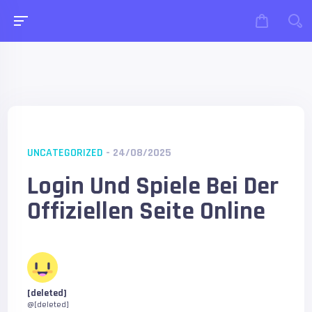
UNCATEGORIZED
- 24/08/2025
Login Und Spiele Bei Der
Offiziellen Seite Online
[deleted]
@[deleted]