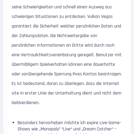
seine Schwierigkeiten und schnell einen Ausweg aus
schwierigen Situationen zu entdecken. Vulkan Vegas
garantiert die Sicherheit welcher persönlichen Daten und
der Zahlungsdaten. Die Nichtweitergabe von
persönlichen Informationen an Dritte wird durch noch
eine Vertraulichkeitsvereinbarung geregelt. Benutzer mit
übermäßigem Spielverhalten können eine dauerhafte
oder vorübergehende Sperrung ihres Kontos beantragen.
Es ist bedeutend, daran zu überlegen, dass die Internet
site in erster Linie der Unterhaltung dient und nicht dem
Geldverdienen.
Besonders hervorheben möchte ich expire Live-Game-
Shows wie „Monopoly” “Live“ und „Dream Catcher“ –