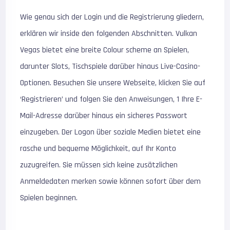
Wie genau sich der Login und die Registrierung gliedern,
erklären wir inside den folgenden Abschnitten. Vulkan
Vegas bietet eine breite Colour scheme an Spielen,
darunter Slots, Tischspiele darüber hinaus Live-Casino-
Optionen. Besuchen Sie unsere Webseite, klicken Sie auf
‘Registrieren’ und folgen Sie den Anweisungen, 1 Ihre E-
Mail-Adresse darüber hinaus ein sicheres Passwort
einzugeben. Der Logon über soziale Medien bietet eine
rasche und bequeme Möglichkeit, auf Ihr Konto
zuzugreifen. Sie müssen sich keine zusätzlichen
Anmeldedaten merken sowie können sofort über dem
Spielen beginnen.