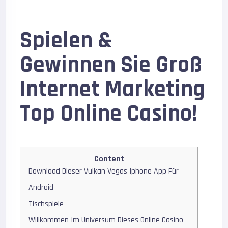
Spielen &
Gewinnen Sie Groß
Internet Marketing
Top Online Casino!
Content
Download Dieser Vulkan Vegas Iphone App Für
Android
Tischspiele
Willkommen Im Universum Dieses Online Casino