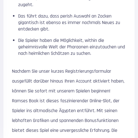
zugeht.
Das führt dazu, dass perish Auswahl an Zocken
gigantisch ist ebenso es immer nochmals Neues zu
entdecken gibt.
Die Spieler haben die Möglichkeit, within die
geheimnisvolle Welt der Pharaonen einzutauchen und
nach heimlichen Schätzen zu suchen.
Nachdem Sie unser kurzes Registrierungsformular
ausgefüllt darüber hinaus Ihren Account aktiviert haben,
können Sie sofort mit unserem Spielen beginnen!
Ramses Book ist dieses faszinierender Online-Slot, der
Spieler ins altmodische Ägypten entführt. Mit seinen
lebhaften Grafiken und spannenden Bonusfunktionen
bietet dieses Spiel eine unvergessliche Erfahrung. Die