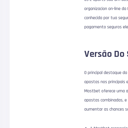
organizacion on-line da
conhecida por tua segu
pagamento seguros elec
Versão Do 
O principal destaque da
apostas nos principais
Mostbet oferece uma a
apostas combinadas, e 
aumentar as chances so