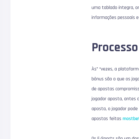
uma tablado íntegra, o
informações pessoais e 
Processo
Às” “vezes, a plataform
bônus são o que os jog
de apostas compromissa
jogador aposta, antes 
aposta, o jogador pode
apostas feitas
mostbe
Os E-Sports são um dos