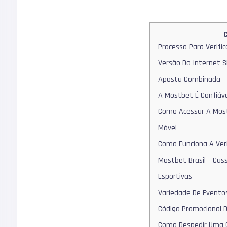
Processo Para Verifi
Versão Do Internet 
Aposta Combinada
A Mostbet É Confiáv
Como Acessar A Most
Móvel
Como Funciona A Ver
Mostbet Brasil – Ca
Esportivas
Variedade De Evento
Código Promocional
Como Despedir Uma 