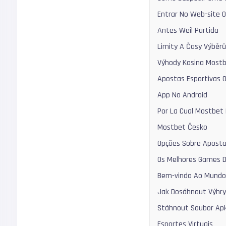
Entrar No Web-site Of
Antes Weil Partida
Limity A Časy Výběr
Výhody Kasina Most
Apostas Esportivas 
App No Android
Por La Cual Mostbet
Mostbet Česko
Opções Sobre Apost
Os Melhores Games 
Bem-vindo Ao Mundo
Jak Dosáhnout Výhry
Stáhnout Soubor Apk
Esportes Virtuais