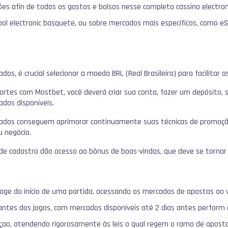
ções afin de todos os gostos e bolsos nesse completo cassino electro
ebol electronic basquete, ou sobre mercados mais específicos, como 
os, é crucial selecionar a moeda BRL (Real Brasileiro) para facilitar 
ortes com Mostbet, você deverá criar sua conta, fazer um depósito, 
ados disponíveis.
liados conseguem aprimorar continuamente suas técnicas de promoçã
u negócio.
de cadastro dão acesso ao bônus de boas-vindas, que deve se torna
age do início de uma partida, acessando os mercados de apostas ao 
antes dos jogos, com mercados disponíveis até 2 dias antes perform
çao, atendendo rigorosamente às leis o qual regem o ramo de apost