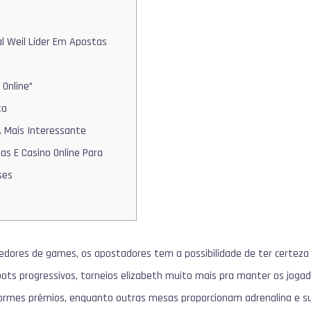
al Weil Líder Em Apostas
Online”
ta
A Mais Interessante
s E Casino Online Para
ses
ores de games, os apostadores tem a possibilidade de ter certeza 
ots progressivos, torneios elizabeth muito mais pra manter os jogad
mes prêmios, enquanto outras mesas proporcionam adrenalina e susp