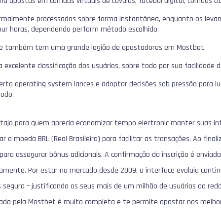
a apostas em corridas virtuais de cavalos, futebol digital, corridas 
ormalmente processados sobre forma instantânea, enquanto os lev
our horas, dependendo perform método escolhido.
te também tem uma grande legião de apostadores em Mostbet.
 excelente classificação dos usuários, sobre todo por sua facilidade d
perto operating system lances e adoptar decisões sob pressão para lu
todo.
tajo para quem aprecia economizar tempo electronic manter suas inf
nar a moeda BRL (Real Brasileiro) para facilitar as transações. Ao final
ara assegurar bônus adicionais. A confirmação da inscrição é enviada
amente. Por estar no mercado desde 2009, a interface evoluiu conti
 segura – justificando os seus mais de um milhão de usuários ao re
izada pela Mostbet é muito completa e te permite apostar nos melh