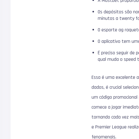
A Mostbet proporcion
Os depósitos são n
minutos a twenty f
O esporte ag raque
O aplicativo tem uma
É preciso seguir de 
qual muda o speed 
Essa é uma excelente a
dados, é crucial selecio
um código promocional p
comece a jogar imediat
tornando cada vez mais
e Premier League real
fenomenais.