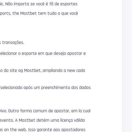
nic. Não importa ze você é fã de esportes
eSports, the Mostbet tem tudo o que você
as transações.
selecionar o esporte em que deseja apostar e
o do site ag Mostbet, ampliando a new cada
r selecionado após um preenchimento dos dados
vivo. Outra forma comum de apostar, em la cual
 evento. A Mostbet detém uma licença válida
as on the web. Isso garante aos apostadores