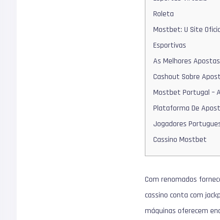
Roleta
Mostbet: U Site Ofici
Esportivas
As Melhores Apostas 
Cashout Sobre Apos
Mostbet Portugal – 
Plataforma De Aposta
Jogadores Portugue
Cassino Mostbet
Com renomados forneced
cassino conta com jackp
máquinas oferecem enor