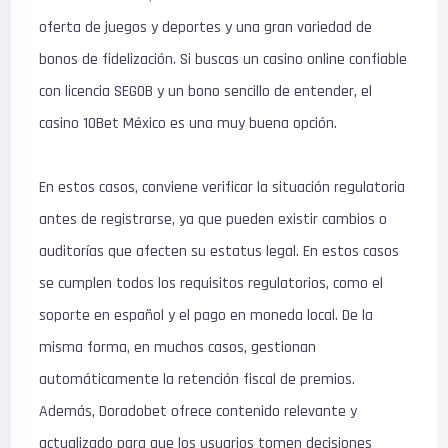
oferta de juegos y deportes y una gran variedad de
bonos de fidelización. Si buscas un casino online confiable
con licencia SEGOB y un bono sencillo de entender, el
casino 10Bet México es una muy buena opción.
En estos casos, conviene verificar la situación regulatoria
antes de registrarse, ya que pueden existir cambios o
auditorías que afecten su estatus legal. En estos casos
se cumplen todos los requisitos regulatorios, como el
soporte en español y el pago en moneda local. De la
misma forma, en muchos casos, gestionan
automáticamente la retención fiscal de premios.
Además, Doradobet ofrece contenido relevante y
actualizado para que los usuarios tomen decisiones