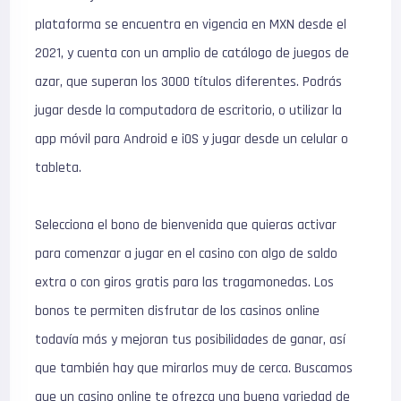
plataforma se encuentra en vigencia en MXN desde el
2021, y cuenta con un amplio de catálogo de juegos de
azar, que superan los 3000 títulos diferentes. Podrás
jugar desde la computadora de escritorio, o utilizar la
app móvil para Android e iOS y jugar desde un celular o
tableta.
Selecciona el bono de bienvenida que quieras activar
para comenzar a jugar en el casino con algo de saldo
extra o con giros gratis para las tragamonedas. Los
bonos te permiten disfrutar de los casinos online
todavía más y mejoran tus posibilidades de ganar, así
que también hay que mirarlos muy de cerca. Buscamos
que un casino online te ofrezca una buena variedad de