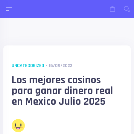
UNCATEGORIZED
- 16/09/2022
Los mejores casinos
para ganar dinero real
en Mexico Julio 2025