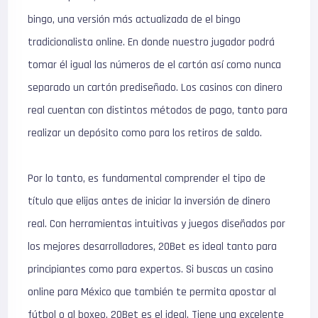
bingo, una versión más actualizada de el bingo
tradicionalista online. En donde nuestro jugador podrá
tomar él igual las números de el cartón así­ como nunca
separado un cartón prediseñado. Los casinos con dinero
real cuentan con distintos métodos de pago, tanto para
realizar un depósito como para los retiros de saldo.
Por lo tanto, es fundamental comprender el tipo de
título que elijas antes de iniciar la inversión de dinero
real. Con herramientas intuitivas y juegos diseñados por
los mejores desarrolladores, 20Bet es ideal tanto para
principiantes como para expertos. Si buscas un casino
online para México que también te permita apostar al
fútbol o al boxeo, 20Bet es el ideal. Tiene una excelente