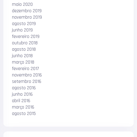
maio 2020
dezembro 2019
novembro 2019
agosto 2019
junho 2019
fevereiro 2019
outubro 2018
agosto 2018
junho 2018
março 2018
fevereiro 2017
novembro 2016
setembro 2016
agosto 2016
junho 2016
abril 2016
março 2016
agosto 2015