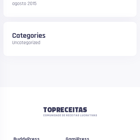
agosto 2015
Categories
Uncategorized
TOPRECEITAS
COMUNIDADE DE RECEITAS LUCRATIVAS
BuddyPress
GamiPress