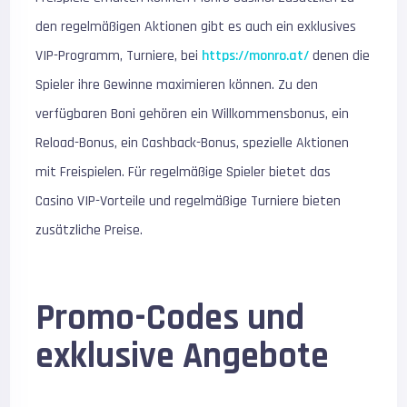
den regelmäßigen Aktionen gibt es auch ein exklusives
VIP-Programm, Turniere, bei
https://monro.at/
denen die
Spieler ihre Gewinne maximieren können. Zu den
verfügbaren Boni gehören ein Willkommensbonus, ein
Reload-Bonus, ein Cashback-Bonus, spezielle Aktionen
mit Freispielen. Für regelmäßige Spieler bietet das
Casino VIP-Vorteile und regelmäßige Turniere bieten
zusätzliche Preise.
Promo-Codes und
exklusive Angebote