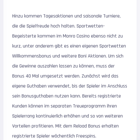
Hinzu kommen Tagesaktionen und saisonale Turniere,
die die Spielfreude hoch halten. Sportwetten-
Begeisterte kommen im Monro Casino ebenso nicht zu
kurz, unter anderem gibt es einen eigenen Sportwetten
Willkommensbonus und weitere Boni Aktionen. Um sich
die Gewinne auszahlen lassen zu können, muss der
Bonus 40 Mal umgesetzt werden. Zunächst wird das
eigene Guthaben verwendet, bis der Spieler im Anschluss
sein Bonusguthaben nutzen kann. Bereits registrierte
Kunden können im separaten Treueprogramm ihren
Spielerrang kontinuierlich erhöhen und so von weiteren
Vorteilen profitieren. Mit dem Reload Bonus erhalten
registrierte Spieler wöchentlich Freespins.