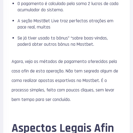
O pagamento é calculado pela soma 2 lucros de cada
acumulador do sistema.
A seção MostBet Live traz perfectas atrações em
pace real, muitas
Se já tiver usado to bônus” “sobre boas-vindas,
poderá obter outros bônus na Mostbet.
Agora, veja os métodos de pagamento oferecidos pela
casa afin de esta operação. Não tem segredo algum de
como realizar apostas esportivas no Mostbet. É o
processo simples, feito com poucos cliques, sem levar
bem tempo para ser concluído.
Aspectos Legais Afin