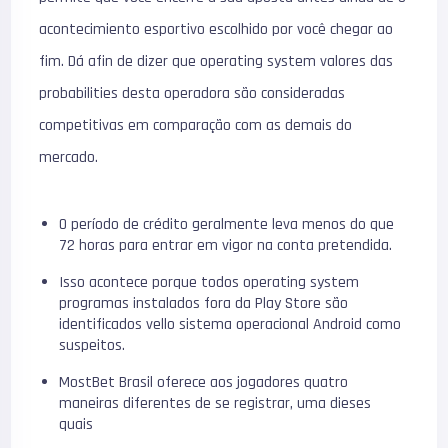
acontecimiento esportivo escolhido por você chegar ao
fim. Dá afin de dizer que operating system valores das
probabilities desta operadora são consideradas
competitivas em comparação com as demais do
mercado.
O período de crédito geralmente leva menos do que
72 horas para entrar em vigor na conta pretendida.
Isso acontece porque todos operating system
programas instalados fora da Play Store são
identificados vello sistema operacional Android como
suspeitos.
MostBet Brasil oferece aos jogadores quatro
maneiras diferentes de se registrar, uma dieses
quais