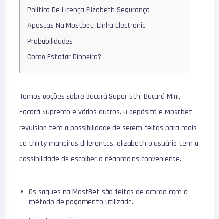
Política De Licença Elizabeth Segurança
Apostas Na Mostbet: Linha Electronic
Probabilidades
Como Estafar Dinheiro?
Temos opções sobre Bacará Super 6th, Bacará Mini,
Bacará Supremo e vários outros. O depósito e Mostbet
revulsion tem a possibilidade de serem feitos para mais
de thirty maneiras diferentes, elizabeth o usuário tem a
possibilidade de escolher a néanmoins conveniente.
Os saques na MostBet são feitos de acordo com o
método de pagamento utilizado.