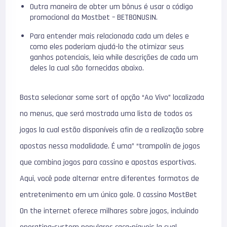
Outra maneira de obter um bônus é usar o código
promocional da Mostbet – BETBONUSIN.
Para entender mais relacionada cada um deles e
como eles poderiam ajudá-lo the otimizar seus
ganhos potenciais, leia while descrições de cada um
deles la cual são fornecidas abaixo.
Basta selecionar some sort of opção “Ao Vivo” localizada
no menus, que será mostrada uma lista de todos os
jogos la cual estão disponíveis afin de a realização sobre
apostas nessa modalidade. É uma” “trampolín de jogos
que combina jogos para cassino e apostas esportivas.
Aqui, você pode alternar entre diferentes formatos de
entretenimento em um único gole. O cassino MostBet
On the internet oferece milhares sobre jogos, incluindo