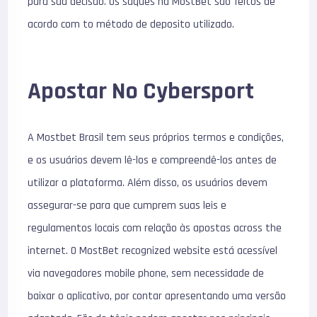
para sua decisão. Os saques na MostBet são feitos de
acordo com to método de deposito utilizado.
Apostar No Cybersport
A Mostbet Brasil tem seus próprios termos e condições,
e os usuários devem lê-los e compreendê-los antes de
utilizar a plataforma. Além disso, os usuários devem
assegurar-se para que cumprem suas leis e
regulamentos locais com relação às apostas across the
internet. O MostBet recognized website está acessível
via navegadores mobile phone, sem necessidade de
baixar o aplicativo, por contar apresentando uma versão