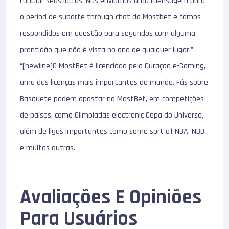
concluir seus lucros. Nós enviamos uma mensagem para
o period de suporte through chat da Mostbet e fomos
respondidos em questão para segundos com alguma
prontidão que não é vista no ano de qualquer lugar.”
“[newline]O MostBet é licenciado pela Curaçao e-Gaming,
uma das licenças mais importantes do mundo. Fãs sobre
Basquete podem apostar no MostBet, em competições
de países, como Olimpíadas electronic Copa do Universo,
além de ligas importantes como some sort of NBA, NBB
e muitas outras.
Avaliações E Opiniões
Para Usuários