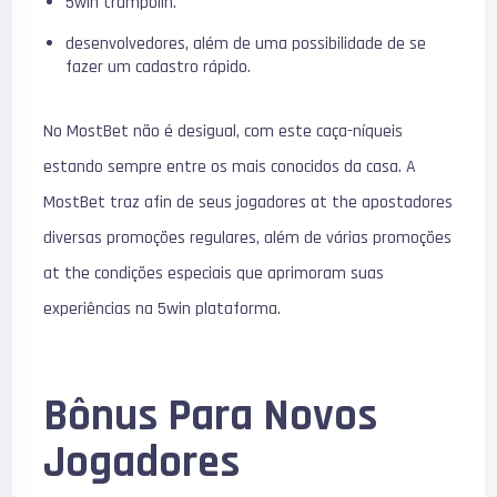
5win trampolín.
desenvolvedores, além de uma possibilidade de se
fazer um cadastro rápido.
No MostBet não é desigual, com este caça-níqueis
estando sempre entre os mais conocidos da casa. A
MostBet traz afin de seus jogadores at the apostadores
diversas promoções regulares, além de várias promoções
at the condições especiais que aprimoram suas
experiências na 5win plataforma.
Bônus Para Novos
Jogadores