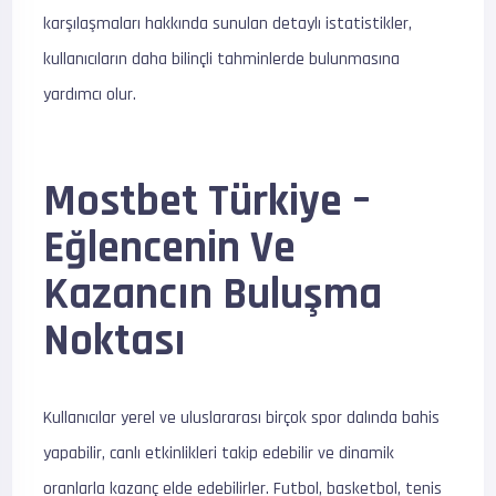
karşılaşmaları hakkında sunulan detaylı istatistikler,
kullanıcıların daha bilinçli tahminlerde bulunmasına
yardımcı olur.
Mostbet Türkiye –
Eğlencenin Ve
Kazancın Buluşma
Noktası
Kullanıcılar yerel ve uluslararası birçok spor dalında bahis
yapabilir, canlı etkinlikleri takip edebilir ve dinamik
oranlarla kazanç elde edebilirler. Futbol, basketbol, tenis