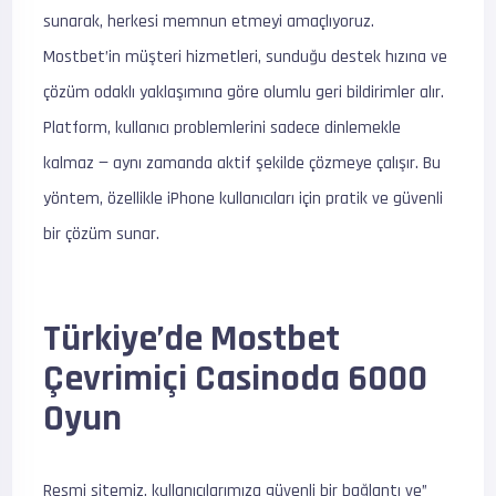
sunarak, herkesi memnun etmeyi amaçlıyoruz.
Mostbet’in müşteri hizmetleri, sunduğu destek hızına ve
çözüm odaklı yaklaşımına göre olumlu geri bildirimler alır.
Platform, kullanıcı problemlerini sadece dinlemekle
kalmaz — aynı zamanda aktif şekilde çözmeye çalışır. Bu
yöntem, özellikle iPhone kullanıcıları için pratik ve güvenli
bir çözüm sunar.
Türkiye’de Mostbet
Çevrimiçi Casinoda 6000
Oyun
Resmi sitemiz, kullanıcılarımıza güvenli bir bağlantı ve”