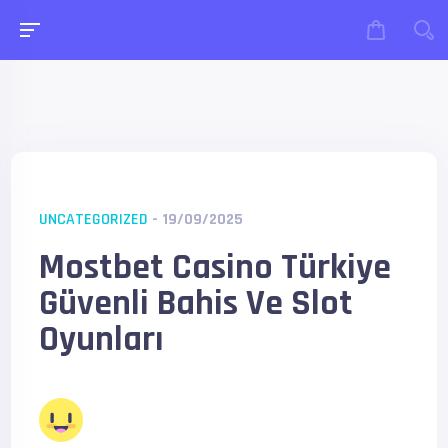
UNCATEGORIZED
- 19/09/2025
Mostbet Casino Türkiye
Güvenli Bahis Ve Slot
Oyunları