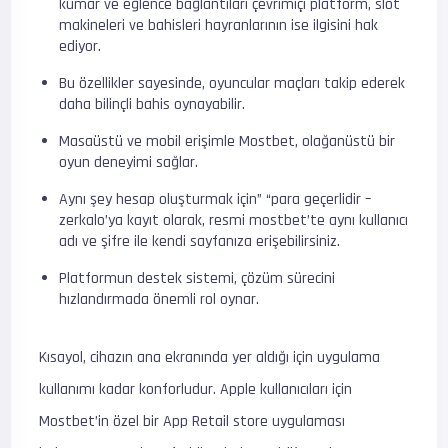
kumar ve eğlence bağlantıları çevrimiçi platform, slot
makineleri ve bahisleri hayranlarının ise ilgisini hak
ediyor.
Bu özellikler sayesinde, oyuncular maçları takip ederek
daha bilinçli bahis oynayabilir.
Masaüstü ve mobil erişimle Mostbet, olağanüstü bir
oyun deneyimi sağlar.
Aynı şey hesap oluşturmak için” “para geçerlidir –
zerkalo’ya kayıt olarak, resmi mostbet’te aynı kullanıcı
adı ve şifre ile kendi sayfanıza erişebilirsiniz.
Platformun destek sistemi, çözüm sürecini
hızlandırmada önemli rol oynar.
Kısayol, cihazın ana ekranında yer aldığı için uygulama
kullanımı kadar konforludur. Apple kullanıcıları için
Mostbet’in özel bir App Retail store uygulaması