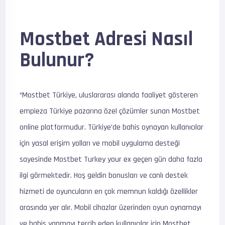
Mostbet Adresi Nasıl
Bulunur?
“Mostbet Türkiye, uluslararası alanda faaliyet gösteren
empieza Türkiye pazarına özel çözümler sunan Mostbet
online platformudur. Türkiye’de bahis oynayan kullanıcılar
için yasal erişim yolları ve mobil uygulama desteği
sayesinde Mostbet Turkey your ex geçen gün daha fazla
ilgi görmektedir. Hoş geldin bonusları ve canlı destek
hizmeti de oyuncuların en çok memnun kaldığı özellikler
arasında yer alır. Mobil cihazlar üzerinden oyun oynamayı
ve bahis yapmayı tercih eden kullanıcılar için Mostbet