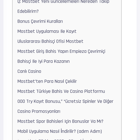
Q: Mostbet Yeni Güncellemeleri Nereden Takip
Edebilirim?
Bonus Çevrimi Kuralları
Mostbet Uygulaması Ile Kayıt
Uluslararası Bahisçi Ofisi Mostbet
Mostbet Giriş Bahis Yapın Empieza Çevrimiçi
Bahisçi Ile Iyi Para Kazanın
Canlı Casino
Mostbet’ten Para Nasıl Çekilir
Mostbet Türkiye Bahis Ve Casino Platformu
000 Try Kayıt Bonusu,” “ücretsiz Spinler Ve Diğer
Casino Promosyonları
Mostbet Spor Bahisleri Için Bonuslar Va Mı?
Mobil Uygulama Nasıl İndirilir? (adım Adım)