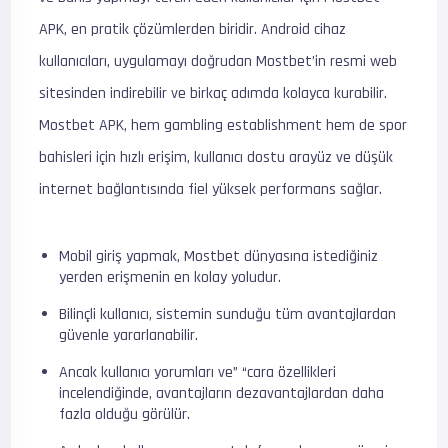
APK, en pratik çözümlerden biridir. Android cihaz
kullanıcıları, uygulamayı doğrudan Mostbet’in resmi web
sitesinden indirebilir ve birkaç adımda kolayca kurabilir.
Mostbet APK, hem gambling establishment hem de spor
bahisleri için hızlı erişim, kullanıcı dostu arayüz ve düşük
internet bağlantısında fiel yüksek performans sağlar.
Mobil giriş yapmak, Mostbet dünyasına istediğiniz
yerden erişmenin en kolay yoludur.
Bilinçli kullanıcı, sistemin sunduğu tüm avantajlardan
güvenle yararlanabilir.
Ancak kullanıcı yorumları ve” “cara özellikleri
incelendiğinde, avantajların dezavantajlardan daha
fazla olduğu görülür.