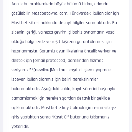
Ancak bu problemlerin büyük bölümü birkaç adımda
çözülebilir. Mostbetoyna. com, Türkiye’deki kullanıcılar için
Mostbet sitesi hakkında detaylı bilgiler sunmaktadır. Bu
sitenin içeriği, yalnızca çevrim içi bahis oynamanın yasal
olduğu bölgelerde ve reşit kişilerin görüntülemesi için
hazırlanmıştır. Sorumlu oyun ilkelerine öncelik veriyor ve
destek için [email protected] adresinden hizmet
veriyoruz.” “[newline]Mostbet kayıt ol işlemi yapmak
isteyen kullanıcılarımız için belirli gereksinimler
bulunmaktadır. Aşağıdaki tablo, kayıt sürecini başarıyla
tamamlamak için gereken şartları detaylı bir şekilde
açıklamaktadır. Mostbet’e kayıt olmak için resmi siteye
giriş yaptıktan sonra “Kayıt Ol” butonuna tıklamanız
yeterlidir.