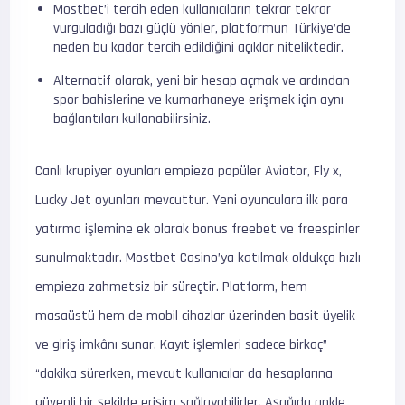
Mostbet’i tercih eden kullanıcıların tekrar tekrar
vurguladığı bazı güçlü yönler, platformun Türkiye’de
neden bu kadar tercih edildiğini açıklar niteliktedir.
Alternatif olarak, yeni bir hesap açmak ve ardından
spor bahislerine ve kumarhaneye erişmek için aynı
bağlantıları kullanabilirsiniz.
Canlı krupiyer oyunları empieza popüler Aviator, Fly x,
Lucky Jet oyunları mevcuttur. Yeni oyunculara ilk para
yatırma işlemine ek olarak bonus freebet ve freespinler
sunulmaktadır. Mostbet Casino’ya katılmak oldukça hızlı
empieza zahmetsiz bir süreçtir. Platform, hem
masaüstü hem de mobil cihazlar üzerinden basit üyelik
ve giriş imkânı sunar. Kayıt işlemleri sadece birkaç”
“dakika sürerken, mevcut kullanıcılar da hesaplarına
güvenli bir şekilde erişim sağlayabilirler. Aşağıda ankle