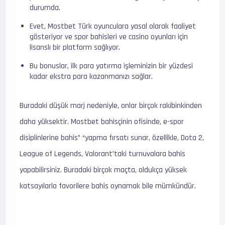
durumda.
Evet, Mostbet Türk oyunculara yasal olarak faaliyet
gösteriyor ve spor bahisleri ve casino oyunları için
lisanslı bir platform sağlıyor.
Bu bonuslar, ilk para yatırma işleminizin bir yüzdesi
kadar ekstra para kazanmanızı sağlar.
Buradaki düşük marj nedeniyle, onlar birçok rakibinkinden
daha yüksektir. Mostbet bahisçinin ofisinde, e-spor
disiplinlerine bahis” “yapma fırsatı sunar, özellikle, Dota 2,
League of Legends, Valorant’taki turnuvalara bahis
yapabilirsiniz. Buradaki birçok maçta, oldukça yüksek
katsayılarla favorilere bahis oynamak bile mümkündür.