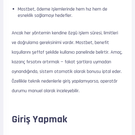
Mostbet, ödeme işlemlerinde hem hız hem de
esneklik sağlamayı hedefler.
Ancak her yöntemin kendine özgü işlem süresi, limitleri
ve doğrulama gereksinimi vardır. Mostbet, benefit
koşullarını şeffaf şekilde kullanıcı panelinde belirtir. Amaç,
kazanç fırsatını artırmak — fakat şartlara uymadan
oynandığında, sistem otomatik olarak bonusu iptal eder.
Özellikle teknik nedenlerle giriş yapılamıyorsa, operatör
durumu manuel olarak inceleyebilir.
Giriş Yapmak