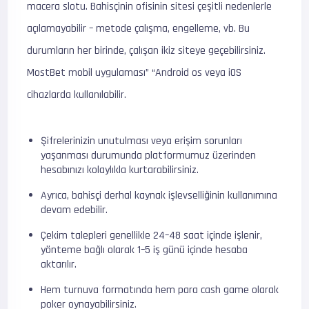
macera slotu. Bahisçinin ofisinin sitesi çeşitli nedenlerle
açılamayabilir – metode çalışma, engelleme, vb. Bu
durumların her birinde, çalışan ikiz siteye geçebilirsiniz.
MostBet mobil uygulaması” “Android os veya iOS
cihazlarda kullanılabilir.
Şifrelerinizin unutulması veya erişim sorunları
yaşanması durumunda platformumuz üzerinden
hesabınızı kolaylıkla kurtarabilirsiniz.
Ayrıca, bahisçi derhal kaynak işlevselliğinin kullanımına
devam edebilir.
Çekim talepleri genellikle 24–48 saat içinde işlenir,
yönteme bağlı olarak 1–5 iş günü içinde hesaba
aktarılır.
Hem turnuva formatında hem para cash game olarak
poker oynayabilirsiniz.