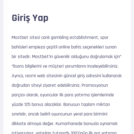
Giriş Yap
Mostbet sitesi canlı gambling establishment, spor
bahisleri empieza çeşitli online bahis seçenekleri sunan
bir sitedir. Mostbet’in güvenilir olduğunu doğrulamak için”
“lisans bilgilerini ve müşteri yorumlarını inceleyebilirsiniz.
Ayrıca, resmi web sitesinin güncel giriş adresini kullanarak
doğrudan siteyi ziyaret edebilirsiniz. Promosyonun
parçası olarak, oyuncular ilk para yatırma işlemlerinde
yüzde 125 bonus alacaklar. Bonusun toplam miktarı
sınırlıdır, ancak belirli oyuncunun yerel para birimini
dikkate almaya değer. Kumarhanede bonusla oynamak
istiyorsanız, yatırılan tutarın% 100’ünün ilk pra yatırma