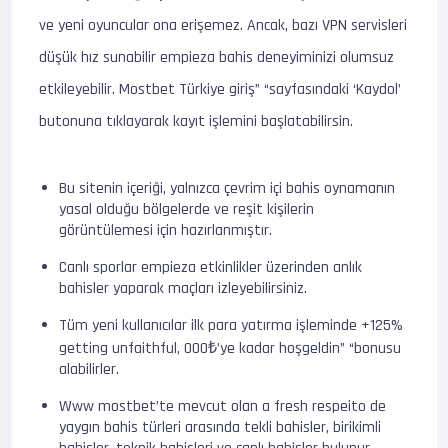
ve yeni oyuncular ona erişemez. Ancak, bazı VPN servisleri
düşük hız sunabilir empieza bahis deneyiminizi olumsuz
etkileyebilir. Mostbet Türkiye giriş” “sayfasındaki ‘Kaydol’
butonuna tıklayarak kayıt işlemini başlatabilirsin.
Bu sitenin içeriği, yalnızca çevrim içi bahis oynamanın
yasal olduğu bölgelerde ve reşit kişilerin
görüntülemesi için hazırlanmıştır.
Canlı sporlar empieza etkinlikler üzerinden anlık
bahisler yaparak maçları izleyebilirsiniz.
Tüm yeni kullanıcılar ilk para yatırma işleminde +125%
getting unfaithful, 000₺’ye kadar hoşgeldin” “bonusu
alabilirler.
Www mostbet’te mevcut olan a fresh respeito de
yaygın bahis türleri arasında tekli bahisler, birikimli