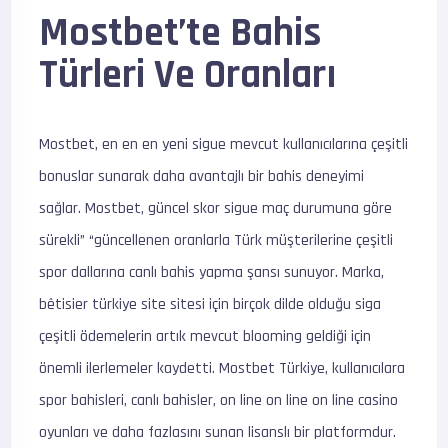
Mostbet’te Bahis
Türleri Ve Oranları
Mostbet, en en en yeni sigue mevcut kullanıcılarına çeşitli
bonuslar sunarak daha avantajlı bir bahis deneyimi
sağlar. Mostbet, güncel skor sigue maç durumuna göre
sürekli” “güncellenen oranlarla Türk müşterilerine çeşitli
spor dallarına canlı bahis yapma şansı sunuyor. Marka,
bêtisier türkiye site sitesi için birçok dilde olduğu siga
çeşitli ödemelerin artık mevcut blooming geldiği için
önemli ilerlemeler kaydetti. Mostbet Türkiye, kullanıcılara
spor bahisleri, canlı bahisler, on line on line on line casino
oyunları ve daha fazlasını sunan lisanslı bir platformdur.