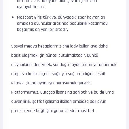
internet casino oyunu olan çevrimiçi slotları
oynayabilirsiniz.
Mostbet Giriş türkiye, dünyadaki spor hayranları
empieza oyuncular arasında popülerlik kazanmayı
başarmış en yeni bir sitedir.
Sosyal medya hesaplarımız the lady kullanıcıya daha
basit ulaşmak için güncel tutulmaktadır. Çünkü
altyapılarını denemek, sunduğu faydalardan yararlanmak
empieza kaliteli içerik sağlayıp sağlamadığını tespit
etmek için bu ayrıntıyı önemsemek gerekir.
Platformumuz, Curaçao lisansına sahiptir ve bu de uma
güvenilirlik, şeffaf çalışma ilkeleri empieza adil oyun
prensiplerine bağlılığını garanti eder mostbet.