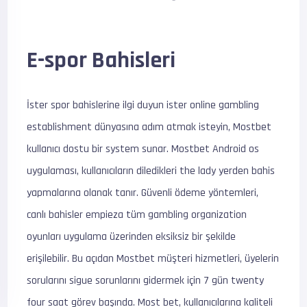
E-spor Bahisleri
İster spor bahislerine ilgi duyun ister online gambling
establishment dünyasına adım atmak isteyin, Mostbet
kullanıcı dostu bir system sunar. Mostbet Android os
uygulaması, kullanıcıların diledikleri the lady yerden bahis
yapmalarına olanak tanır. Güvenli ödeme yöntemleri,
canlı bahisler empieza tüm gambling organization
oyunları uygulama üzerinden eksiksiz bir şekilde
erişilebilir. Bu açıdan Mostbet müşteri hizmetleri, üyelerin
sorularını sigue sorunlarını gidermek için 7 gün twenty
four saat görev başında. Most bet, kullanıcılarına kaliteli