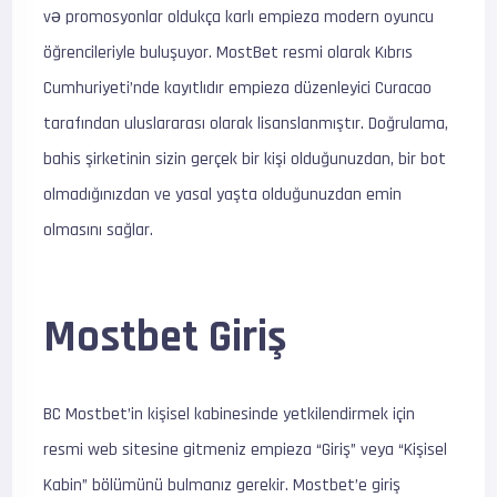
və promosyonlar oldukça karlı empieza modern oyuncu
öğrencileriyle buluşuyor. MostBet resmi olarak Kıbrıs
Cumhuriyeti’nde kayıtlıdır empieza düzenleyici Curacao
tarafından uluslararası olarak lisanslanmıştır. Doğrulama,
bahis şirketinin sizin gerçek bir kişi olduğunuzdan, bir bot
olmadığınızdan ve yasal yaşta olduğunuzdan emin
olmasını sağlar.
Mostbet Giriş
BC Mostbet’in kişisel kabinesinde yetkilendirmek için
resmi web sitesine gitmeniz empieza “Giriş” veya “Kişisel
Kabin” bölümünü bulmanız gerekir. Mostbet’e giriş