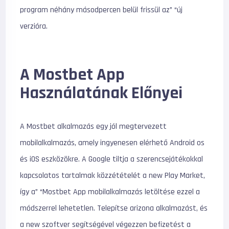
program néhány másodpercen belül frissül az” “új
verzióra.
A Mostbet App
Használatának Előnyei
A Mostbet alkalmazás egy jól megtervezett
mobilalkalmazás, amely ingyenesen elérhető Android os
és iOS eszközökre. A Google tiltja a szerencsejátékokkal
kapcsolatos tartalmak közzétételét a new Play Market,
így a” “Mostbet App mobilalkalmazás letöltése ezzel a
módszerrel lehetetlen. Telepítse arizona alkalmazást, és
a new szoftver segítségével végezzen befizetést a