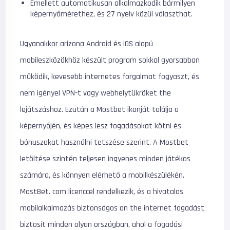
Emellett automatikusan alkalmazkodik bármilyen
képernyőmérethez, és 27 nyelv közül választhat.
Ugyanakkor arizona Android és iOS alapú
mobileszközökhöz készült program sokkal gyorsabban
működik, kevesebb internetes forgalmat fogyaszt, és
nem igényel VPN-t vagy webhelytükröket the
lejátszáshoz. Ezután a Mostbet ikonját találja a
képernyőjén, és képes lesz fogadásokat kötni és
bónuszokat használni tetszése szerint. A Mostbet
letöltése szintén teljesen ingyenes minden játékos
számára, és könnyen elérhető a mobilkészülékén.
MostBet. com licenccel rendelkezik, és a hivatalos
mobilalkalmazás biztonságos on the internet fogadást
biztosít minden olyan országban, ahol a fogadási