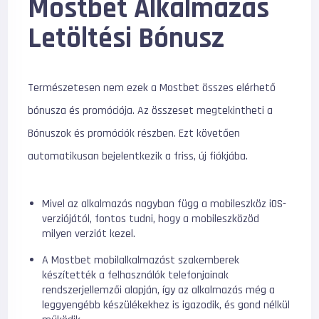
Mostbet Alkalmazás
Letöltési Bónusz
Természetesen nem ezek a Mostbet összes elérhető
bónusza és promóciója. Az összeset megtekintheti a
Bónuszok és promóciók részben. Ezt követően
automatikusan bejelentkezik a friss, új fiókjába.
Mivel az alkalmazás nagyban függ a mobileszköz iOS-
verziójától, fontos tudni, hogy a mobileszközöd
milyen verziót kezel.
A Mostbet mobilalkalmazást szakemberek
készítették a felhasználók telefonjainak
rendszerjellemzői alapján, így az alkalmazás még a
leggyengébb készülékekhez is igazodik, és gond nélkül