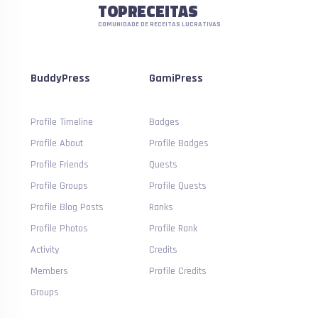
TOPRECEITAS
COMUNIDADE DE RECEITAS LUCRATIVAS
BuddyPress
GamiPress
Profile Timeline
Badges
Profile About
Profile Badges
Profile Friends
Quests
Profile Groups
Profile Quests
Profile Blog Posts
Ranks
Profile Photos
Profile Rank
Activity
Credits
Members
Profile Credits
Groups