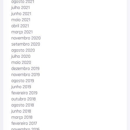
agosto 2021
julho 2021
junho 2021
maio 2021
abril 2021
março 2021
novembro 2020
setembro 2020
agosto 2020
julho 2020
maio 2020
dezembro 2019
novembro 2019
agosto 2019
junho 2019
fevereiro 2019
outubro 2018
agosto 2018
junho 2018
março 2018
fevereiro 2017
novembro 2016