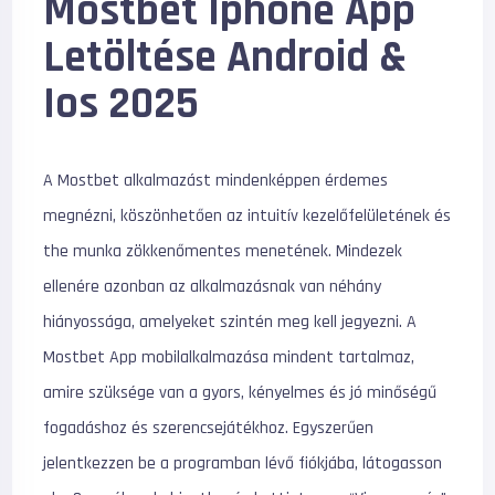
Mostbet Iphone App
Letöltése Android &
Ios 2025
A Mostbet alkalmazást mindenképpen érdemes
megnézni, köszönhetően az intuitív kezelőfelületének és
the munka zökkenőmentes menetének. Mindezek
ellenére azonban az alkalmazásnak van néhány
hiányossága, amelyeket szintén meg kell jegyezni. A
Mostbet App mobilalkalmazása mindent tartalmaz,
amire szüksége van a gyors, kényelmes és jó minőségű
fogadáshoz és szerencsejátékhoz. Egyszerűen
jelentkezzen be a programban lévő fiókjába, látogasson