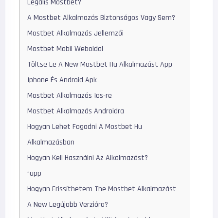
Legális Mostbet?
A Mostbet Alkalmazás Biztonságos Vagy Sem?
Mostbet Alkalmazás Jellemzői
Mostbet Mobil Weboldal
Töltse Le A New Mostbet Hu Alkalmazást App
Iphone És Android Apk
Mostbet Alkalmazás Ios-re
Mostbet Alkalmazás Androidra
Hogyan Lehet Fogadni A Mostbet Hu
Alkalmazásban
Hogyan Kell Használni Az Alkalmazást?
“app
Hogyan Frissíthetem The Mostbet Alkalmazást
A New Legújabb Verzióra?