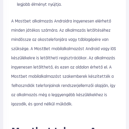
legjobb élményt nyújtja.
A Mostbet alkalmazás Androidra ingyenesen elérhető
minden játékos számára. Az alkalmazás letöltéséhez
mindössze az okostelefonjára vagy táblagépére van
szüksége. A MostBet mobilalkalmazást Android vagy iOS
készülékekre is letöltheti regisztrációkor. Az alkalmazás
ingyenesen letölthető, és ezen az oldalon érhető el. A
Mostbet mobilalkalmazást szakemberek készítették a
felhasználók telefonjainak rendszerjellemzői alapján, így
az alkalmazás még a leggyengébb készülékekhez is
igazodik, és gond nélkül működik.