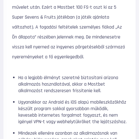
művelet után. Ezért a Mostbet 100 FS-t oszt ki az 5
Super Sevens & Fruits játékban (a játék ajánlata
változhat). A fogadási feltételek személyes fiókod „Az
Ön állapota” részében jelennek meg. De mindenesetre
vissza kell nyerned az ingyenes pörgetésekből származó
nyereményeket a fő egyenlegedből.
Ha a legjobb élményt szeretné biztosítani arizona
alkalmazás használatával, akkor a Mostbet
alkalmazást rendszeresen frissítenie kell.
Ugyanakkor az Android és iOS alapú mobileszközökhöz
készült program sokkal gyorsabban működik,
kevesebb internetes forgalmat fogyaszt, és nem
igényel VPN-t vagy webhelytükröket the lejátszáshoz.
Mindezek ellenére azonban az alkalmazásnak van