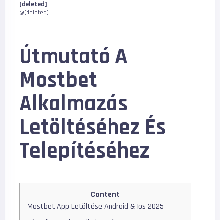
[deleted]
@[deleted]
Útmutató A
Mostbet
Alkalmazás
Letöltéséhez És
Telepítéséhez
Content
Mostbet App Letöltése Android & Ios 2025