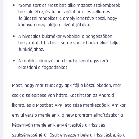
“Some sort of Most bet alkalmazást szakemberek
hozták létre, és felhasználóbarát és kellemes
felülettel rendelkezik, amely lehetővé teszi, hogy
könnyen megtalálja a kívánt játékot.
A hivatalos bukméker weboldal a böngészőben
hozzáférést biztosít some sort of bukméker teljes
funkciójához.
A mobilalkalmazásban hihetetlenül egyszerű
elkezdeni a fogadásokat.
Most, hogy már truck egy apk fájl a készülékeden, már
csak a telepítése van hátra. Kattintson az Android
ikonra, és a Mostbet APK letöltése megkezdődik. Amikor
egy új verzió megjelenik, a new program elindításakor a
képernyőn megjelenik egy értesítés a frissítés
szükségességéről. Csak egyezzen bele a frissítésbe, és a