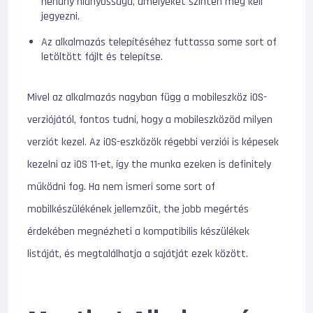
néhány hiányossága, amelyeket szintén meg kell
jegyezni.
Az alkalmazás telepítéséhez futtassa some sort of
letöltött fájlt és telepítse.
Mivel az alkalmazás nagyban függ a mobileszköz iOS-
verziójától, fontos tudni, hogy a mobileszközöd milyen
verziót kezel. Az iOS-eszközök régebbi verziói is képesek
kezelni az iOS 11-et, így the munka ezeken is definitely
működni fog. Ha nem ismeri some sort of
mobilkészülékének jellemzőit, the jobb megértés
érdekében megnézheti a kompatibilis készülékek
listáját, és megtalálhatja a sajátját ezek között.