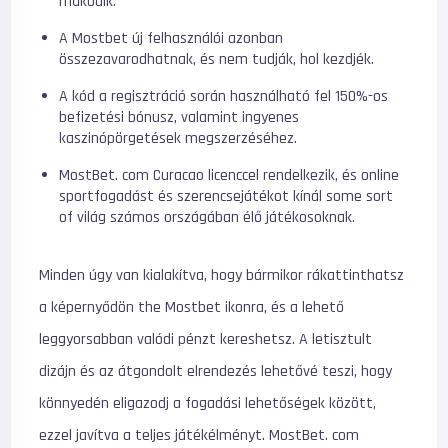
működik.
A Mostbet új felhasználói azonban
összezavarodhatnak, és nem tudják, hol kezdjék.
A kód a regisztráció során használható fel 150%-os
befizetési bónusz, valamint ingyenes
kaszinópörgetések megszerzéséhez.
MostBet. com Curacao licenccel rendelkezik, és online
sportfogadást és szerencsejátékot kínál some sort
of világ számos országában élő játékosoknak.
Minden úgy van kialakítva, hogy bármikor rákattinthatsz
a képernyődön the Mostbet ikonra, és a lehető
leggyorsabban valódi pénzt kereshetsz. A letisztult
dizájn és az átgondolt elrendezés lehetővé teszi, hogy
könnyedén eligazodj a fogadási lehetőségek között,
ezzel javítva a teljes játékélményt. MostBet. com