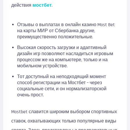
действия
мостбет
.
Отзывы о выплатах в онлайн казино Most Bet
на карты МИР от Сбербанка другие,
преимущественно положительные.
Высокая скорость загрузки и адаптивный
дизайн игр позволяют насладиться игровым
процессом же на компьютере, только и на
мобильном устройстве.
Тот доступный на неподходящий момент
способ регистрации на Мостбет – через
социальные сети, и он нормализаторской
очень прост.
Mostbet славится широким выбором спортивных
ставок, охватывающих только популярные виды