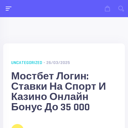
UNCATEGORIZED
- 26/03/2025
Мостбет Логин:
Ставки На Спорт И
Казино Онлайн
Бонус До 35 000