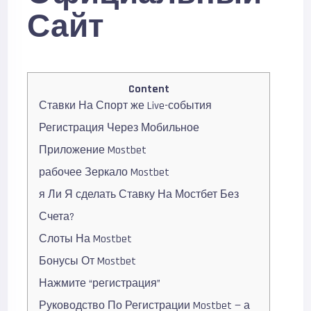
Сайт
Content
Ставки На Спорт же Live-события
Регистрация Через Мобильное
Приложение Mostbet
рабочее Зеркало Mostbet
я Ли Я сделать Ставку На Мостбет Без
Счета?
Слоты На Mostbet
Бонусы От Mostbet
Нажмите “регистрация”
Руководство По Регистрации Mostbet — а