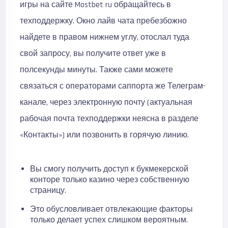
игры на сайте Mostbet ru обращайтесь в
техподдержку. Окно лайв чата пребезбожно
найдете в правом нижнем углу, отослал туда
свой запросу, вы получите ответ уже в
полсекунды минуты. Также сами можете
связаться с операторами саппорта же Телеграм-
канале, через электронную почту (актуальная
рабочая почта техподдержки неясна в разделе
«Контакты») или позвонить в горячую линию.
Вы смогу получить доступ к букмекерской
конторе только казино через собственную
страницу.
Это обусловливает отвлекающие факторы
только делает успех слишком вероятным.