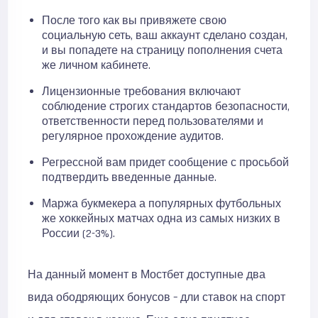
После того как вы привяжете свою
социальную сеть, ваш аккаунт сделано создан,
и вы попадете на страницу пополнения счета
же личном кабинете.
Лицензионные требования включают
соблюдение строгих стандартов безопасности,
ответственности перед пользователями и
регулярное прохождение аудитов.
Регрессной вам придет сообщение с просьбой
подтвердить введенные данные.
Маржа букмекера а популярных футбольных
же хоккейных матчах одна из самых низких в
России (2-3%).
На данный момент в Мостбет доступные два
вида ободряющих бонусов – дли ставок на спорт