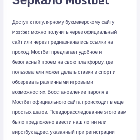
Зеркало Mostbet
Доступ к популярному букмекерскому сайту
Mostbet можно получить через официальный
сайт или через предназначались ссылки на
проход. Мостбет предлагает удобное и
безопасный проем на свою платформу, где
пользователи может делать ставки в спорт и
обозревать различными игровыми
возможностях. Восстановление пароля в
Мостбет официального сайта происходит в еще
простых шагов. Псевдорасследование этого вам
было предложено ввести наш логин или
вирстбук адрес, указанный при регистрации.