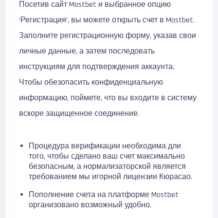
Посетив сайт Mostbet и выбранное опцию
‘Регистрация’, вы можете открыть счет в Mostbet.
Заполните регистрационную форму, указав свои
личные данные, а затем последовать
инструкциям для подтверждения аккаунта.
Чтобы обезопасить конфиденциальную
информацию, поймете, что вы входите в систему
вскоре защищенное соединение.
Процедура верификации необходима дли
того, чтобы сделано ваш счет максимально
безопасным, а нормализаторской является
требованием мы игорной лицензии Кюрасао.
Пополнение счета на платформе Mostbet
организовано возможный удобно.