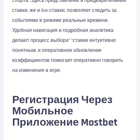
спорта. Здесь представлены а предварительные
ставки, же и live-ставки, позволяет следить за
событиями в режиме реальные времени.
Удобная навигация и подробная аналитика
делают процесс выбора” “ставки интуитивно
понятным, и оперативное обновление
коэффициентов помогает оперативно говорить
на изменения в игре.
Регистрация Через
Мобильное
Приложение Mostbet