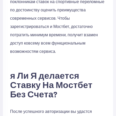
поклонникам ставок на спортивные переломные
по достоинству оценить преимущества
современных сервисов. Чтобы
зарегистрироваться и Мостбет, достаточно
потратить минимум времени, получит взамен
доступ ковсему всем функциональным
возможностям сервиса.
я Ли Я делается
Ставку На Мостбет
Без Счета?
После успешного авторизации вы удастся