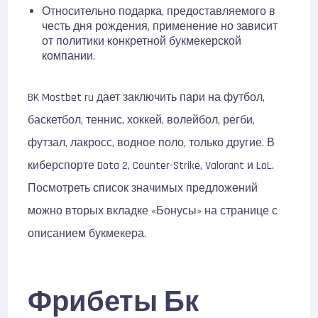
Относительно подарка, предоставляемого в
честь дня рождения, применение но зависит
от политики конкретной букмекерской
компании.
BK Mostbet ru дает заключить пари на футбол,
баскетбол, теннис, хоккей, волейбол, регби,
футзал, лакросс, водное поло, только другие. В
киберспорте Dota 2, Counter-Strike, Valorant и LoL.
Посмотреть список значимых предложений
можно вторых вкладке «Бонусы» на странице с
описанием букмекера.
Фрибеты Бк