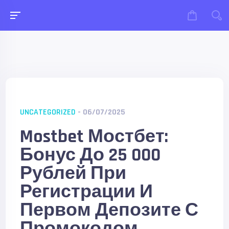
UNCATEGORIZED
- 06/07/2025
Mostbet Мостбет:
Бонус До 25 000
Рублей При
Регистрации И
Первом Депозите С
Промокодом