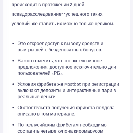
происходит в протяжении 3 дней
псевдорасследование” “успешного таких
условий, же ставить их можно только целиком.
Это откроет доступ к выводу средств и
выигрышей с бездепозитных бонусов.
Важно отметить, что это эксклюзивное
предложения, доступное исключительно дли
пользователей «РБ».
Условия фрибета же Mostbet при регистрации
включают депозиты и интерактивные пари в
реальные деньги.
Обстоятельств получения фрибета полдела
описано в том материале.
По теллусийским фрибетам необходимо
составить четыре купона киромарусом