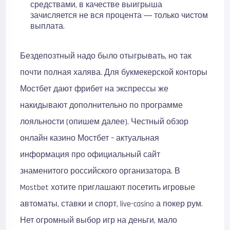
средствами, в качестве выигрыша
зачисляется не вся процента ― только чистом
выплата.
Бездепозтный надо было отыгрывать, но так
почти полная халява. Для букмекерской конторы
Мостбет дают фрибет на экспрессы же
накидывают дополнительно по программе
лояльности (опишем далее). Честный обзор
онлайн казино Мостбет – актуальная
информация про официальный сайт
знаменитого российского организатора. В
Mostbet хотите приглашают посетить игровые
автоматы, ставки и спорт, live-casino а покер рум.
Нет огромный выбор игр на деньги, мало