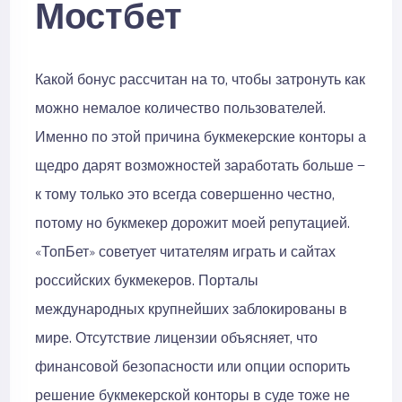
Мостбет
Какой бонус рассчитан на то, чтобы затронуть как
можно немалое количество пользователей.
Именно по этой причина букмекерские конторы а
щедро дарят возможностей заработать больше —
к тому только это всегда совершенно честно,
потому но букмекер дорожит моей репутацией.
«ТопБет» советует читателям играть и сайтах
российских букмекеров. Порталы
международных крупнейших заблокированы в
мире. Отсутствие лицензии объясняет, что
финансовой безопасности или опции оспорить
решение букмекерской конторы в суде тоже не