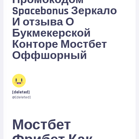
Spacebonus Зеркало
И отзыва О
Букмекерской
Конторе Мостбет
Оффшорный
[deleted]
@[deleted]
Мостбет