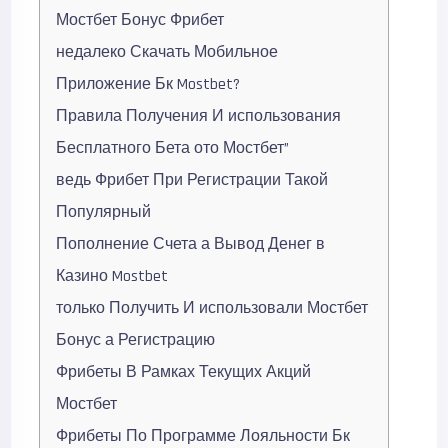
Мостбет Бонус Фрибет
недалеко Скачать Мобильное
Приложение Бк Mostbet?
Правила Получения И использования
Бесплатного Бета ото Мостбет”
ведь Фрибет При Регистрации Такой
Популярный
Пополнение Счета а Вывод Денег в
Казино Mostbet
только Получить И использовали Мостбет
Бонус а Регистрацию
Фрибеты В Рамках Текущих Акций
Мостбет
Фрибеты По Программе Лояльности Бк