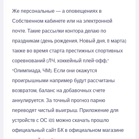
Же персональные ― а оповещениях в
Собственном кабинете или на электронной
почте. Такие рассылки контора делаю по
праздникам (день рождения, Новый дня, 8 марта)
также во время старта престижных спортивных
соревнований (ЛЧ, хоккейный плей-офф,”
“Олимпиада, ЧМ). Если они окажутся
проигрышными например будут рассчитаны
возвратом, баланс на добавочных счете
аннулируется. За точный прогноз парню
переводят чистый выигрыш. Приложение для
устройств с ОС iOS можно скачать прошло
официальный сайт БК в официальном магазине