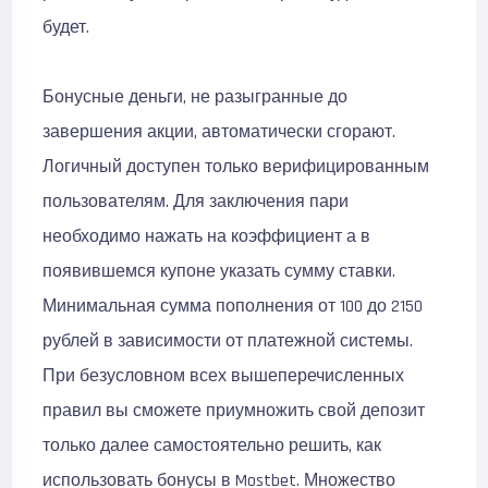
будет.
Бонусные деньги, не разыгранные до
завершения акции, автоматически сгорают.
Логичный доступен только верифицированным
пользователям. Для заключения пари
необходимо нажать на коэффициент а в
появившемся купоне указать сумму ставки.
Минимальная сумма пополнения от 100 до 2150
рублей в зависимости от платежной системы.
При безусловном всех вышеперечисленных
правил вы сможете приумножить свой депозит
только далее самостоятельно решить, как
использовать бонусы в Mostbet. Множество