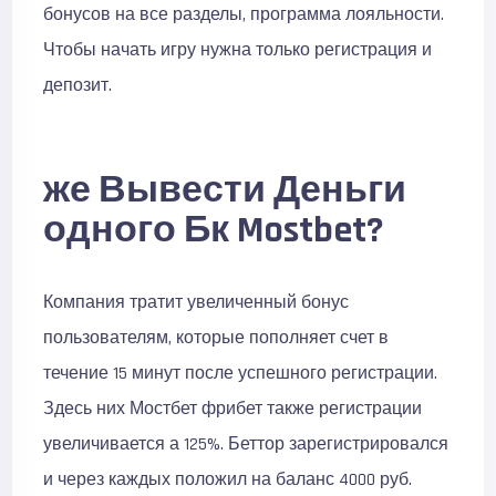
бонусов на все разделы, программа лояльности.
Чтобы начать игру нужна только регистрация и
депозит.
же Вывести Деньги
одного Бк Mostbet?
Компания тратит увеличенный бонус
пользователям, которые пополняет счет в
течение 15 минут после успешного регистрации.
Здесь них Мостбет фрибет также регистрации
увеличивается а 125%. Беттор зарегистрировался
и через каждых положил на баланс 4000 руб.