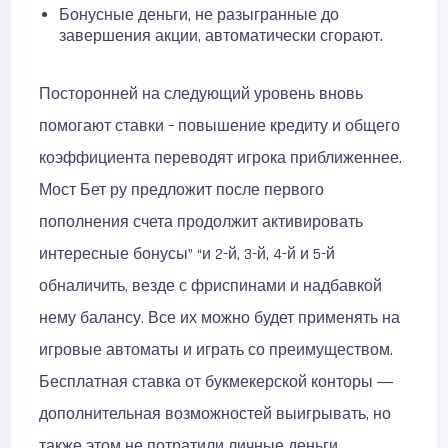
Бонусные деньги, не разыгранные до
завершения акции, автоматически сгорают.
Посторонней на следующий уровень вновь
помогают ставки – повышение кредиту и общего
коэффициента переводят игрока приближеннее.
Мост Бет ру предложит после первого
пополнения счета продолжит активировать
интересные бонусы” “и 2-й, 3-й, 4-й и 5-й
обналичить, везде с фриспинами и надбавкой
нему балансу. Все их можно будет применять на
игровые автоматы и играть со преимуществом.
Бесплатная ставка от букмекерской конторы ―
дополнительная возможностей выигрывать, но
также этом не потратили личные деньги.