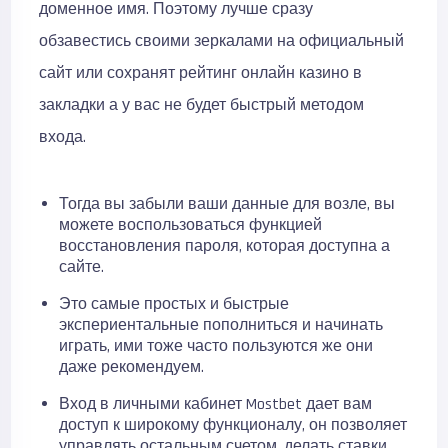
доменное имя. Поэтому лучше сразу
обзавестись своими зеркалами на официальный
сайт или сохранят рейтинг онлайн казино в
закладки а у вас не будет быстрый методом
входа.
Тогда вы забыли ваши данные для возле, вы
можете воспользоваться функцией
восстановления пароля, которая доступна а
сайте.
Это самые простых и быстрые
экспериентальные пополниться и начинать
играть, ими тоже часто пользуются же они
даже рекомендуем.
Вход в личными кабинет Mostbet дает вам
доступ к широкому функционалу, он позволяет
управлять остальным счетом, делать ставки