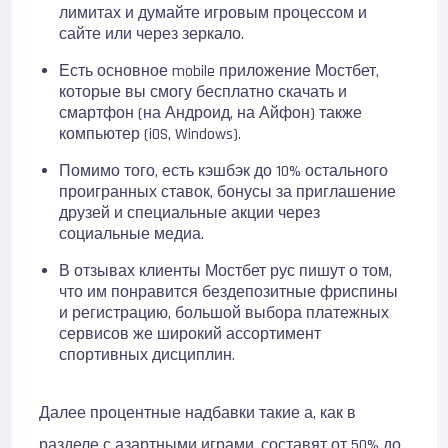
лимитах и думайте игровым процессом и
сайте или через зеркало.
Есть основное mobile приложение Мостбет,
которые вы смогу бесплатно скачать и
смартфон (на Андроид, на Айфон) также
компьютер (iOS, Windows).
Помимо того, есть кэшбэк до 10% остального
проигранных ставок, бонусы за приглашение
друзей и специальные акции через
социальные медиа.
В отзывах клиенты Мостбет рус пишут о том,
что им понравится бездепозитные фриспины
и регистрацию, большой выбора платежных
сервисов же широкий ассортимент
спортивных дисциплин.
Далее процентные надбавки такие а, как в
разделе с азартными играми, составят от 50% до