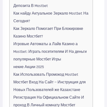
Депозита В Mostbet
Как найду Актуальное Зеркало Mostbet На
Сегодня?
Как Зеркало Помогает При Блокировке
Казино Мостбет?
Игровые Автоматы а Лайв Казино а
Mostbet: Играть посетителям И На деньги
популярные Мостбет Игры
некие Акции 2025
Как Использовать Промокод Mostbet
Мостбет Вход На Сайт — Инструкция для
Новых Пользователей же Казахстане
Регистрация На Официальном Сайте И
проход В Личный комнату Мостбет