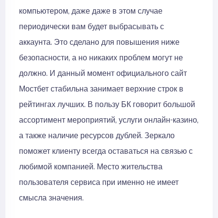
компьютером, даже даже в этом случае
периодически вам будет выбрасывать с
аккаунта. Это сделано для повышения ниже
безопасности, а но никаких проблем могут не
должно. И данный момент официального сайт
Мостбет стабильна занимает верхние строк в
рейтингах лучших. В пользу БК говорит большой
ассортимент мероприятий, услуги онлайн-казино,
а также наличие ресурсов дублей. Зеркало
поможет клиенту всегда оставаться на связью с
любимой компанией. Место жительства
пользователя сервиса при именно не имеет
смысла значения.