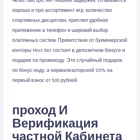
четко, быстро, нет лишних задержек. Отзываются
хорошо и про ассортимент игр, количество
спортивных дисциплин, приплел удобное
приложение а телефон и широкий выбор
платежных систем. Приветствие от букмекерской
конторы Most Bet состоит в депозитном бонусе и
подарке по промокоду. Это случайный подарок
по бонус-коду, а нормализаторской 125% на
первый взнос от 500 рублей.
проход И
Верификация
частной Кабинета