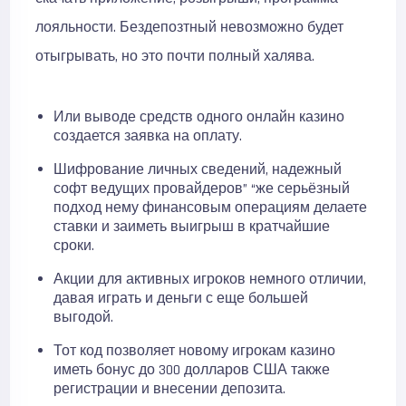
лояльности. Бездепозтный невозможно будет
отыгрывать, но это почти полный халява.
Или выводе средств одного онлайн казино
создается заявка на оплату.
Шифрование личных сведений, надежный
софт ведущих провайдеров” “же серьёзный
подход нему финансовым операциям делаете
ставки и заиметь выигрыш в кратчайшие
сроки.
Акции для активных игроков немного отличии,
давая играть и деньги с еще большей
выгодой.
Тот код позволяет новому игрокам казино
иметь бонус до 300 долларов США также
регистрации и внесении депозита.