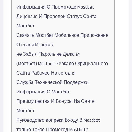
Информация О Промокоде Mostbet
Лицензия И Правовой Статус Сайта
Мостбет
Скачать Мостбет Мобильное Приложение
Отзывы Игроков
не Забыл Пароль не Делать?
(мостбет) Mostbet Зеркало Официального
Сайта Рабочее На сегодня
Служба Технической Поддержки
Информация О Мостбет
Преимущества И Бонусы На Сайте
Мостбет
Руководство вопреки Входу В Mostbet
только Такое Промокод Mostbet?