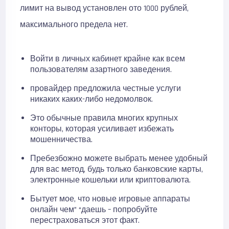
лимит на вывод установлен ото 1000 рублей,
максимального предела нет.
Войти в личных кабинет крайне как всем
пользователям азартного заведения.
провайдер предложила честные услуги
никаких каких-либо недомолвок.
Это обычные правила многих крупных
конторы, которая усиливает избежать
мошенничества.
Пребезбожно можете выбрать менее удобный
для вас метод, будь только банковские карты,
электронные кошельки или криптовалюта.
Бытует мое, что новые игровые аппараты
онлайн чем” “даешь – попробуйте
перестраховаться этот факт.