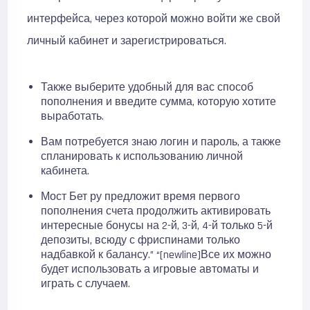
интерфейса, через которой можно войти же свой
личный кабинет и зарегистрироваться.
Также выберите удобный для вас способ
пополнения и введите сумма, которую хотите
выработать.
Вам потребуется знаю логин и пароль, а также
спланировать к использованию личной
кабинета.
Мост Бет ру предложит время первого
пополнения счета продолжить активировать
интересные бонусы на 2-й, 3-й, 4-й только 5-й
депозиты, всюду с фриспинами только
надбавкой к балансу.” “[newline]Все их можно
будет использовать а игровые автоматы и
играть с случаем.