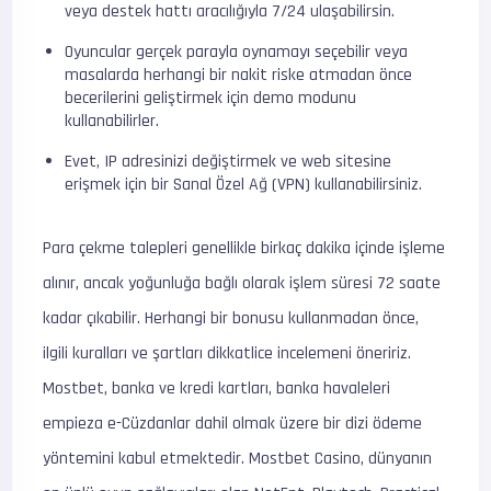
veya destek hattı aracılığıyla 7/24 ulaşabilirsin.
Oyuncular gerçek parayla oynamayı seçebilir veya
masalarda herhangi bir nakit riske atmadan önce
becerilerini geliştirmek için demo modunu
kullanabilirler.
Evet, IP adresinizi değiştirmek ve web sitesine
erişmek için bir Sanal Özel Ağ (VPN) kullanabilirsiniz.
Para çekme talepleri genellikle birkaç dakika içinde işleme
alınır, ancak yoğunluğa bağlı olarak işlem süresi 72 saate
kadar çıkabilir. Herhangi bir bonusu kullanmadan önce,
ilgili kuralları ve şartları dikkatlice incelemeni öneririz.
Mostbet, banka ve kredi kartları, banka havaleleri
empieza e-Cüzdanlar dahil olmak üzere bir dizi ödeme
yöntemini kabul etmektedir. Mostbet Casino, dünyanın