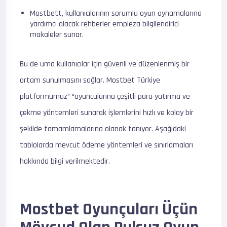
Mostbett, kullanıcılarının sorumlu oyun oynamalarına
yardımcı olacak rehberler empieza bilgilendirici
makaleler sunar.
Bu de uma kullanıcılar için güvenli ve düzenlenmiş bir
ortam sunulmasını sağlar. Mostbet Türkiye
platformumuz” “oyuncularına çeşitli para yatırma ve
çekme yöntemleri sunarak işlemlerini hızlı ve kolay bir
şekilde tamamlamalarına olanak tanıyor. Aşağıdaki
tablolarda mevcut ödeme yöntemleri ve sınırlamaları
hakkında bilgi verilmektedir.
Mostbet Oyunçuları Üçün