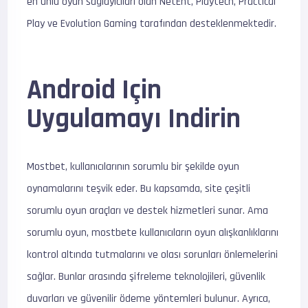
en ünlü oyun sağlayıcıları olan NetEnt, Playtech, Practical
Play ve Evolution Gaming tarafından desteklenmektedir.
Android Için
Uygulamayı Indirin
Mostbet, kullanıcılarının sorumlu bir şekilde oyun
oynamalarını teşvik eder. Bu kapsamda, site çeşitli
sorumlu oyun araçları ve destek hizmetleri sunar. Ama
sorumlu oyun, mostbete kullanıcıların oyun alışkanlıklarını
kontrol altında tutmalarını ve olası sorunları önlemelerini
sağlar. Bunlar arasında şifreleme teknolojileri, güvenlik
duvarları ve güvenilir ödeme yöntemleri bulunur. Ayrıca,