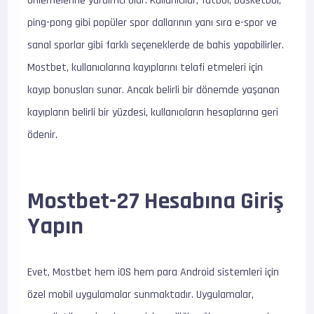
önlemelerine yardımcı olur. Kullanıcılar, futbol, basketbol,
ping-pong gibi popüler spor dallarının yanı sıra e-spor ve
sanal sporlar gibi farklı seçeneklerde de bahis yapabilirler.
Mostbet, kullanıcılarına kayıplarını telafi etmeleri için
kayıp bonusları sunar. Ancak belirli bir dönemde yaşanan
kayıpların belirli bir yüzdesi, kullanıcıların hesaplarına geri
ödenir.
Mostbet-27 Hesabına Giriş
Yapın
Evet, Mostbet hem iOS hem para Android sistemleri için
özel mobil uygulamalar sunmaktadır. Uygulamalar,