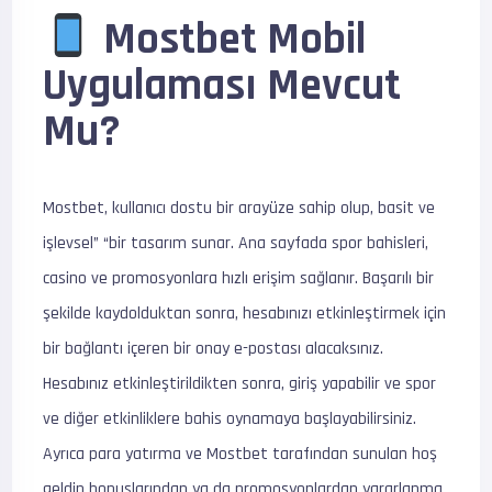
Mostbet Mobil
Uygulaması Mevcut
Mu?
Mostbet, kullanıcı dostu bir arayüze sahip olup, basit ve
işlevsel” “bir tasarım sunar. Ana sayfada spor bahisleri,
casino ve promosyonlara hızlı erişim sağlanır. Başarılı bir
şekilde kaydolduktan sonra, hesabınızı etkinleştirmek için
bir bağlantı içeren bir onay e-postası alacaksınız.
Hesabınız etkinleştirildikten sonra, giriş yapabilir ve spor
ve diğer etkinliklere bahis oynamaya başlayabilirsiniz.
Ayrıca para yatırma ve Mostbet tarafından sunulan hoş
geldin bonuslarından ya da promosyonlardan yararlanma