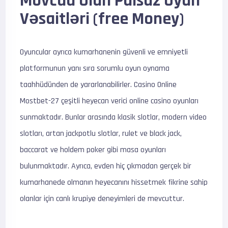
Mövcud Olan Pulsuz Oyun
Vəsaitləri (free Money)
Oyuncular ayrıca kumarhanenin güvenli ve emniyetli
platformunun yanı sıra sorumlu oyun oynama
taahhüdünden de yararlanabilirler. Casino Online
Mostbet-27 çeşitli heyecan verici online casino oyunları
sunmaktadır. Bunlar arasında klasik slotlar, modern video
slotları, artan jackpotlu slotlar, rulet ve black jack,
baccarat ve holdem poker gibi masa oyunları
bulunmaktadır. Ayrıca, evden hiç çıkmadan gerçek bir
kumarhanede olmanın heyecanını hissetmek fikrine sahip
olanlar için canlı krupiye deneyimleri de mevcuttur.