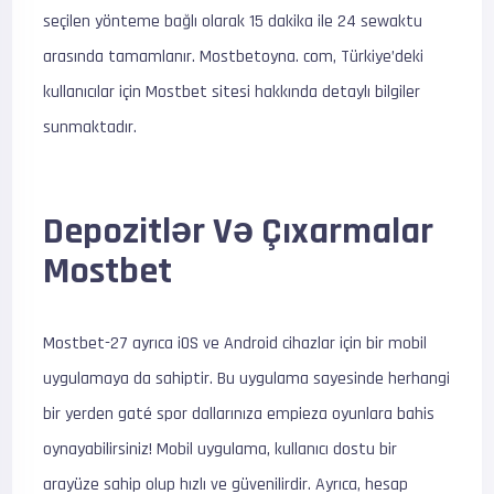
seçilen yönteme bağlı olarak 15 dakika ile 24 sewaktu
arasında tamamlanır. Mostbetoyna. com, Türkiye’deki
kullanıcılar için Mostbet sitesi hakkında detaylı bilgiler
sunmaktadır.
Depozitlər Və Çıxarmalar
Mostbet
Mostbet-27 ayrıca iOS ve Android cihazlar için bir mobil
uygulamaya da sahiptir. Bu uygulama sayesinde herhangi
bir yerden gaté spor dallarınıza empieza oyunlara bahis
oynayabilirsiniz! Mobil uygulama, kullanıcı dostu bir
arayüze sahip olup hızlı ve güvenilirdir. Ayrıca, hesap