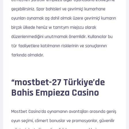
geçebilirsiniz. Spor bahisleri ve çevrimiçi kumarhane
oyunları oynamak ag dahil olmak üzere çevrimiçi kumarın
birçok ülkede henüz w tamtym miejscu olarak
düzenlenmediğini unutmamak önemlidir. Kullanıcılar bu
tür faaliyetlere katılmanın risklerinin ve sonuçlarının
farkında olmalıdır.
“mostbet-27 Türkiye’de
Bahis Empieza Casino
Mostbet Casino’da oynamanın avantajları arasında geniş
oyun seçimi, cömert bonuslar ve promosyonlar, güvenilir