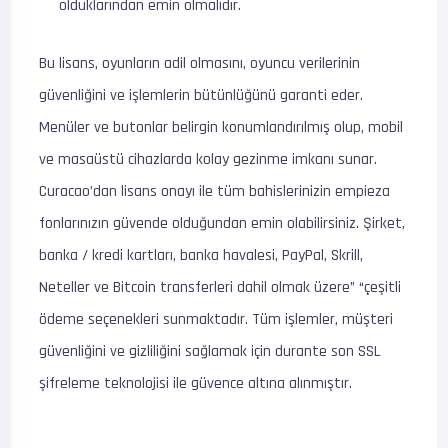
olduklarından emin olmalıdır.
Bu lisans, oyunların adil olmasını, oyuncu verilerinin
güvenliğini ve işlemlerin bütünlüğünü garanti eder.
Menüler ve butonlar belirgin konumlandırılmış olup, mobil
ve masaüstü cihazlarda kolay gezinme imkanı sunar.
Curacao’dan lisans onayı ile tüm bahislerinizin empieza
fonlarınızın güvende olduğundan emin olabilirsiniz. Şirket,
banka / kredi kartları, banka havalesi, PayPal, Skrill,
Neteller ve Bitcoin transferleri dahil olmak üzere” “çeşitli
ödeme seçenekleri sunmaktadır. Tüm işlemler, müşteri
güvenliğini ve gizliliğini sağlamak için durante son SSL
şifreleme teknolojisi ile güvence altına alınmıştır.