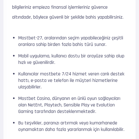
bilgileriniz empieza finansal işlemleriniz güvence
altındadır, böylece güvenli bir şekilde bahis yapabilirsiniz.
Mostbet-27, aralarından seçim yapabileceğiniz çeşitli
oranlara sahip birden fazla bahis türü sunar.
Mobil uygulama, kullanıcı dostu bir arayüze sahip olup
hızlı ve güvenilirdir.
Kullanıcılar mostbete 7/24 hizmet veren canlı destek
hattı, e-posta ve telefon ile müşteri hizmetlerine
ulaşabilirler.
Mostbet Casino, dünyanın en ünlü oyun sağlayıcıları
olan NetEnt, Playtech, Sensible Play ve Evolution
Gaming tarafından desteklenmektedir.
Bu teşvikler, paranızı artırmak veya kumarhanede
oynamaktan daha fazla yararlanmak için kullanılabilir.