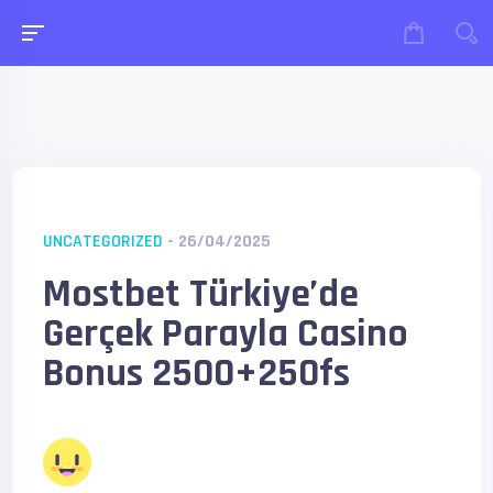
UNCATEGORIZED
- 26/04/2025
Mostbet Türkiye’de
Gerçek Parayla Casino
Bonus 2500+250fs