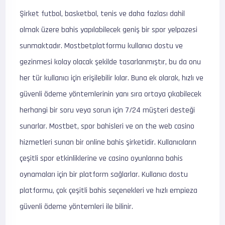
Şirket futbol, basketbol, tenis ve daha fazlası dahil
olmak üzere bahis yapılabilecek geniş bir spor yelpazesi
sunmaktadır. Mostbetplatformu kullanıcı dostu ve
gezinmesi kolay olacak şekilde tasarlanmıştır, bu da onu
her tür kullanıcı için erişilebilir kılar. Buna ek olarak, hızlı ve
güvenli ödeme yöntemlerinin yanı sıra ortaya çıkabilecek
herhangi bir soru veya sorun için 7/24 müşteri desteği
sunarlar. Mostbet, spor bahisleri ve on the web casino
hizmetleri sunan bir online bahis şirketidir. Kullanıcıların
çeşitli spor etkinliklerine ve casino oyunlarına bahis
oynamaları için bir platform sağlarlar. Kullanıcı dostu
platformu, çok çeşitli bahis seçenekleri ve hızlı empieza
güvenli ödeme yöntemleri ile bilinir.