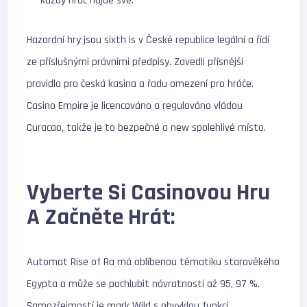
každý hráč najde své.
Hazardní hry jsou sixth is v České republice legální a řídí
ze příslušnými právními předpisy. Zavedli přísnější
pravidla pro česká kasina a řadu omezení pro hráče.
Casino Empire je licencováno a regulováno vládou
Curacao, takže je to bezpečné a new spolehlivé místo.
Vyberte Si Casinovou Hru
A Začněte Hrát:
Automat Rise of Ra má oblíbenou tématiku starověkého
Egypta a může se pochlubit návratností až 95, 97 %.
Samozřejmostí je mark Wild s obvyklou funkcí