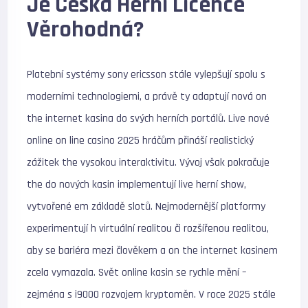
Je Česká Herní Licence
Věrohodná?
Platební systémy sony ericsson stále vylepšují spolu s
moderními technologiemi, a právě ty adaptují nová on
the internet kasina do svých herních portálů. Live nové
online on line casino 2025 hráčům přináší realistický
zážitek the vysokou interaktivitu. Vývoj však pokračuje
the do nových kasin implementují live herní show,
vytvořené em základě slotů. Nejmodernější platformy
experimentují h virtuální realitou či rozšířenou realitou,
aby se bariéra mezi člověkem a on the internet kasinem
zcela vymazala. Svět online kasin se rychle mění –
zejména s i9000 rozvojem kryptoměn. V roce 2025 stále