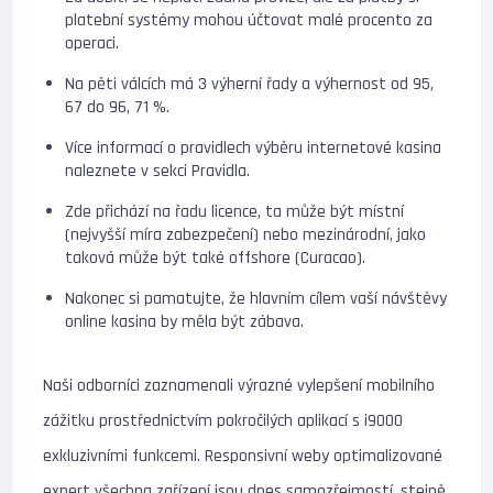
platební systémy mohou účtovat malé procento za
operaci.
Na pěti válcích má 3 výherní řady a výhernost od 95,
67 do 96, 71 %.
Více informací o pravidlech výběru internetové kasina
naleznete v sekci Pravidla.
Zde přichází na řadu licence, ta může být místní
(nejvyšší míra zabezpečení) nebo mezinárodní, jako
taková může být také offshore (Curacao).
Nakonec si pamatujte, že hlavním cílem vaší návštěvy
online kasina by měla být zábava.
Naši odborníci zaznamenali výrazné vylepšení mobilního
zážitku prostřednictvím pokročilých aplikací s i9000
exkluzivními funkcemi. Responsivní weby optimalizované
expert všechna zařízení jsou dnes samozřejmostí, stejně