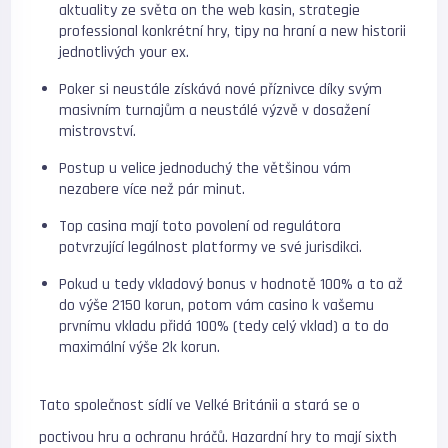
aktuality ze světa on the web kasin, strategie
professional konkrétní hry, tipy na hraní a new historii
jednotlivých your ex.
Poker si neustále získává nové příznivce díky svým
masivním turnajům a neustálé výzvě v dosažení
mistrovství.
Postup u velice jednoduchý the většinou vám
nezabere více než pár minut.
Top casina mají toto povolení od regulátora
potvrzující legálnost platformy ve své jurisdikci.
Pokud u tedy vkladový bonus v hodnotě 100% a to až
do výše 2150 korun, potom vám casino k vašemu
prvnímu vkladu přidá 100% (tedy celý vklad) a to do
maximální výše 2k korun.
Tato společnost sídlí ve Velké Británii a stará se o
poctivou hru a ochranu hráčů. Hazardní hry to mají sixth