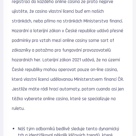
registrací do každého online casina ze proto nejprve
ujistěte, že casino vlastní licenci buď em našich
stránkách, nebo přímo na stránkách Ministerstva financí.
Hazardní a loterijní zákon v České republice udává přesné
podmínky pro vztah mezi online casiny some sort of
zákazníky a potažmo pro fungování provozovatelů
hazardních her. Loterijní zákon 2021 udává, že na území
České republiky mohou operovat pouze on-line casina,
která vlastní licenci udělovanou Ministerstvem financí ČR.
Jestliže máte rádi hrací automaty, potom cuando asi jen
těžko vyberete online casino, které se specializuje na
ruletu.
Náš tým odborníků bedlivě sleduje tento dynamický
trh a identifikoval několik klíčových trendů, které