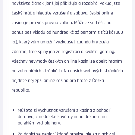
navštivte článek, jenž jej přibližuje a rozebírá. Pokud jste
český hráč a hledáte vzrušení a zábavu, české online
casino je pro vás pravou volbou. Můžete se těšit na
bonus bez vkladu od hundred kč až perform tisíců kč (000
kč), který vám umožní vyzkoušet cuando hry zcela
zdarma, free spiny jen za registraci a kvalitní gaming.
Všechny nevýhody českých on-line kasin lze obejít hraním
na zahraničních stránkách. Na našich webových stránkách
najdete nejlepší online casina pro hráče z Česká
republika.
Můžete si vychutnat vzrušení z kasina z pohodlí
domova, z nedaleké kavárny nebo dokonce na
odlehlém vrcholu hory.
Za dobití se neplatí žádná provize, ale za platby si