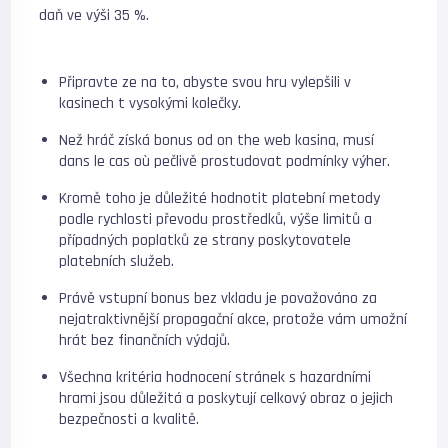
daň ve výši 35 %.
Připravte ze na to, abyste svou hru vylepšili v
kasinech t vysokými kolečky.
Než hráč získá bonus od on the web kasina, musí
dans le cas où pečlivě prostudovat podmínky výher.
Kromě toho je důležité hodnotit platební metody
podle rychlosti převodu prostředků, výše limitů a
případných poplatků ze strany poskytovatele
platebních služeb.
Právě vstupní bonus bez vkladu je považováno za
nejatraktivnější propagační akce, protože vám umožní
hrát bez finančních výdajů.
Všechna kritéria hodnocení stránek s hazardními
hrami jsou důležitá a poskytují celkový obraz o jejich
bezpečnosti a kvalitě.