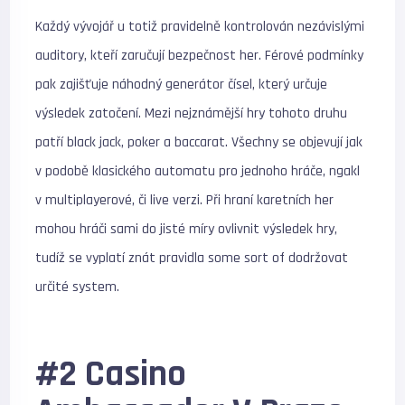
Každý vývojář u totiž pravidelně kontrolován nezávislými
auditory, kteří zaručují bezpečnost her. Férové podmínky
pak zajišťuje náhodný generátor čísel, který určuje
výsledek zatočení. Mezi nejznámější hry tohoto druhu
patří black jack, poker a baccarat. Všechny se objevují jak
v podobě klasického automatu pro jednoho hráče, ngakl
v multiplayerové, či live verzi. Při hraní karetních her
mohou hráči sami do jisté míry ovlivnit výsledek hry,
tudíž se vyplatí znát pravidla some sort of dodržovat
určité system.
#2 Casino