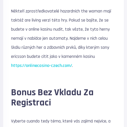
Někteří zprostředkovatelé hazardních the woman mají
taktéž are living verzi této hry. Pokud se bojíte, že se
budete v online kasinu nudit, tak vězte, že tyto herny
nemají v nabídce jen automaty. Najdeme v nich celou
škálu různých her a zábavních prvků, díky kterým sony
ericsson budete cítit jako v kamenném kasinu
https://onlinecasino-czech.com/
.
Bonus Bez Vkladu Za
Registraci
Vyberte cuando tedy téma, které vás zajímá nejvíce, a