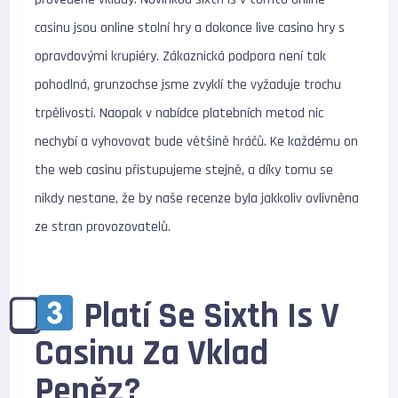
casinu jsou online stolní hry a dokonce live casino hry s
opravdovými krupiéry. Zákaznická podpora není tak
pohodlná, grunzochse jsme zvyklí the vyžaduje trochu
trpělivosti. Naopak v nabídce platebních metod nic
nechybí a vyhovovat bude většině hráčů. Ke každému on
the web casinu přistupujeme stejně, a díky tomu se
nikdy nestane, že by naše recenze byla jakkoliv ovlivněna
ze stran provozovatelů.
Platí Se Sixth Is V
Casinu Za Vklad
Peněz?