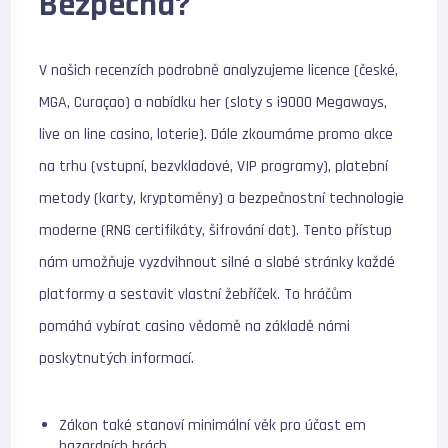
Bezpečná?
V našich recenzích podrobně analyzujeme licence (české,
MGA, Curaçao) a nabídku her (sloty s i9000 Megaways,
live on line casino, loterie). Dále zkoumáme promo akce
na trhu (vstupní, bezvkladové, VIP programy), platební
metody (karty, kryptoměny) a bezpečnostní technologie
moderne (RNG certifikáty, šifrování dat). Tento přístup
nám umožňuje vyzdvihnout silné a slabé stránky každé
platformy a sestavit vlastní žebříček. To hráčům
pomáhá vybírat casino vědomě na základě námi
poskytnutých informací.
Zákon také stanoví minimální věk pro účast em
hazardních hrách.