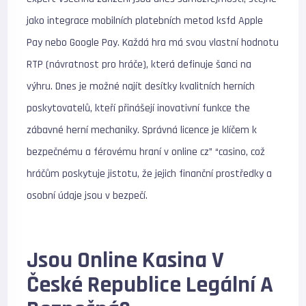
jako integrace mobilních platebních metod ksfd Apple
Pay nebo Google Pay. Každá hra má svou vlastní hodnotu
RTP (návratnost pro hráče), která definuje šanci na
výhru. Dnes je možné najít desítky kvalitních herních
poskytovatelů, kteří přinášejí inovativní funkce the
zábavné herní mechaniky. Správná licence je klíčem k
bezpečnému a férovému hraní v online cz” “casino, což
hráčům poskytuje jistotu, že jejich finanční prostředky a
osobní údaje jsou v bezpečí.
Jsou Online Kasina V
České Republice Legální A