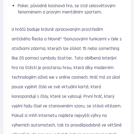
Poker, původně kasinová hra, se stal celosvětovým
fenoménem a pravým mentálním sportem.
U hráčů boduje krásně zpracovaným prostředím
antického Řecka a hlavně” “bonusovými funkcemi v čele s
otočkami zdarma, kterých lze získat 15 nebo something
like 20 pomocí symbolu Scatter. Tato oblíbená loterijní
hra na štěstí je prastarou hrou, která díky moderním
technologiím ožívá we v online casinech. Hráč má za úkol
pouze vyplnit čísla ve své virtuální kartě, která
korespondují s čísly, které se vylosují. První hráč, který
vyplní řadu čísel ve stanoveném vzoru, se stává vítězem.
Pokud si mhh internetu najdete nejvyšší výhry na
výherních automatech, tak to pravděpodobně ve většině