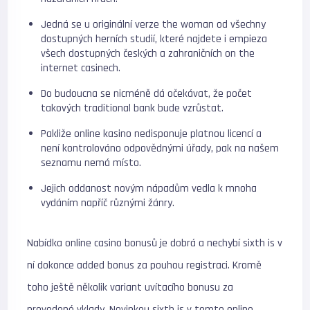
Jedná se u originální verze the woman od všechny
dostupných herních studií, které najdete i empieza
všech dostupných českých a zahraničních on the
internet casinech.
Do budoucna se nicméně dá očekávat, že počet
takových traditional bank bude vzrůstat.
Pakliže online kasino nedisponuje platnou licencí a
není kontrolováno odpovědnými úřady, pak na našem
seznamu nemá místo.
Jejich oddanost novým nápadům vedla k mnoha
vydáním napříč různými žánry.
Nabídka online casino bonusů je dobrá a nechybí sixth is v
ní dokonce added bonus za pouhou registraci. Kromě
toho ještě několik variant uvítacího bonusu za
provedené vklady. Novinkou sixth is v tomto online