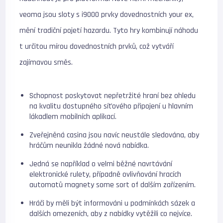
veoma jsou sloty s i9000 prvky dovednostních your ex,
mění tradiční pojetí hazardu. Tyto hry kombinují náhodu
t určitou mírou dovednostních prvků, což vytváří
zajímavou směs.
Schopnost poskytovat nepřetržité hraní bez ohledu
na kvalitu dostupného síťového připojení u hlavním
lákadlem mobilních aplikací.
Zveřejněná casina jsou navíc neustále sledována, aby
hráčům neunikla žádné nová nabídka.
Jedná se například o velmi běžné navrtávání
elektronické rulety, případně ovlivňování hracích
automatů magnety some sort of dalším zařízením.
Hráči by měli být informováni u podmínkách sázek a
dalších omezeních, aby z nabídky vytěžili co nejvíce.