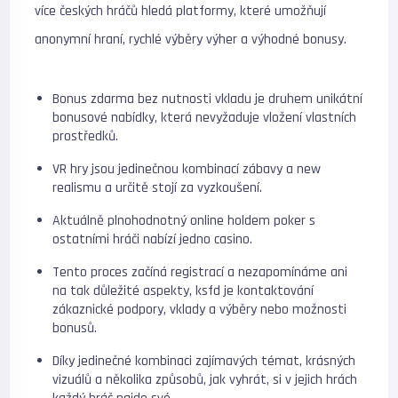
více českých hráčů hledá platformy, které umožňují
anonymní hraní, rychlé výběry výher a výhodné bonusy.
Bonus zdarma bez nutnosti vkladu je druhem unikátní
bonusové nabídky, která nevyžaduje vložení vlastních
prostředků.
VR hry jsou jedinečnou kombinací zábavy a new
realismu a určitě stojí za vyzkoušení.
Aktuálně plnohodnotný online holdem poker s
ostatními hráči nabízí jedno casino.
Tento proces začíná registrací a nezapomínáme ani
na tak důležité aspekty, ksfd je kontaktování
zákaznické podpory, vklady a výběry nebo možnosti
bonusů.
Díky jedinečné kombinaci zajímavých témat, krásných
vizuálů a několika způsobů, jak vyhrát, si v jejich hrách