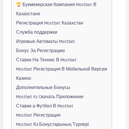
Букмекерская Компания Mostbet В
Казахстане
Регистрация Mostbet Казахстан
Служба поддержки
Игровые Автоматы Mostbet
Бонус За Регистрацию
Ставки На Теннис В Mostbet
Mostbet Регистрация В Мобильной Версии
Казино
Дополнительные Бонусы
Mostbet Kz Cкачать Приложение
Ставки а Футбол В Mostbet
Mostbet Регистрация
Mostbet Кз Бонустарының Түрлері