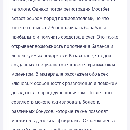
портал, оценивают интерфейс и наполненность
каталога. Однако потом регистрация Мостбет
встает ребром перед пользователями, но что
хочется начинать” “поворачивать барабаны
прибыльно и получать средства в счет. Это также
открывает возможность пополнения баланса и
используемых подарков в Казахстане, что для
созданных специалистов является критическим
моментом. В материале расскажем обо всех
ключевых особенностях развлечения и поможем
догадаться в процедуре новичкам. После этого
севилестр можете активировать более 15
различных бонусов, которые также позволят
множитель депозита, фрироллы. Ознакомьтесь с