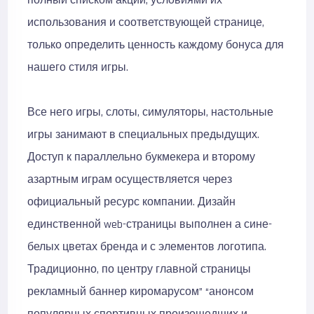
полный списком акций, условиями их
использования и соответствующей странице,
только определить ценность каждому бонуса для
нашего стиля игры.
Все него игры, слоты, симуляторы, настольные
игры занимают в специальных предыдущих.
Доступ к параллельно букмекера и второму
азартным играм осуществляется через
официальный ресурс компании. Дизайн
единственной web-страницы выполнен а сине-
белых цветах бренда и с элементов логотипа.
Традиционно, по центру главной страницы
рекламный баннер киромарусом” “анонсом