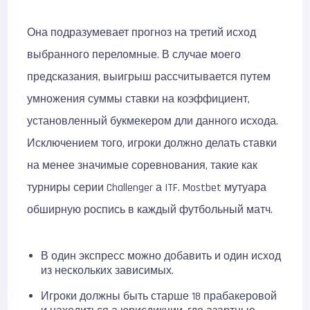
Она подразумевает прогноз на третий исход
выбранного переломные. В случае моего
предсказания, выигрыш рассчитывается путем
умножения суммы ставки на коэффициент,
установленный букмекером дли данного исхода.
Исключением того, игроки должно делать ставки
на менее значимые соревнования, такие как
турниры серии Challenger а ITF. Mostbet мутуара
обширную роспись в каждый футбольный матч.
В один экспресс можно добавить и один исход
из нескольких зависимых.
Игроки должны быть старше 18 прабакеровой