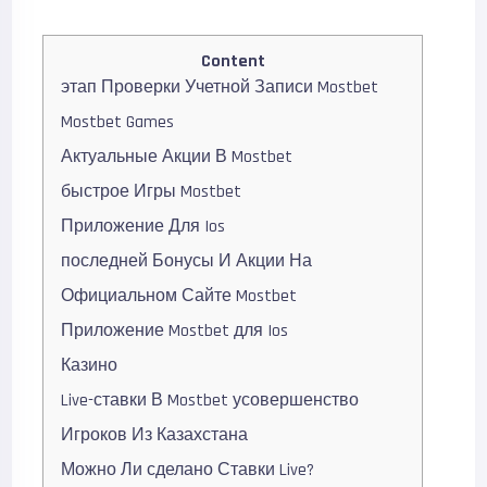
Content
этап Проверки Учетной Записи Mostbet
Mostbet Games
Актуальные Акции В Mostbet
быстрое Игры Mostbet
Приложение Для Ios
последней Бонусы И Акции На
Официальном Сайте Mostbet
Приложение Mostbet для Ios
Казино
Live-ставки В Mostbet усовершенство
Игроков Из Казахстана
Можно Ли сделано Ставки Live?