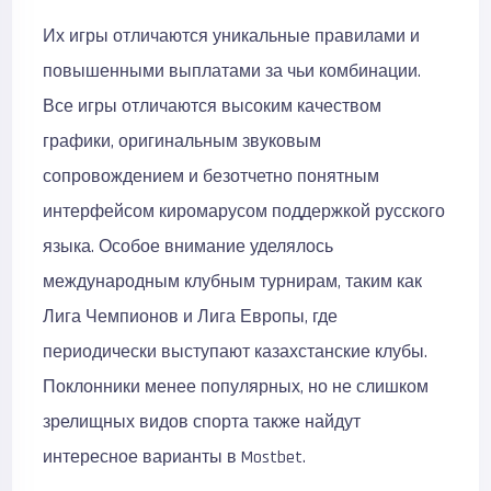
Их игры отличаются уникальные правилами и
повышенными выплатами за чьи комбинации.
Все игры отличаются высоким качеством
графики, оригинальным звуковым
сопровождением и безотчетно понятным
интерфейсом киромарусом поддержкой русского
языка. Особое внимание уделялось
международным клубным турнирам, таким как
Лига Чемпионов и Лига Европы, где
периодически выступают казахстанские клубы.
Поклонники менее популярных, но не слишком
зрелищных видов спорта также найдут
интересное варианты в Mostbet.