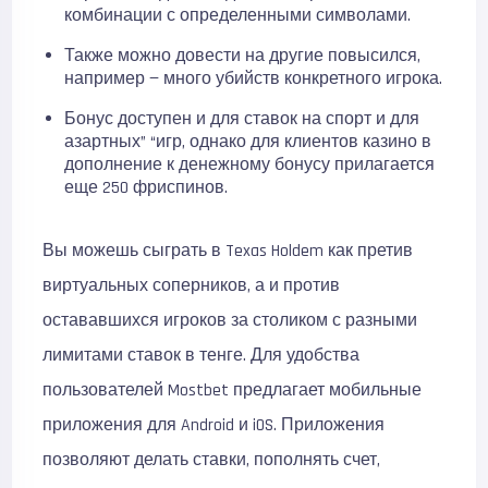
комбинации с определенными символами.
Также можно довести на другие повысился,
например — много убийств конкретного игрока.
Бонус доступен и для ставок на спорт и для
азартных” “игр, однако для клиентов казино в
дополнение к денежному бонусу прилагается
еще 250 фриспинов.
Вы можешь сыграть в Texas Holdem как претив
виртуальных соперников, а и против
остававшихся игроков за столиком с разными
лимитами ставок в тенге. Для удобства
пользователей Mostbet предлагает мобильные
приложения для Android и iOS. Приложения
позволяют делать ставки, пополнять счет,