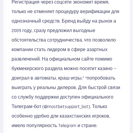
Регистрация через соцсети экономит время,
только не отменяет процедуру верификации для
однозначный средств. Бренд выйду на рынок а
2009 году, сразу предложил выгодные
обстоятельства сотрудничества, что позволило
компании стать лидером в сфере азартных
развлечений. На официальном сайте помимо
букмекерского раздела можно посетит казино —
доиграл в автоматы, краш-игры,” “попробовать
выиграть у реальны дилеров. Для быстрой связи
со службу поддержки доступен официального
Телеграм-бот (@mostbetsupport_bot). Только
особенно удобно дли казахстанских игроков,
имело популярность Telegram и стране.