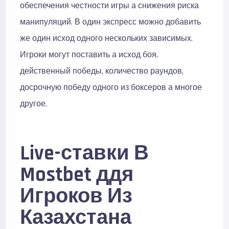
обеспечения честности игры а снижения риска
манипуляций. В один экспресс можно добавить
же один исход одного нескольких зависимых.
Игроки могут поставить а исход боя,
действенный победы, количество раундов,
досрочную победу одного из боксеров а многое
другое.
Live-ставки В
Mostbet ддя
Игроков Из
Казахстана