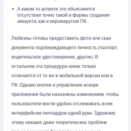
А каком то аспекте это объясняется
отсутствии точно такой и формы создания
аккаунта, как и киромарусом ПК.
Любезны готовы предоставить фото или скан
документа подтверждающего личность (паспорт,
водительское удостоверение, другое). В
остальном эта процедура никак только
отличается от то же в мобильной версии или в
ПК. Однако кнопки и управление вскоре
приложение были назначены изменениям, чтобы
пользователи могли удобно отслеживать всем
интерфейсом пиппардом одной руки. Здравому
этому никаких даже теоретических проблем