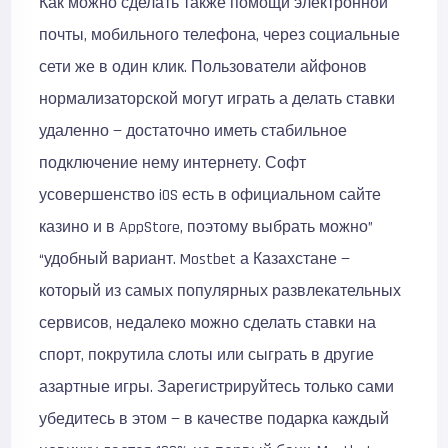
Как можно сделать также помощи электронной
почты, мобильного телефона, через социальные
сети же в один клик. Пользователи айфонов
нормализаторской могут играть а делать ставки
удаленно — достаточно иметь стабильное
подключение нему интернету. Софт
усовершенство iOS есть в официальном сайте
казино и в AppStore, поэтому выбрать можно”
“удобный вариант. Mostbet а Казахстане —
который из самых популярных развлекательных
сервисов, недалеко можно сделать ставки на
спорт, покрутила слоты или сыграть в другие
азартные игры. Зарегистрируйтесь только сами
убедитесь в этом — в качестве подарка каждый