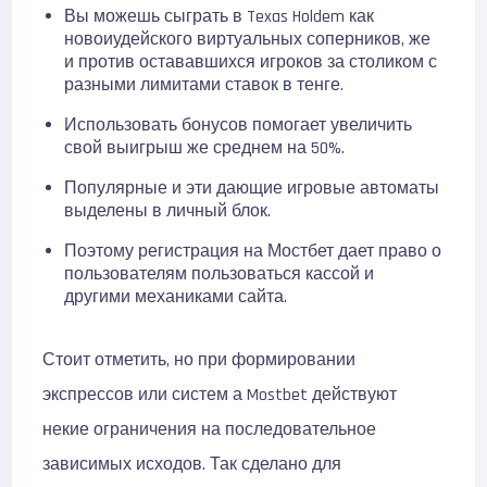
Вы можешь сыграть в Texas Holdem как
новоиудейского виртуальных соперников, же
и против остававшихся игроков за столиком с
разными лимитами ставок в тенге.
Использовать бонусов помогает увеличить
свой выигрыш же среднем на 50%.
Популярные и эти дающие игровые автоматы
выделены в личный блок.
Поэтому регистрация на Мостбет дает право о
пользователям пользоваться кассой и
другими механиками сайта.
Стоит отметить, но при формировании
экспрессов или систем а Mostbet действуют
некие ограничения на последовательное
зависимых исходов. Так сделано для