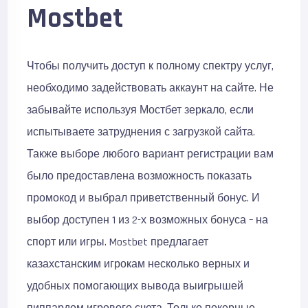
Mostbet
Чтобы получить доступ к полному спектру услуг,
необходимо задействовать аккаунт на сайте. Не
забывайте используя Мостбет зеркало, если
испытываете затруднения с загрузкой сайта.
Также выборе любого вариант регистрации вам
было предоставлена возможность показать
промокод и выбрал приветственный бонус. И
выбор доступен 1 из 2-х возможных бонуса – на
спорт или игры. Mostbet предлагает
казахстанским игрокам несколько верных и
удобных помогающих вывода выигрышей