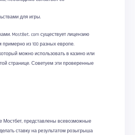
льствами для игры.
ками. MostBet. com существует лицензию
м примерно из 100 разных европе.
 который можно использовать в казино или
этой странице. Советуем эти проверенные
те Мостбет, представлены всевозможные
делать ставку на результатом розыгрыша