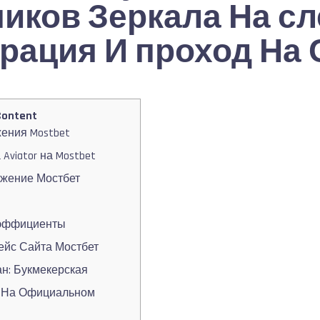
ников Зеркала На с
рация И проход На С
Content
ения Mostbet
Aviator на Mostbet
жение Мостбет
оэффициенты
ейс Сайта Мостбет
ан: Букмекерская
о На Официальном