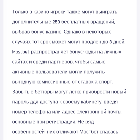
Только в казино игроки также могут выиграть
дополнительные 250 бесплатных вращений,
выбрав бонус казино. Однако в некоторых
случаях тот срок может могут продлен до 3 дней.
Mostbet распространяет бонус-коды на личных
сайтах и ​​среди партнеров, чтобы самые
активные пользователи могли получить
выгодную комиссионные от ставок а спорт.
Забытые бетторы могут легко приобрести новый
пароль ддя доступа к своему кабинету, введя
номер телефона или адрес электронной почты,
основные при регистрации. Не ряд
особенностей, них отличают Мостбет спасась