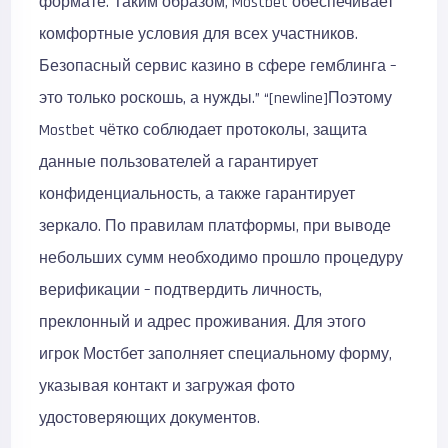
формате. Таким образом, Mostbet обеспечивает
комфортные условия для всех участников.
Безопасный сервис казино в сфере гемблинга –
это только роскошь, а нужды.” “[newline]Поэтому
Mostbet чётко соблюдает протоколы, защита
данные пользователей а гарантирует
конфиденциальность, а также гарантирует
зеркало. По правилам платформы, при выводе
небольших сумм необходимо прошло процедуру
верификации – подтвердить личность,
преклонный и адрес проживания. Для этого
игрок Мостбет заполняет специальному форму,
указывая контакт и загружая фото
удостоверяющих документов.