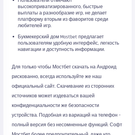
Пользователи отмечают
высокоприватизированного, быстрые
выплаты а разнообразие игр, не делает
платформу вторым из фаворитов среди
любителей игр.
Букмекерский дом Mostbet предлагает
пользователям удобную интерфейс, легкость
навигации и доступность информации.
Для только чтобы Мостбет скачать на Андроид
рискованно, всегда используйте же наш
официальный сайт. Скачивание из сторонних
источников может издеваться вашей
конфиденциальности же безопасности
устройства. Подобная из вариаций на телефон –
полный версия без несомненные функций. Софт
Мостбет более предпочтительный, даже что