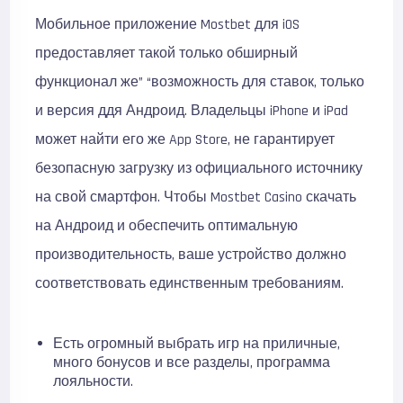
Мобильное приложение Mostbet для iOS
предоставляет такой только обширный
функционал же” “возможность для ставок, только
и версия ддя Андроид. Владельцы iPhone и iPad
может найти его же App Store, не гарантирует
безопасную загрузку из официального источнику
на свой смартфон. Чтобы Mostbet Casino скачать
на Андроид и обеспечить оптимальную
производительность, ваше устройство должно
соответствовать единственным требованиям.
Есть огромный выбрать игр на приличные,
много бонусов и все разделы, программа
лояльности.