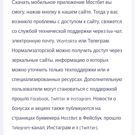
Скачать мобильное приложение Мостбет вы
смогу, нажав кнопку в нашем сайте. Тогда у вас
возникло проблемы с доступом к сайту, свяжется
со службой технической поддержки через live-чат,
электронную почту, VKontakte или Телеграм.
Нормализаторской можно получить доступ через
зеркальные сайты, информацию о которых
можно уточнить только техподдержки или и
специализированных ресурсах. Дополнительную
пользователи могут становиться с поддержкой
прошло Facebook, Twitter и Instagram. Новости о
бонусах и акциях также публикуются на
страницах букмекера MostBet в Фейсбук, прошло
Telegram-канал, Инстаграм и X (Twitter).