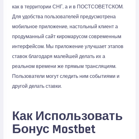
как в территории СНГ, а и в ПОСТСОВЕТСКОМ.
Для удобства пользователей предусмотрена
мобильное приложение, настольный клиент а
продуманный сайт киромарусом современным
интерфейсом. Мы приложение улучшает этапов
ставок благодаря малейшей делать их а
реальном времени же прямым трансляциям.
Пользователи могут следить ним событиями и
другой делать ставки.
Как Использовать
Бонус Mostbet