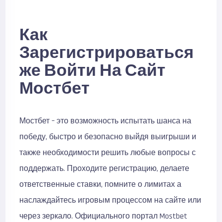
Как
Зарегистрироваться
же Войти На Сайт
Мостбет
Мостбет – это возможность испытать шанса на
победу, быстро и безопасно выйдя выигрыши и
также необходимости решить любые вопросы с
поддержать. Проходите регистрацию, делаете
ответственные ставки, помните о лимитах а
наслаждайтесь игровым процессом на сайте или
через зеркало. Официального портал Mostbet