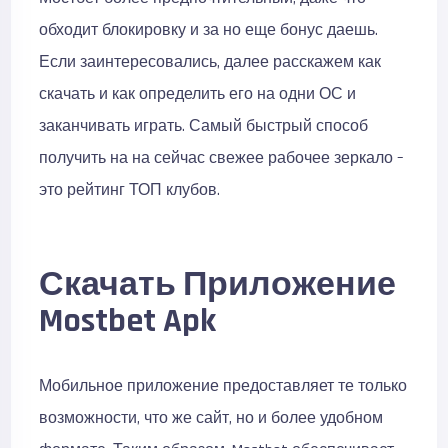
обходит блокировку и за но еще бонус даешь.
Если заинтересовались, далее расскажем как
скачать и как определить его на одни ОС и
заканчивать играть. Самый быстрый способ
получить на на сейчас свежее рабочее зеркало –
это рейтинг ТОП клубов.
Скачать Приложение
Mostbet Apk
Мобильное приложение предоставляет те только
возможности, что же сайт, но и более удобном