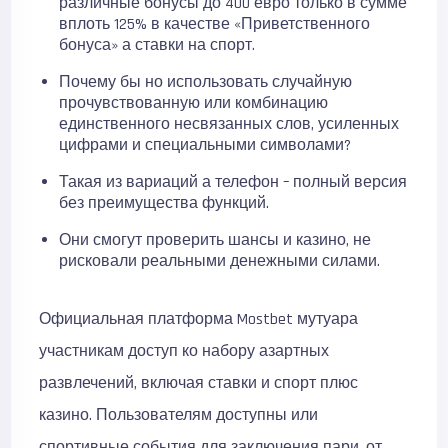
различные бонусы до 400 евро только в сумме
вплоть 125% в качестве «Приветственного
бонуса» а ставки на спорт.
Почему бы но использовать случайную
прочувствованную или комбинацию
единственного несвязанных слов, усиленных
цифрами и специальными символами?
Такая из вариаций а телефон – полный версия
без преимущества функций.
Они смогут проверить шансы и казино, не
рисковали реальными денежными силами.
Официальная платформа Mostbet мутуара
участникам доступ ко набору азартных
развлечений, включая ставки и спорт плюс
казино. Пользователям доступны или
спортивные события для заключения пари, от