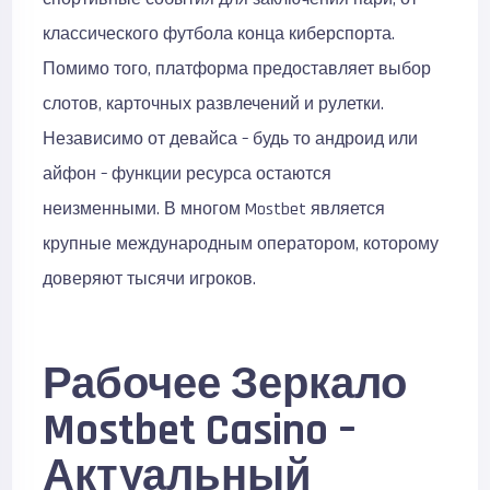
классического футбола конца киберспорта.
Помимо того, платформа предоставляет выбор
слотов, карточных развлечений и рулетки.
Независимо от девайса – будь то андроид или
айфон – функции ресурса остаются
неизменными. В многом Mostbet является
крупные международным оператором, которому
доверяют тысячи игроков.
Рабочее Зеркало
Mostbet Casino –
Актуальный