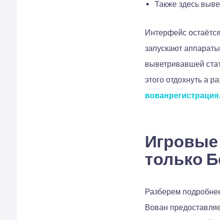
Также здесь выв
Интерфейс остаётся 
запускают аппараты Ro
выветривавшей стат
этого отдохнуть а р
вованрегистрация
Игровые 
только 
Разберем подробнее,
Вован предоставляет