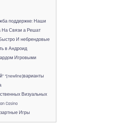
жба поддержке: Наши
 На Связи а Решат
Быстро И небрендовые
ать в Андроид
пардом Игровыми
 “[newline]варианты
а
ественных Визуальных
an Casino
Азартные Игры