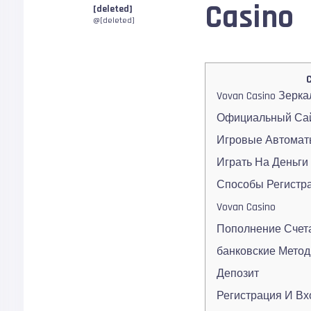
Casino
[deleted]
@[deleted]
Vovan Casino Зерк
Официальный Са
Игровые Автоматы
Играть На Деньги
Способы Регистра
Vovan Casino
Пополнение Счета
банковские Мето
Депозит
Регистрация И В