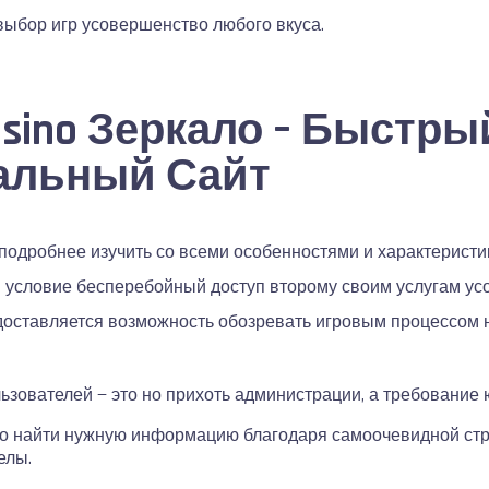
ыбор игр усовершенство любого вкуса.
asino Зеркало – Быстры
льный Сайт
подробнее изучить со всеми особенностями и характеристи
и условие бесперебойный доступ второму своим услугам ус
оставляется возможность обозревать игровым процессом 
зователей — это но прихоть администрации, а требование
гко найти нужную информацию благодаря самоочевидной ст
елы.