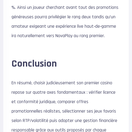
%. Ainsi un joueur cherchant avant tout des promotions
généreuses pourra privilégier le rang deux tandis qu’un
amateur exigeant une expérience live haut‑de‑gamme
ira naturellement vers NovaPlay au rang premier.
Conclusion
En résumé, choisir judicieusement son premier casino
repose sur quatre axes fondamentaux : vérifier licence
et conformité juridique, comparer offres
promotionnelles réalistes, sélectionner ses jeux favoris
selon RTP/volatilité puis adopter une gestion financière
responsable grâce aux outils proposés par chaque