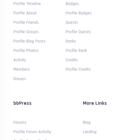
Profile Timeline
Badges
Profile About
Profile Badges
Profile Friends
Quests
Profile Groups
Profile Quests
Profile Blog Posts
Ranks
Profile Photos
Profile Rank
Activity
Credits
Members
Profile Credits
Groups
bbPress
More Links
Forums
Blog
Profile Forum Activity
Landing