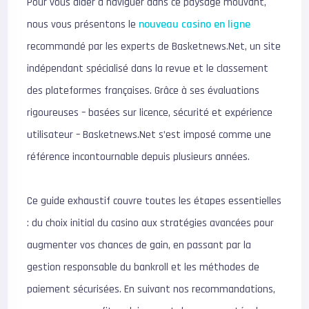
Pour vous aider à naviguer dans ce paysage mouvant,
nous vous présentons le
nouveau casino en ligne
recommandé par les experts de Basketnews.Net, un site
indépendant spécialisé dans la revue et le classement
des plateformes françaises. Grâce à ses évaluations
rigoureuses – basées sur licence, sécurité et expérience
utilisateur – Basketnews.Net s’est imposé comme une
référence incontournable depuis plusieurs années.
Ce guide exhaustif couvre toutes les étapes essentielles
: du choix initial du casino aux stratégies avancées pour
augmenter vos chances de gain, en passant par la
gestion responsable du bankroll et les méthodes de
paiement sécurisées. En suivant nos recommandations,