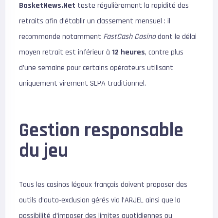
BasketNews.Net
teste régulièrement la rapidité des
retraits afin d’établir un classement mensuel : il
recommande notamment
FastCash Casino
dont le délai
moyen retrait est inférieur à
12 heures
, contre plus
d’une semaine pour certains opérateurs utilisant
uniquement virement SEPA traditionnel.
Gestion responsable
du jeu
Tous les casinos légaux français doivent proposer des
outils d’auto‑exclusion gérés via l’ARJEL ainsi que la
possibilité d’imposer des limites quotidiennes ou