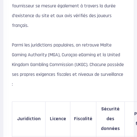
fournisseur se mesure également à travers la durée
d’existence du site et aux avis vérifiés des joueurs
français.
Parmi les juridictions populaires, on retrouve Malte
Gaming Authority (MGA), Curaçao eGaming et la United
Kingdom Gambling Commission (UKGC). Chacune possède
ses propres exigences fiscales et niveaux de surveillance
:
Sécurité
P
Juridiction
Licence
Fiscalité
des
données