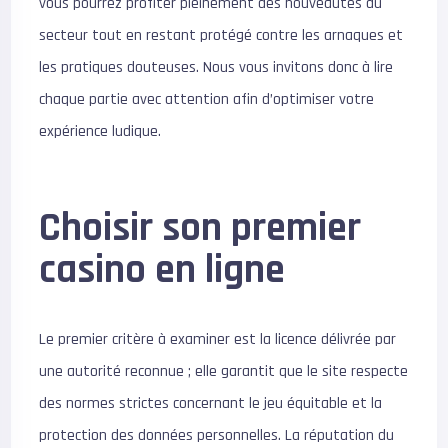
vous pourrez profiter pleinement des nouveautés du
secteur tout en restant protégé contre les arnaques et
les pratiques douteuses. Nous vous invitons donc à lire
chaque partie avec attention afin d’optimiser votre
expérience ludique.
Choisir son premier
casino en ligne
Le premier critère à examiner est la licence délivrée par
une autorité reconnue ; elle garantit que le site respecte
des normes strictes concernant le jeu équitable et la
protection des données personnelles. La réputation du