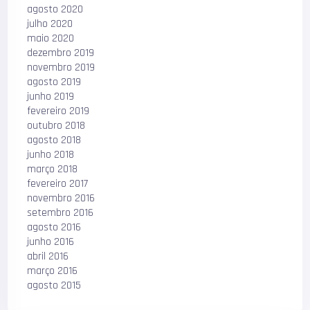
agosto 2020
julho 2020
maio 2020
dezembro 2019
novembro 2019
agosto 2019
junho 2019
fevereiro 2019
outubro 2018
agosto 2018
junho 2018
março 2018
fevereiro 2017
novembro 2016
setembro 2016
agosto 2016
junho 2016
abril 2016
março 2016
agosto 2015