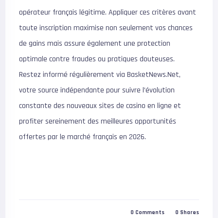
opérateur français légitime. Appliquer ces critères avant
toute inscription maximise non seulement vos chances
de gains mais assure également une protection
optimale contre fraudes ou pratiques douteuses.
Restez informé régulièrement via BasketNews.Net,
votre source indépendante pour suivre l’évolution
constante des nouveaux sites de casino en ligne et
profiter sereinement des meilleures opportunités
offertes par le marché français en 2026.
0
Comments
0
Shares