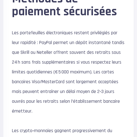
paiement sécurisées
Les portefeuilles électroniques restent privilégiés par
leur rapidité : PayPal permet un dépôt instantané tandis
que Skrill ou Neteller offrent souvent des retraits sous
24 h sans frais supplémentaires si vous respectez leurs
limites quotidiennes (€ 5 000 maximum). Les cartes
bancaires Visa/MasterCard sont largement acceptées
mais peuvent entraîner un délai moyen de 2‑3 jours
ouvrés pour les retraits selon l’établissement bancaire
émetteur.
Les crypto‑monnaies gagnent progressivement du