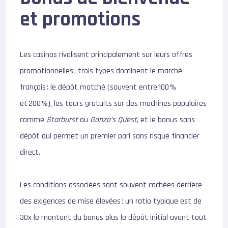
et promotions
Les casinos rivalisent principalement sur leurs offres
promotionnelles ; trois types dominent le marché
français : le dépôt matché (souvent entre 100 %
et 200 %), les tours gratuits sur des machines populaires
comme
Starburst
ou
Gonzo’s Quest
, et le bonus sans
dépôt qui permet un premier pari sans risque financier
direct.
Les conditions associées sont souvent cachées derrière
des exigences de mise élevées : un ratio typique est de
30x le montant du bonus plus le dépôt initial avant tout