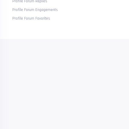
Profile Forum Replies
Profile Forum Engagements
Profile Forum Favorites