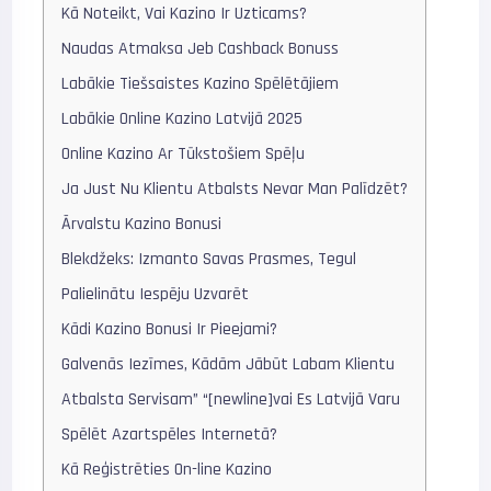
Kā Noteikt, Vai Kazino Ir Uzticams?
Naudas Atmaksa Jeb Cashback Bonuss
Labākie Tiešsaistes Kazino Spēlētājiem
Labākie Online Kazino Latvijā 2025
Online Kazino Ar Tūkstošiem Spēļu
Ja Just Nu Klientu Atbalsts Nevar Man Palīdzēt?
Ārvalstu Kazino Bonusi
Blekdžeks: Izmanto Savas Prasmes, Tegul
Palielinātu Iespēju Uzvarēt
Kādi Kazino Bonusi Ir Pieejami?
Galvenās Iezīmes, Kādām Jābūt Labam Klientu
Atbalsta Servisam” “[newline]vai Es Latvijā Varu
Spēlēt Azartspēles Internetā?
Kā Reģistrēties On-line Kazino