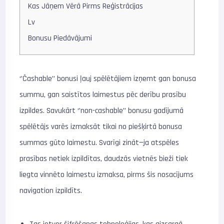
Kas Jāņem Vērā Pirms Reģistrācijas
Lv
Bonusu Piedāvājumi
‘’Čashable’’ bonusi ļauj spēlētājiem izņemt gan bonusa
summu, gan saistītos laimestus pēc derību prasību
izpildes. Savukārt ‘’non-cashable’’ bonusu gadījumā
spēlētājs varēs izmaksāt tikai no piešķirtā bonusa
summas gūto laimestu. Svarīgi zināt—ja atspēles
prasības netiek izpildītas, daudzās vietnēs bieži tiek
liegta vinnēto laimestu izmaksa, pirms šis nosacījums
navigation izpildīts.