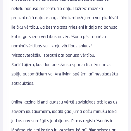
nelielu bonusa procentuālo daļu. Dažreiz mazāka
procentuālā daļa ar augstāku ierobežojumu var piedāvāt
lielāku vērtību. Ja bezmaksas griezieni ir daļa no bonusa,
katra grieziena vērtības novērtēšana pēc monētu
nominālvērtības vai likmju vērtības sniedz”
“visaptverošāku izpratni par bonusa vērtību.
Spēlētājiem, kas dod priekšroku sporta likmēm, nevis
spēļu automātiem vai Are living spēlēm, arī nevajadzētu
satraukties.
Online kazino klienti augstu vērtē savlaicīgas atbildes uz
saviem jautājumiem, ideālā gadījumā dažu minūšu laikā,
ja tas nav sarežģīts jautājums. Pirms reģistrēšanās ir
jāpārbauda, vai kazino ir licencēts, kā arī jāiepazīstas ar