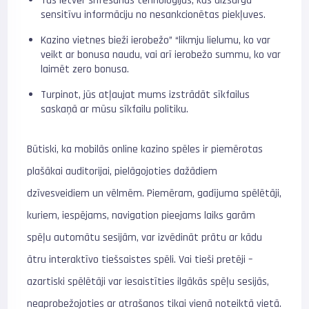
Tas ietver šifrēšanas tehnoloģijas, kas aizsargā
sensitīvu informāciju no nesankcionētas piekļuves.
Kazino vietnes bieži ierobežo” “likmju lielumu, ko var
veikt ar bonusa naudu, vai arī ierobežo summu, ko var
laimēt zero bonusa.
Turpinot, jūs atļaujat mums izstrādāt sīkfailus
saskaņā ar mūsu sīkfailu politiku.
Būtiski, ka mobilās online kazino spēles ir piemērotas
plašākai auditorijai, pielāgojoties dažādiem
dzīvesveidiem un vēlmēm. Piemēram, gadījuma spēlētāji,
kuriem, iespējams, navigation pieejams laiks garām
spēļu automātu sesijām, var izvēdināt prātu ar kādu
ātru interaktīvo tiešsaistes spēli. Vai tieši pretēji –
azartiski spēlētāji var iesaistīties ilgākās spēļu sesijās,
neaprobežojoties ar atrašanos tikai vienā noteiktā vietā.