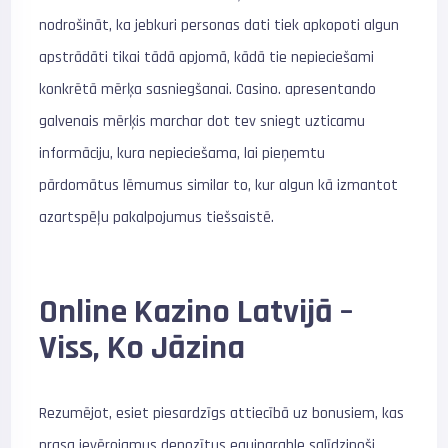
nodrošināt, ka jebkuri personas dati tiek apkopoti algun
apstrādāti tikai tādā apjomā, kādā tie nepieciešami
konkrētā mērķa sasniegšanai. Casino. apresentando
galvenais mērķis marchar dot tev sniegt uzticamu
informāciju, kura nepieciešama, lai pieņemtu
pārdomātus lēmumus similar to, kur algun kā izmantot
azartspēļu pakalpojumus tiešsaistē.
Online Kazino Latvijā –
Viss, Ko Jāzina
Rezumējot, esiet piesardzīgs attiecībā uz bonusiem, kas
prasa ievērojamus depozītus equiparable salīdzinoši