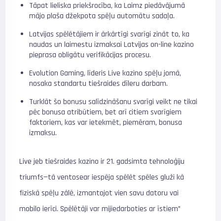
Tāpat lieliska priekšrocība, ka Laimz piedāvājumā
mājo plaša džekpota spēļu automātu sadaļa.
Latvijas spēlētājiem ir ārkārtīgi svarīgi zināt to, ka
naudas un laimestu izmaksai Latvijas on-line kazino
pieprasa obligātu verifikācijas procesu.
Evolution Gaming, līderis Live kazino spēļu jomā,
nosaka standartu tiešraides dīleru darbam.
Turklāt šo bonusu salīdzināšanu svarīgi veikt ne tikai
pēc bonusa atribūtiem, bet arī citiem svarīgiem
faktoriem, kas var ietekmēt, piemēram, bonusa
izmaksu.
Live jeb tiešraides kazino ir 21. gadsimta tehnoloģiju
triumfs—tā ventosear iespēja spēlēt spēles gluži kā
fiziskā spēļu zālē, izmantojot vien savu datoru vai
mobilo ierīci. Spēlētāji var mijiedarboties ar īstiem”