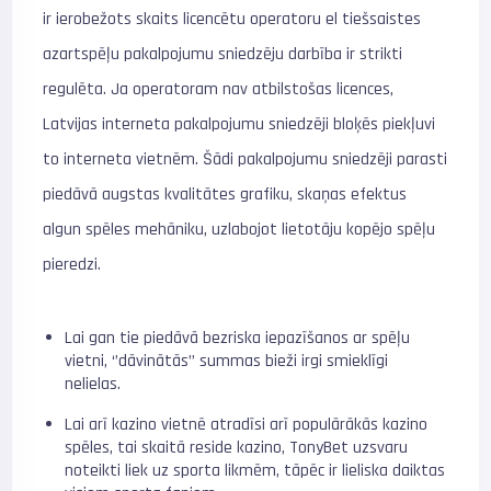
ir ierobežots skaits licencētu operatoru el tiešsaistes
azartspēļu pakalpojumu sniedzēju darbība ir strikti
regulēta. Ja operatoram nav atbilstošas ​​licences,
Latvijas interneta pakalpojumu sniedzēji bloķēs piekļuvi
to interneta vietnēm. Šādi pakalpojumu sniedzēji parasti
piedāvā augstas kvalitātes grafiku, skaņas efektus
algun spēles mehāniku, uzlabojot lietotāju kopējo spēļu
pieredzi.
Lai gan tie piedāvā bezriska iepazīšanos ar spēļu
vietni, ‘’dāvinātās’’ summas bieži irgi smieklīgi
nelielas.
Lai arī kazino vietnē atradīsi arī populārākās kazino
spēles, tai skaitā reside kazino, TonyBet uzsvaru
noteikti liek uz sporta likmēm, tāpēc ir lieliska daiktas