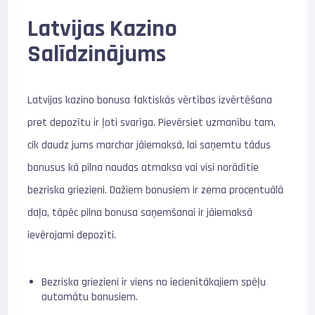
Latvijas Kazino
Salīdzinājums
Latvijas kazino bonusa faktiskās vērtības izvērtēšana
pret depozītu ir ļoti svarīga. Pievērsiet uzmanību tam,
cik daudz jums marchar jāiemaksā, lai saņemtu tādus
bonusus kā pilna naudas atmaksa vai visi norādītie
bezriska griezieni. Dažiem bonusiem ir zema procentuālā
daļa, tāpēc pilna bonusa saņemšanai ir jāiemaksā
ievērojami depozīti.
Bezriska griezieni ir viens no iecienītākajiem spēļu
automātu bonusiem.