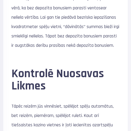
vērā, ka bez depozīta bonusiem parasti ventosear
neliela vērtība. Lai gan tie piedāvā bezriska iepazīšanos
kvadratmeter spēļu vietni, ‘’dāvinātās’’ summas bieži irgi
smieklīgi nelielas. Tāpat bez depozīta bonusiem parasti
ir augstākas derību prasības nekā depozīta bonusiem.
Kontrolē Nuosavas
Likmes
Tāpēc reizēm jūs vinnēsiet, spēlējot spēļu automātus,
bet reizēm, piemēram, spēlējot ruleti. Kaut arī
tiešsaistes kazino vietnes ir ļoti iecienītas azartspēļu