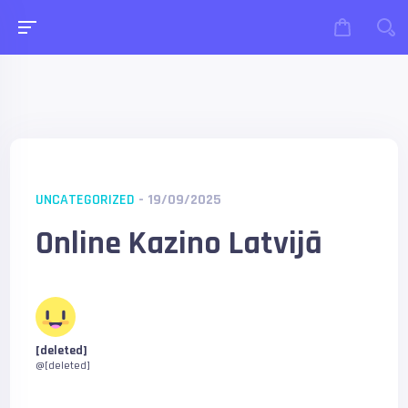
UNCATEGORIZED
- 19/09/2025
Online Kazino Latvijā
[deleted]
@[deleted]