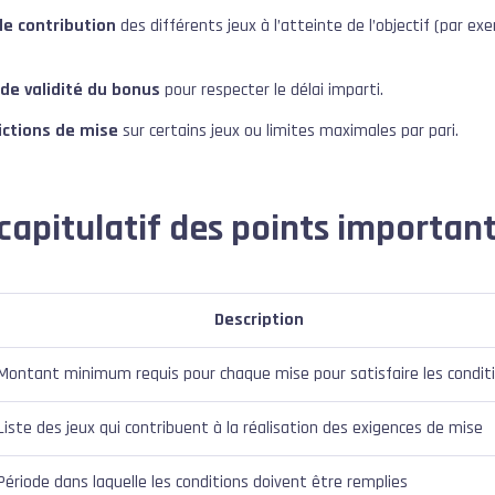
de contribution
des différents jeux à l’atteinte de l’objectif (par e
de validité du bonus
pour respecter le délai imparti.
ictions de mise
sur certains jeux ou limites maximales par pari.
capitulatif des points importan
Description
Montant minimum requis pour chaque mise pour satisfaire les condit
Liste des jeux qui contribuent à la réalisation des exigences de mise
Période dans laquelle les conditions doivent être remplies