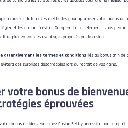
iel de connaître les stratégies et les astuces pour tirer le meilleur p
explorerons les différentes méthodes pour optimiser votre bonus de 
rivilégier et les erreurs à éviter. Comprendre ces éléments vous perm
rofiter pleinement des avantages proposés par le casino.
ire attentivement les termes et conditions
liés au bonus afin de 
s évitera des surprises désagréables lors du retrait de vos gains.
r votre bonus de bienvenu
stratégies éprouvées
 votre bonus de bienvenue chez Casino Betify nécessite une compréhen