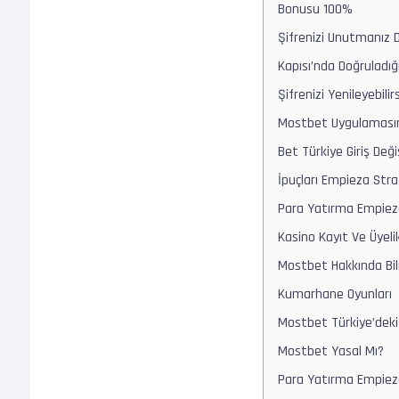
Bonusu 100%
Şifrenizi Unutmanız
Kapısı’nda Doğruladığ
Şifrenizi Yenileyebilir
Mostbet Uygulamasını 
Bet Türkiye Giriş De
İpuçları Empieza Stra
Para Yatırma Empie
Kasino Kayıt Ve Üyelik
Mostbet Hakkında Bi
Kumarhane Oyunları
Mostbet Türkiye’deki
Mostbet Yasal Mı?
Para Yatırma Empieza