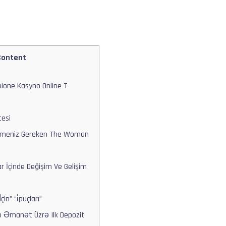
Content
ione Kasyno Online T
esi
ilmeniz Gereken The Woman
ar İçinde Değişim Ve Gelişim
çin” “i̇puçları”
ün Əmanət Üzrə Ilk Depozit