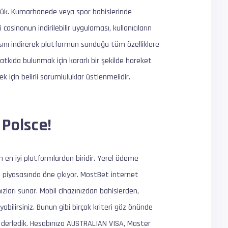
ndük. Kumarhanede veya spor bahislerinde
asinonun indirilebilir uygulaması, kullanıcıların
sını indirerek platformun sunduğu tüm özelliklere
katkıda bulunmak için kararlı bir şekilde hareket
için belirli sorumluluklar üstlenmelidir.
Polsce!
n en iyi platformlardan biridir. Yerel ödeme
s piyasasında öne çıkıyor. MostBet internet
ızları sunar. Mobil cihazınızdan bahislerden,
ilirsiniz. Bunun gibi birçok kriteri göz önünde
rını derledik. Hesabınıza AUSTRALIAN VISA, Master