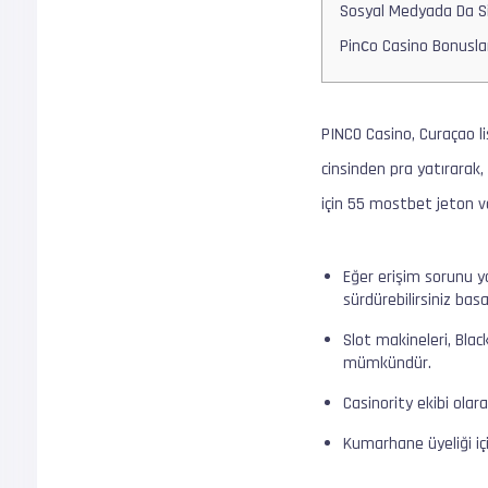
Sosyal Medyada Da Si
Pinсo Casino Bonusla
PINCO Casino, Curaçao l
cinsinden pra yatırarak,
için 55 mostbet jeton v
Eğer erişim sorunu ya
sürdürebilirsiniz basa
Slot makineleri, Blac
mümkündür.
Casinority ekibi olar
Kumarhane üyeliği iç