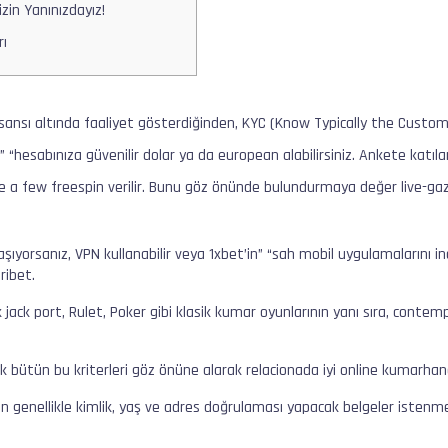
zin Yanınızdayız!
rı
isansı altında faaliyet gösterdiğinden, KYC (Know Typically the Cust
 ” “hesabınıza güvenilir dolar ya da european alabilirsiniz. Ankete kat
e a few freespin verilir. Bunu göz önünde bulundurmaya değer live-g
şıyorsanız, VPN kullanabilir veya 1xbet’in” “sah mobil uygulamalarını ind
ribet.
k jack port, Rulet, Poker gibi klasik kumar oyunlarının yanı sıra, cont
ak bütün bu kriterleri göz önüne alarak relacionada iyi online kumarhanele
in genellikle kimlik, yaş ve adres doğrulaması yapacak belgeler istenm