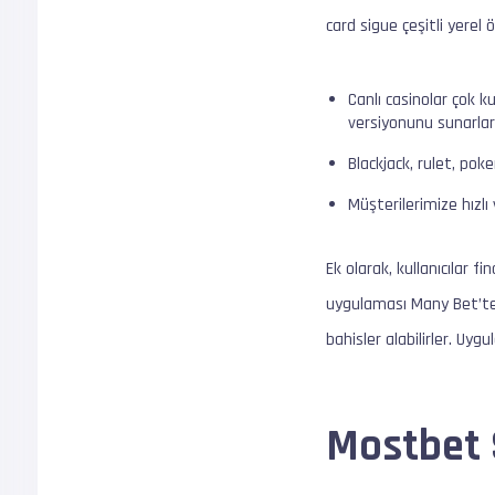
card sigue çeşitli yerel 
Canlı casinolar çok k
versiyonunu sunarlar
Blackjack, rulet, pok
Müşterilerimize hızlı
Ek olarak, kullanıcılar f
uygulaması Many Bet’ten
bahisler alabilirler. Uy
Mostbet 