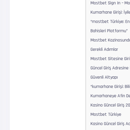
Mostbet Sign In – Mos
Kumarhane Girişi: İyi
“mostbet Türkiye: En 
Bahisleri Platformu”
Mostbet Kazinosunda 
Gerekli Adımlar
Mostbet Sitesine Gir
Güncel Giriş Adresine 
Güvenli Altyapı
“kumarhane Girişi: Bi
Kumarhaneye Afin De 
Kasino Güncel Giriş 2
Mostbet Türkiye
Kasino Güncel Giriş A