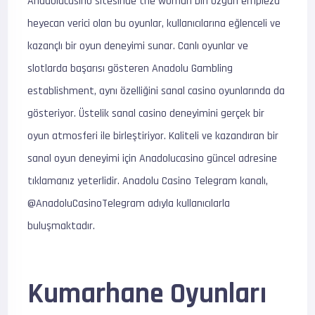
Anadolucasino sitesinde the woman biri özgün empieza
heyecan verici olan bu oyunlar, kullanıcılarına eğlenceli ve
kazançlı bir oyun deneyimi sunar. Canlı oyunlar ve
slotlarda başarısı gösteren Anadolu Gambling
establishment, aynı özelliğini sanal casino oyunlarında da
gösteriyor. Üstelik sanal casino deneyimini gerçek bir
oyun atmosferi ile birleştiriyor. Kaliteli ve kazandıran bir
sanal oyun deneyimi için Anadolucasino güncel adresine
tıklamanız yeterlidir. Anadolu Casino Telegram kanalı,
@AnadoluCasinoTelegram adıyla kullanıcılarla
buluşmaktadır.
Kumarhane Oyunları