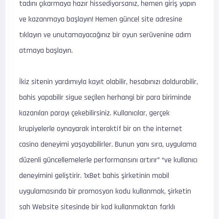
tadını çıkarmaya hazır hissediyorsanız, hemen giriş yapın
ve kazanmaya başlayın! Hemen güncel site adresine
tıklayın ve unutamayacağınız bir oyun serüvenine adım
atmaya başlayın.
İkiz sitenin yardımıyla kayıt olabilir, hesabınızı doldurabilir,
bahis yapabilir sigue seçilen herhangi bir para biriminde
kazanılan parayı çekebilirsiniz. Kullanıcılar, gerçek
krupiyelerle oynayarak interaktif bir on the internet
casino deneyimi yaşayabilirler. Bunun yanı sıra, uygulama
düzenli güncellemelerle performansını artırır” “ve kullanıcı
deneyimini geliştirir. 1xBet bahis şirketinin mobil
uygulamasında bir promosyon kodu kullanmak, şirketin
sah Website sitesinde bir kod kullanmaktan farklı