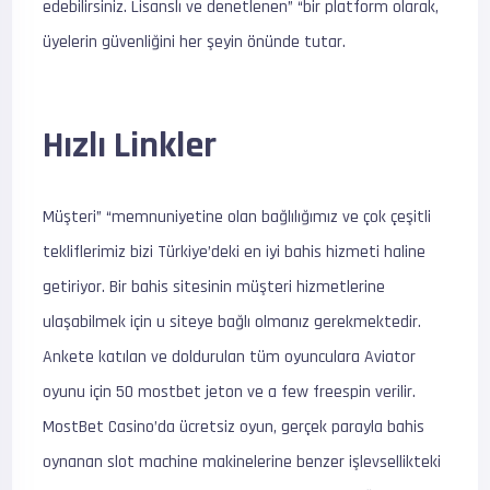
edebilirsiniz. Lisanslı ve denetlenen” “bir platform olarak,
üyelerin güvenliğini her şeyin önünde tutar.
Hızlı Linkler
Müşteri” “memnuniyetine olan bağlılığımız ve çok çeşitli
tekliflerimiz bizi Türkiye’deki en iyi bahis hizmeti haline
getiriyor. Bir bahis sitesinin müşteri hizmetlerine
ulaşabilmek için u siteye bağlı olmanız gerekmektedir.
Ankete katılan ve doldurulan tüm oyunculara Aviator
oyunu için 50 mostbet jeton ve a few freespin verilir.
MostBet Casino’da ücretsiz oyun, gerçek parayla bahis
oynanan slot machine makinelerine benzer işlevsellikteki