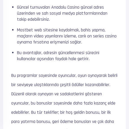
Güncel turnuvaları Anadolu Casino güncel adres
üzerinden ve sah sosyal medya platformlarından
takip edebilirsiniz.
Mostbet web sitesine kaydolmak, bahis yapma,
maçların video yayınlarını izleme, canlı on series casino
oynama fırsatına erişmenizi sağlar.
Bu avantajlar, adresin güncellenmesi sürecini
kullanıcılar açısından faydalı hale getirir.
Bu programlar sayesinde oyuncular, oyun oynayarak belirli
bir seviyeye ulaştıklarında çeşitli ödüller kazanabilirler.
Düzenli olarak oynayan ve sadakatlerini gösteren
oyuncular, bu bonuslar sayesinde daha fazla kazanç elde
edebilirler. Bu tür teklifler; bir hoş geldin bonusu, bir ilk
para yatırma bonusu, geri ödeme bonusları ve çok daha