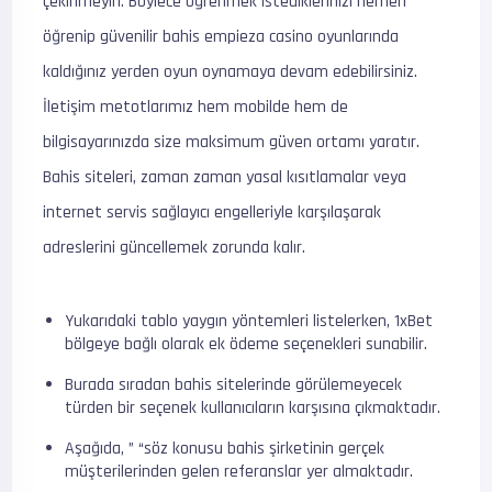
çekinmeyin. Böylece öğrenmek istediklerinizi hemen
öğrenip güvenilir bahis empieza casino oyunlarında
kaldığınız yerden oyun oynamaya devam edebilirsiniz.
İletişim metotlarımız hem mobilde hem de
bilgisayarınızda size maksimum güven ortamı yaratır.
Bahis siteleri, zaman zaman yasal kısıtlamalar veya
internet servis sağlayıcı engelleriyle karşılaşarak
adreslerini güncellemek zorunda kalır.
Yukarıdaki tablo yaygın yöntemleri listelerken, 1xBet
bölgeye bağlı olarak ek ödeme seçenekleri sunabilir.
Burada sıradan bahis sitelerinde görülemeyecek
türden bir seçenek kullanıcıların karşısına çıkmaktadır.
Aşağıda, ” “söz konusu bahis şirketinin gerçek
müşterilerinden gelen referanslar yer almaktadır.