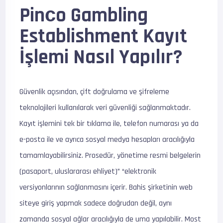
Pinсo Gambling
Establishment Kayıt
İşlemi Nasıl Yapılır?
Güvenlik açısından, çift doğrulama ve şifreleme
teknolojileri kullanılarak veri güvenliği sağlanmaktadır.
Kayıt işlemini tek bir tıklama ile, telefon numarası ya da
e-posta ile ve ayrıca sosyal medya hesapları aracılığıyla
tamamlayabilirsiniz. Prosedür, yönetime resmi belgelerin
(pasaport, uluslararası ehliyet)” “elektronik
versiyonlarının sağlanmasını içerir. Bahis şirketinin web
siteye giriş yapmak sadece doğrudan değil, aynı
zamanda sosyal ağlar aracılığıyla de uma yapılabilir. Most