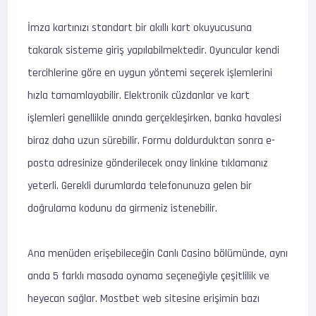
İmza kartınızı standart bir akıllı kart okuyucusuna
takarak sisteme giriş yapılabilmektedir. Oyuncular kendi
tercihlerine göre en uygun yöntemi seçerek işlemlerini
hızla tamamlayabilir. Elektronik cüzdanlar ve kart
işlemleri genellikle anında gerçekleşirken, banka havalesi
biraz daha uzun sürebilir. Formu doldurduktan sonra e-
posta adresinize gönderilecek onay linkine tıklamanız
yeterli. Gerekli durumlarda telefonunuza gelen bir
doğrulama kodunu da girmeniz istenebilir.
Ana menüden erişebileceğin Canlı Casino bölümünde, aynı
anda 5 farklı masada oynama seçeneğiyle çeşitlilik ve
heyecan sağlar. Mostbet web sitesine erişimin bazı