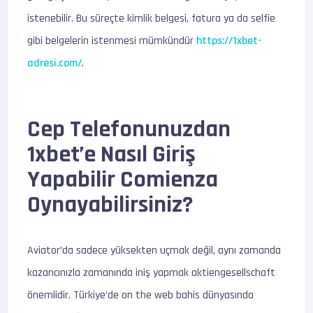
istenebilir. Bu süreçte kimlik belgesi, fatura ya da selfie
gibi belgelerin istenmesi mümkündür
https://1xbet-
adresi.com/
.
Cep Telefonunuzdan
1xbet’e Nasıl Giriş
Yapabilir Comienza
Oynayabilirsiniz?
Aviator’da sadece yüksekten uçmak değil, aynı zamanda
kazancınızla zamanında iniş yapmak aktiengesellschaft
önemlidir. Türkiye’de on the web bahis dünyasında