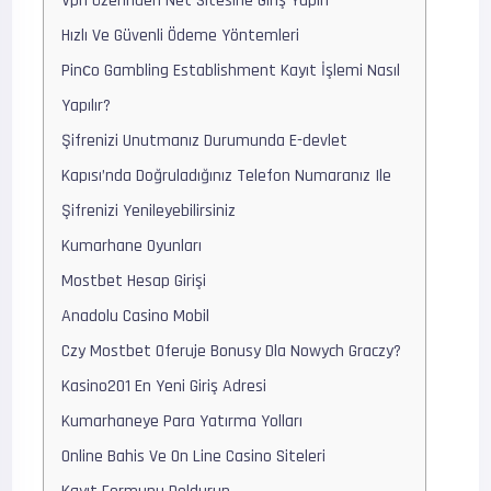
Vpn Üzerinden Net Sitesine Giriş Yapın
Hızlı Ve Güvenli Ödeme Yöntemleri
Pinсo Gambling Establishment Kayıt İşlemi Nasıl
Yapılır?
Şifrenizi Unutmanız Durumunda E-devlet
Kapısı’nda Doğruladığınız Telefon Numaranız Ile
Şifrenizi Yenileyebilirsiniz
Kumarhane Oyunları
Mostbet Hesap Girişi
Anadolu Casino Mobil
Czy Mostbet Oferuje Bonusy Dla Nowych Graczy?
Kasino201 En Yeni Giriş Adresi
Kumarhaneye Para Yatırma Yolları
Online Bahis Ve On Line Casino Siteleri