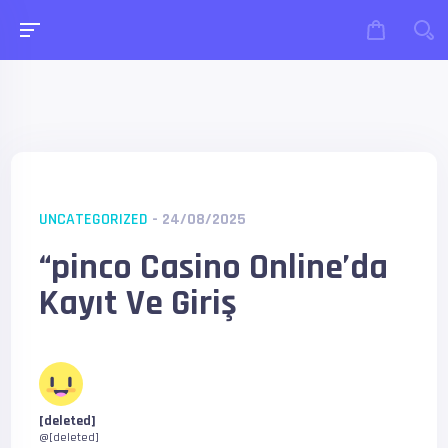
UNCATEGORIZED
- 24/08/2025
“pinco Casino Online’da
Kayıt Ve Giriş
[deleted]
@[deleted]