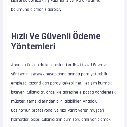
kişisel dolabınıza giriş yapmanız ve “Para Yatırma”
bölümüne gitmeniz gerekir.
Hızlı Ve Güvenli Ödeme
Yöntemleri
Anadolu Casino’da kullanıcılar, tercih ettikleri ödeme
yöntemini seçerek hesaplarına anında para yatırabilir
empieza kazandıkları parayı çekebilirler. İletişim kurmak
isteyen kullanıcılar, öncelikle adresine e-posta göndererek
müşteri temsilcilerinden bilgi alabilirler. Anadolu
Casino’nun profesyonel ve hızlı yanıt veren müşteri
hizmetleri ekibi, kullanıcıların tüm sorularını yanıtlamak