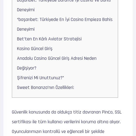
Başarıbet: Türkiyede Durante İyi Casino Ve Bahis
Deneyimi
“başarıbet: Türkiyede En İyi Casino Empieza Bahis
Deneyimi
Bet’ten En Kârlı Aviator Stratejisi
Kasino Güncel Giriş
Anadolu Casino Güncel Giriş Adresi Neden
Değişiyor?
Şifrenizi Mi Unuttunuz?”
Sweet Bonanza’nın Özellikleri:
Güvenlik konusunda da oldukça titiz davranan Pinсo, SSL
sertifikası ile tüm kullanıcı verilerini koruma altına alıyor.
Oyuncularımızın kontrollü ve eğlenceli bir şekilde