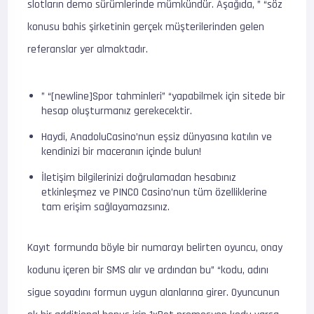
slotların demo sürümlerinde mümkündür. Aşağıda, ” “söz
konusu bahis şirketinin gerçek müşterilerinden gelen
referanslar yer almaktadır.
” “[newline]Spor tahminleri” “yapabilmek için sitede bir
hesap oluşturmanız gerekecektir.
Haydi, AnadoluCasino’nun eşsiz dünyasına katılın ve
kendinizi bir maceranın içinde bulun!
İletişim bilgilerinizi doğrulamadan hesabınız
etkinleşmez ve PINCO Casino’nun tüm özelliklerine
tam erişim sağlayamazsınız.
Kayıt formunda böyle bir numarayı belirten oyuncu, onay
kodunu içeren bir SMS alır ve ardından bu” “kodu, adını
sigue soyadını formun uygun alanlarına girer. Oyuncunun