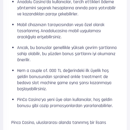
Anadolu Casino’da kullanıcılar, tercih ettikleri ödeme
yöntemini seçerek hesaplarına anında para yatırabilir
ve kazandıkları parayı çekebilirler.
Mobil cihazınızın tarayıcısından veya özel olarak
tasarlanmış Anadolucasino mobil uygulaması
aracılığıyla erişebilirsiniz.
Ancak, bu bonuslar genellikle yüksek çevrim şartlarına
sahip olabilir, bu yüzden bonus şartlarını iyi okumanız
önerilir.
Hem a couple of. 000 TL değerindeki ilk üyelik hoş
geldin bonusundan sprained ankle treatment de
bedava slot machine game oyna şansı kazanmaya
başlayabilirsiniz.
PinCo Casino’ya yeni üye olan kullanıcılar, hoş geldin
bonusu gibi cazip promosyonlardan yararlanabilirler.
Pinco Casino, uluslararası alanda tanınmış bir lisans