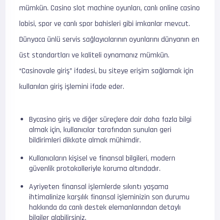
mümkün. Casino slot machine oyunları, canlı online casino
lobisi, spor ve canlı spor bahisleri gibi imkanlar mevcut.
Dünyaca ünlü servis sağlayıcılarının oyunlarını dünyanın en
üst standartları ve kaliteli oynamanız mümkün.
“Casinovale giriş” ifadesi, bu siteye erişim sağlamak için
kullanılan giriş işlemini ifade eder.
Bycasino giriş ve diğer süreçlere dair daha fazla bilgi
almak için, kullanıcılar tarafından sunulan geri
bildirimleri dikkate almak mühimdir.
Kullanıcıların kişisel ve finansal bilgileri, modern
güvenlik protokolleriyle koruma altındadır.
Ayriyeten finansal işlemlerde sıkıntı yaşama
ihtimalinize karşılık finansal işleminizin son durumu
hakkında da canlı destek elemanlarından detaylı
bilgiler alabilirsiniz.