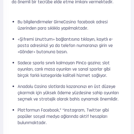
da önemli bir tecrübe elde etme imkanı vermektedir.
Bu bilgilendirmeler GirneCasino facebook adresi
üzerinden para sıklıkla yapılmaktadır.
«Şifremi Unuttum» bağlantısına tıklayın, kayıtlı e-
posta adresinizi ya da telefon numaranızı girin ve
«Gönder» butonuna basın.
Sadece sporla sınırlı kalmayan Pinсo gazino; slot
oyunları, canlı masa oyunları ve sanal sporlar gibi
birçok farklı kategoride kaliteli hizmet sağlıyor.
Anadolu Casino slotlarda kazancınızı en üst düzeye
çıkarmak için yüksek ödeme yüzdesine sahip oyunları
seçmek ve stratejik olarak bahis oynamak önemlidir.
Platformun Facebook,” “Instagram, Twitter gibi
popüler sosyal medya ağlarında aktif hesapları
bulunmaktadır.