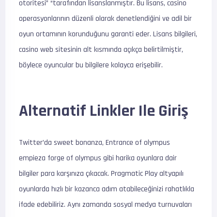
otoritesi” “tarafından lisanslanmıştır. Bu lisans, casino
operasyonlarının düzenli olarak denetlendiğini ve adil bir
oyun ortamının korunduğunu garanti eder. Lisans bilgileri,
casino web sitesinin alt kısmında açıkça belirtilmiştir,
böylece oyuncular bu bilgilere kolayca erişebilir.
Alternatif Linkler Ile Giriş
Twitter’da sweet bonanza, Entrance of olympus
empieza forge of olympus gibi harika oyunlara dair
bilgiler para karşınıza çıkacak. Pragmatic Play altyapılı
oyunlarda hızlı bir kazanca adım atabileceğinizi rahatlıkla
ifade edebiliriz. Aynı zamanda sosyal medya turnuvaları