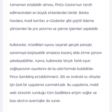
tamamen erişilebilir olması, PinCo Casino’nun tercih
edilmesindeki en büyük etkenlerden biridir. Banka
havalesi, kredi kartları, e-cüzdanlar gibi çeşitli ödeme
yöntemleri ile pra yatırma ve çekme işlemleri yapılabilir.
Kullanıcılar, istedikleri oyunu seçerek gerçek parayla
oynamaya başlayabilir empieza kazanç elde etme şansını
yakalayabilirler. Ayrıca, kullanıcılar birçok farklı oyun
sağlayıcısının oyunlarını da bu platformda bulabilirler.
Pinco Gambling establishment, iOS ve Android os cihazlar
için özel bir uygulama sunmaktadır. Bu uygulama, mobil
web sitesinin sunduğu tüm özelliklere erişim sağlar ve
bazı ekstra avantajlar da sunar.