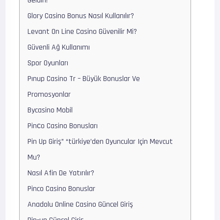
Geldin!
Glory Casino Bonus Nasıl Kullanılır?
Levant On Line Casino Güvenilir Mi?
Güvenli Ağ Kullanımı
Spor Oyunları
Pınup Casino Tr – Büyük Bonuslar Ve
Promosyonlar
Bycasino Mobil
Pinсo Casino Bonusları
Pin Up Giriş” “türkiye’den Oyuncular Için Mevcut
Mu?
Nasıl Afin De Yatırılır?
Pinco Casino Bonuslar
Anadolu Online Casino Güncel Giriş