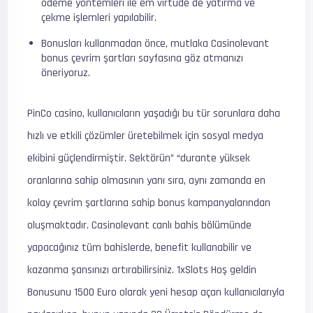
ödeme yöntemleri ile em virtude de yatırma ve
çekme işlemleri yapılabilir.
Bonusları kullanmadan önce, mutlaka Casinolevant
bonus çevrim şartları sayfasına göz atmanızı
öneriyoruz.
PinCo casino, kullanıcıların yaşadığı bu tür sorunlara daha
hızlı ve etkili çözümler üretebilmek için sosyal medya
ekibini güçlendirmiştir. Sektörün” “durante yüksek
oranlarına sahip olmasının yanı sıra, aynı zamanda en
kolay çevrim şartlarına sahip bonus kampanyalarından
oluşmaktadır. Casinolevant canlı bahis bölümünde
yapacağınız tüm bahislerde, benefit kullanabilir ve
kazanma şansınızı artırabilirsiniz. 1xSlots Hoş geldin
Bonusunu 1500 Euro olarak yeni hesap açan kullanıcılarıyla