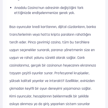
Anadolu Casino’nun adresinin değiştiğini fark
ettiğinizde endişelenmenize gerek yok.
Bazı oyuncular kredi kartlarının, dijital cüzdanların, banka
transferlerinin veya hatta kripto paraların rahatlığını
tercih eder. Pinco çevrimiçi casino, tüm bu tercihlere
uygun seçenekler sunarak, paranızı yönetmenin size en
uygun ve rahat yolunu sürekli olarak sağlar. Canlı
casinolarımız, gerçek bir casinonun heyecanını ekranınıza
taşıyan çeşitli oyunlar sunar. Profesyonel krupiyeler,
yüksek kaliteli yayınlar ve interaktif özellikler, evinizden
çıkmadan keyifli bir oyun deneyimi yaşamanızı sağlar.
Kimi oyuncular, hesaplarının beklenmedik bir şekilde
askıya alınması ya da giriş yaparken sistem sorunlar