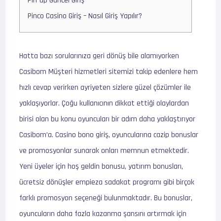
Pin-up Güncel Giriş
Pinco Casino Giriş – Nasıl Giriş Yapılır?
Hatta bazı sorularınıza geri dönüş bile alamıyorken
Casibom Müşteri hizmetleri sitemizi takip edenlere hem
hızlı cevap verirken ayriyeten sizlere güzel çözümler ile
yaklaşıyorlar. Çoğu kullanıcının dikkat ettiği olaylardan
birisi olan bu konu oyuncuları bir adım daha yaklaştırıyor
Casibom’a. Casino bono giriş, oyuncularına cazip bonuslar
ve promosyonlar sunarak onları memnun etmektedir.
Yeni üyeler için hoş geldin bonusu, yatırım bonusları,
ücretsiz dönüşler empieza sadakat programı gibi birçok
farklı promosyon seçeneği bulunmaktadır. Bu bonuslar,
oyuncuların daha fazla kazanma şansını artırmak için