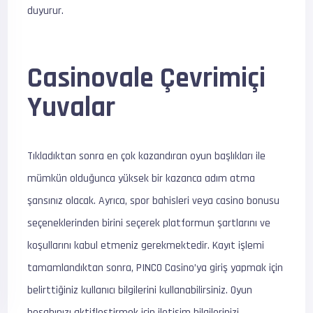
duyurur.
Casinovale Çevrimiçi
Yuvalar
Tıkladıktan sonra en çok kazandıran oyun başlıkları ile
mümkün olduğunca yüksek bir kazanca adım atma
şansınız olacak. Ayrıca, spor bahisleri veya casino bonusu
seçeneklerinden birini seçerek platformun şartlarını ve
koşullarını kabul etmeniz gerekmektedir. Kayıt işlemi
tamamlandıktan sonra, PINCO Casino’ya giriş yapmak için
belirttiğiniz kullanıcı bilgilerini kullanabilirsiniz. Oyun
hesabınızı aktifleştirmek için iletişim bilgilerinizi