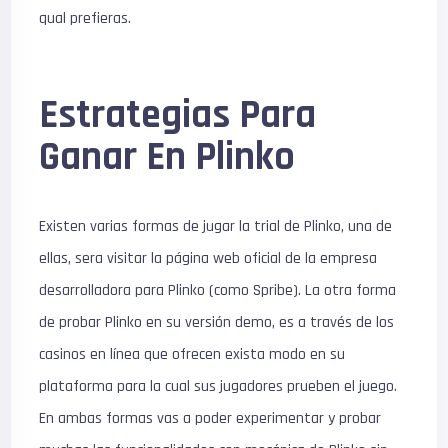
qual prefieras.
Estrategias Para
Ganar En Plinko
Existen varias formas de jugar la trial de Plinko, una de
ellas, sera visitar la página web oficial de la empresa
desarrolladora para Plinko (como Spribe). La otra forma
de probar Plinko en su versión demo, es a través de los
casinos en línea que ofrecen exista modo en su
plataforma para la cual sus jugadores prueben el juego.
En ambas formas vas a poder experimentar y probar