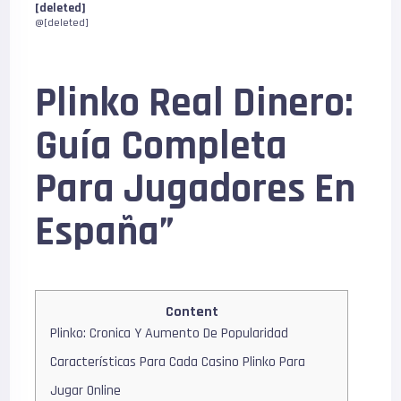
[deleted]
@[deleted]
Plinko Real Dinero:
Guía Completa
Para Jugadores En
España”
Content
Plinko: Cronica Y Aumento De Popularidad
Características Para Cada Casino Plinko Para
Jugar Online