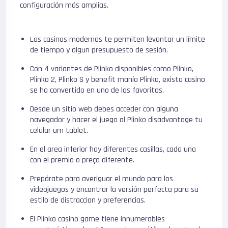
configuración más amplias.
Los casinos modernos te permiten levantar un límite
de tiempo y algun presupuesto de sesión.
Con 4 variantes de Plinko disponibles como Plinko,
Plinko 2, Plinko S y benefit manía Plinko, exista casino
se ha convertido en uno de los favoritos.
Desde un sitio web debes acceder con alguna
navegador y hacer el juego al Plinko disadvantage tu
celular um tablet.
En el area inferior hay diferentes casillas, cada una
con el premio o preço diferente.
Prepárate para averiguar el mundo para los
videojuegos y encontrar la versión perfecta para su
estilo de distraccion y preferencias.
El Plinko casino game tiene innumerables