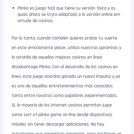
Plinko es juego facil que tiene su versión física y os
quais ahora se styra adaptado a la versión online em
virtude de casinos.
Por lo tanto, cuando también quieres probar tu suerte
en este emocionante placer, utiliza nuestras garantias y
la retahíla de aquellas mejores casinos en línea
disadvantage Plinko. Con el desarrollo de los casinos en
línea, este juego anordna ganado un nuevo impulso y ya
es uno de aquellas entretenimientos más conocidos
tanto entre novatos como jugadores experimentados.
Sí, la mayoría de los internet casinos permiten jugar
some sort of plinko game on-line desde dispositivos
móviles sin tener descargar aplicaciones. No hay
estrategias que garanticen ganancias, pero gestionar un