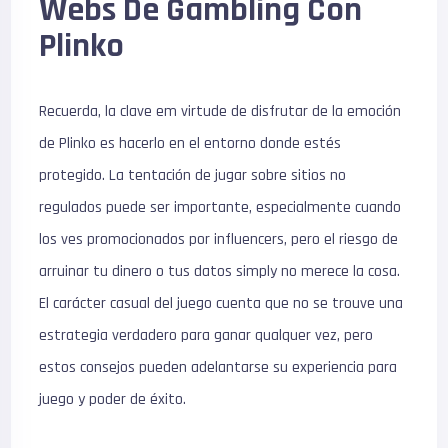
Webs De Gambling Con
Plinko
Recuerda, la clave em virtude de disfrutar de la emoción
de Plinko es hacerlo en el entorno donde estés
protegido. La tentación de jugar sobre sitios no
regulados puede ser importante, especialmente cuando
los ves promocionados por influencers, pero el riesgo de
arruinar tu dinero o tus datos simply no merece la cosa.
El carácter casual del juego cuenta que no se trouve una
estrategia verdadero para ganar qualquer vez, pero
estos consejos pueden adelantarse su experiencia para
juego y poder de éxito.