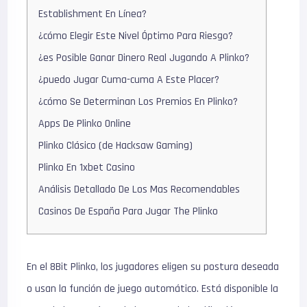
Establishment En Línea?
¿cómo Elegir Este Nivel Óptimo Para Riesgo?
¿es Posible Ganar Dinero Real Jugando A Plinko?
¿puedo Jugar Cuma-cuma A Este Placer?
¿cómo Se Determinan Los Premios En Plinko?
Apps De Plinko Online
Plinko Clásico (de Hacksaw Gaming)
Plinko En 1xbet Casino
Análisis Detallado De Los Mas Recomendables
Casinos De España Para Jugar The Plinko
En el 8Bit Plinko, los jugadores eligen su postura deseada
o usan la función de juego automático. Está disponible la