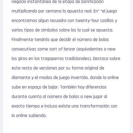
negocio instantánea de la etapa de bonificación
multiplicando por centena la apuesta real. En” “el juego
encontramos algun recuadro con twenty-four casillas y
varios tipos de símbolos sobre los la cual se apuesta.
Finalmente tendrás que decidir el número de bolas
consecutivas some sort of lanzar (equivalentes a new
los giros en las tragaperras tradicionales). Destaca sobre
este resto de versiones por su forma original de
diamante y el modos de juego invertido, donde la online
sube en espaço de bajar. También hay diferencias
durante cuanto al número de bolas a new jugar al
exacto tiempo e incluso existe una transformación con
la online subiendo.