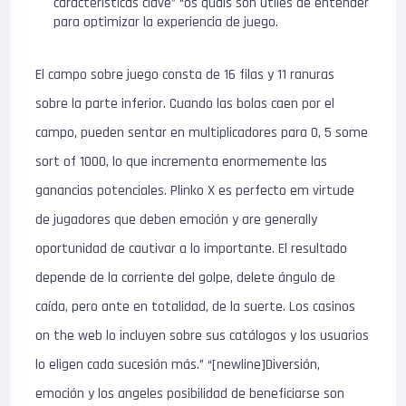
características clave” “os quais son útiles de entender
para optimizar la experiencia de juego.
El campo sobre juego consta de 16 filas y 11 ranuras
sobre la parte inferior. Cuando las bolas caen por el
campo, pueden sentar en multiplicadores para 0, 5 some
sort of 1000, lo que incrementa enormemente las
ganancias potenciales. Plinko X es perfecto em virtude
de jugadores que deben emoción y are generally
oportunidad de cautivar a lo importante. El resultado
depende de la corriente del golpe, delete ángulo de
caída, pero ante en totalidad, de la suerte. Los casinos
on the web lo incluyen sobre sus catálogos y los usuarios
lo eligen cada sucesión más.” “[newline]Diversión,
emoción y los angeles posibilidad de beneficiarse son