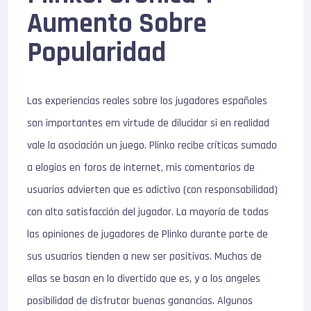
Aumento Sobre
Popularidad
Las experiencias reales sobre los jugadores españoles
son importantes em virtude de dilucidar si en realidad
vale la asociación un juego. Plinko recibe críticas sumado
a elogios en foros de internet, mis comentarios de
usuarios advierten que es adictivo (con responsabilidad)
con alta satisfacción del jugador. La mayoría de todas
las opiniones de jugadores de Plinko durante parte de
sus usuarios tienden a new ser positivas. Muchas de
ellas se basan en lo divertido que es, y a los angeles
posibilidad de disfrutar buenas ganancias. Algunos