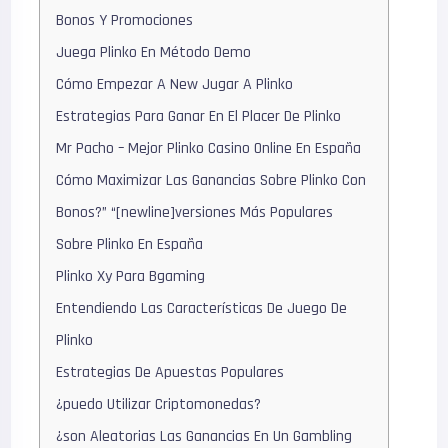
Bonos Y Promociones
Juega Plinko En Método Demo
Cómo Empezar A New Jugar A Plinko
Estrategias Para Ganar En El Placer De Plinko
Mr Pacho – Mejor Plinko Casino Online En España
Cómo Maximizar Las Ganancias Sobre Plinko Con
Bonos?” “[newline]versiones Más Populares
Sobre Plinko En España
Plinko Xy Para Bgaming
Entendiendo Las Características De Juego De
Plinko
Estrategias De Apuestas Populares
¿puedo Utilizar Criptomonedas?
¿son Aleatorias Las Ganancias En Un Gambling