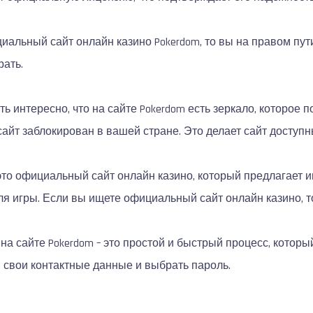
альный сайт онлайн казино Pokerdom, то вы на правом пут
рать.
ь интересно, что на сайте Pokerdom есть зеркало, которое п
айт заблокирован в вашей стране. Это делает сайт доступн
 это официальный сайт онлайн казино, который предлагает и
я игры. Если вы ищете официальный сайт онлайн казино, т
на сайте Pokerdom – это простой и быстрый процесс, которы
и свои контактные данные и выбрать пароль.