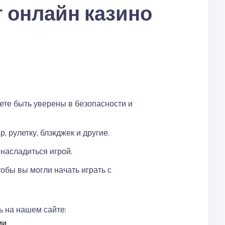
т онлайн казино
те быть уверены в безопасности и
 рулетку, блэкджек и другие.
насладиться игрой.
обы вы могли начать играть с
ь на нашем сайте:
и.