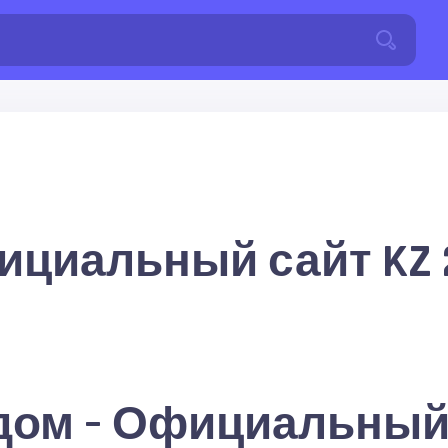
ициальный сайт KZ 
дом – Официальный