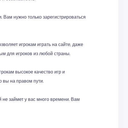
и. Вам нужно только зарегистрироваться
озволяет игрокам играть на сайте, даже
ым для игроков из любой страны.
грокам высокое качество игр и
о вы на правом пути.
й не займет у вас много времени. Вам