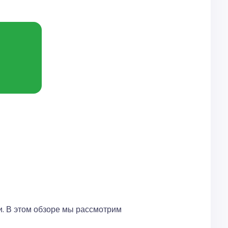
и. В этом обзоре мы рассмотрим