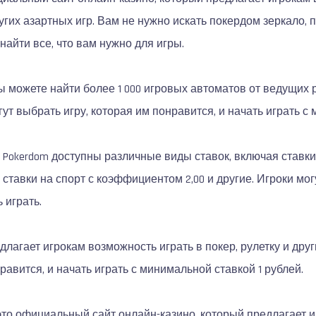
ругих азартных игр. Вам не нужно искать покердом зеркало,
найти все, что вам нужно для игры.
ы можете найти более 1 000 игровых автоматов от ведущих ра
огут выбрать игру, которая им понравится, и начать играть с
е Pokerdom доступны различные виды ставок, включая ставки 
 ставки на спорт с коэффициентом 2,00 и другие. Игроки мог
 играть.
лагает игрокам возможность играть в покер, рулетку и дру
нравится, и начать играть с минимальной ставкой 1 рублей.
 это официальный сайт онлайн-казино, который предлагает 