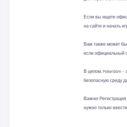
Если вы ищете офици
на сайте и начать иг
Вам также может быт
если официальный с
В целом, Pokerdom –
безопасную среду дл
Важно! Регистрация 
нужно только ввест