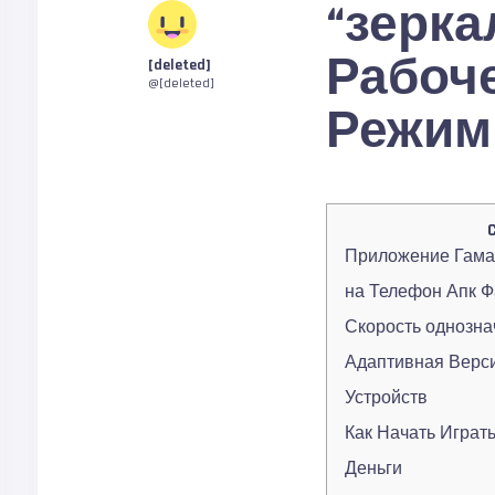
“зерка
Рабоче
[deleted]
@[deleted]
Режим 
Приложение Гама 
на Телефон Апк 
Скорость однозн
Адаптивная Верс
Устройств
Как Начать Играт
Деньги