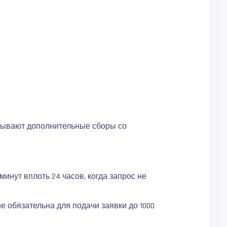
 бывают дополнительные сборы со
нут вплоть 24 часов, когда запрос не
 обязательна для подачи заявки до 1000