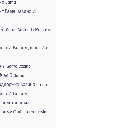
но Gama
т Гама Казино И
т Gama Casino В России
нса И Вывод денег Из
ы Gama Casino
йчас В Gama
оддержке Казино Gama
нса И Вывод
зводственных
ному Сайт Gama Casino