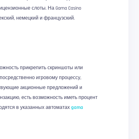
ицензионные слоты. На Gama Casino
екский, немецкий и французский.
можность прикрепить скриншоты или
епосредственно игровому процессу,
ствующие акционные предложений и
нзакцию, есть возможность иметь процент
одятся в указанных автоматах
gama