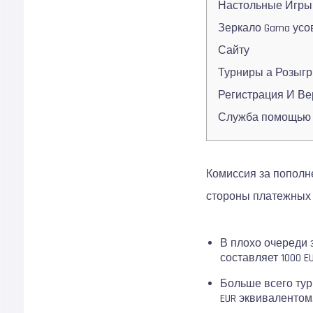
Настольные Игры
Зеркало Gama усо
Сайту
Турниры а Розыг
Регистрация И Ве
Служба помощью
Комиссия за пополн
стороны платежных 
В плохо очереди 
составляет 1000 EU
Больше всего тур
EUR эквивалентом