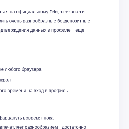
ться на официальному Telegram-канал и
жить очень разнообразные бездепозитные
 подтверждения данных в профиле — еще
ке любого браузера.
крол.
ного времени на вход в профиль.
фарцануть вовремя, пока
o впечатляет разнообразием – достаточно