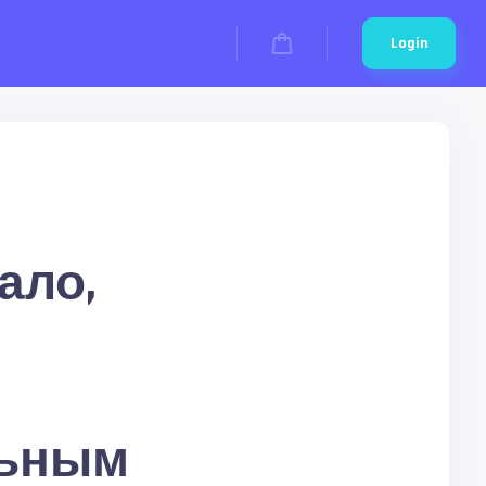
Login
ало,
льным