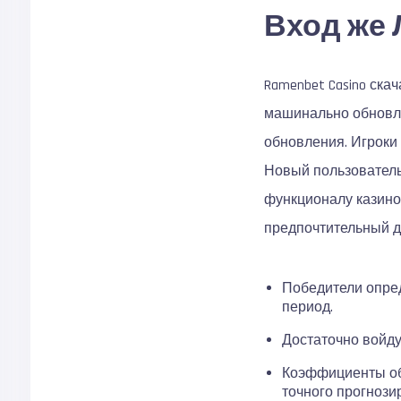
Вход же
Ramenbet Casino ска
машинально обновля
обновления. Игроки
Новый пользователь
функционалу казино
предпочтительный д
Победители опре
период.
Достаточно войдут
Коэффициенты об
точного прогнози