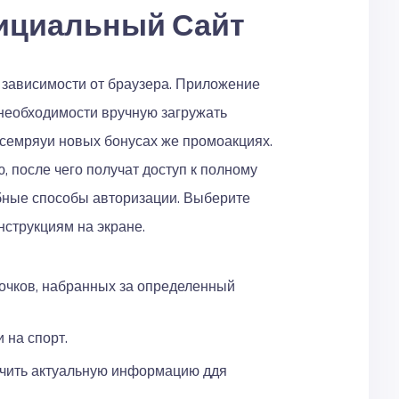
фициальный Сайт
з зависимости от браузера. Приложение
необходимости вручную загружать
 семряуи новых бонусах же промоакциях.
 после чего получат доступ к полному
бные способы авторизации. Выберите
струкциям на экране.
очков, набранных за определенный
 на спорт.
учить актуальную информацию ддя