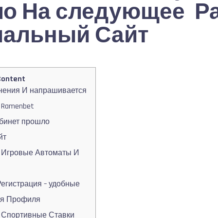
о На следующее ️ Р
альный Сайт
Content
ения И напрашивается
 Ramenbet
абинет прошло
йт
– Игровые Автоматы И
Регистрация – удобные
ия Профиля
“– Спортивные Ставки