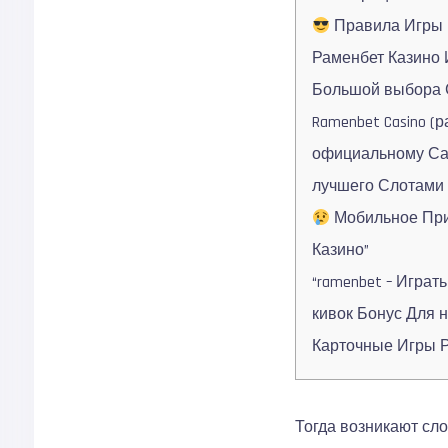
Правила Игры 
Раменбет Казино 
Большой выбора 
Ramenbet Casino (
официальному Са
лучшего Слотами
Мобильное При
Казино”
“ramenbet – Играт
кивок Бонус Для 
Карточные Игры 
Тогда возникают сл