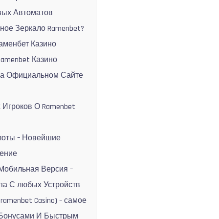
вых Автоматов
ьное Зеркало Ramenbet?
аменбет Казино
amenbet Казино
 На Официальном Сайте
 Игроков О Ramenbet
Слоты – Новейшие
ение
Мобильная Версия –
па С любых Устройств
ramenbet Casino) – самое
 Бонусами И Быстрым