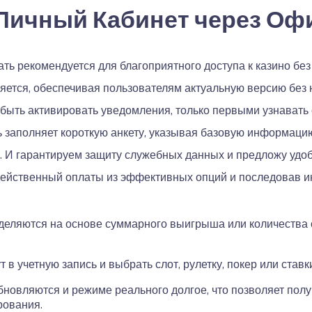
 Личный Кабинет через О
чать рекомендуется для благоприятного доступа к казино бе
ется, обеспечивая пользователям актуальную версию без 
 быть активировать уведомления, только первыми узнавать
 заполняет короткую анкету, указывая базовую информацию,
. И гарантируем защиту служебных данных и предложу удо
ейственный оплаты из эффективных опций и последовав ин
деляются на основе суммарного выигрыша или количества 
 в учетную запись и выбрать слот, рулетку, покер или ставки
новляются и режиме реального долгое, что позволяет пол
рования.