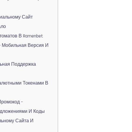
иальному Сайт
ало
томатов В Ramenbet
– Мобильная Версия И
ьная Поддержка
алютными Токенами В
Промокод –
дложениями И Коды
ьному Сайта И