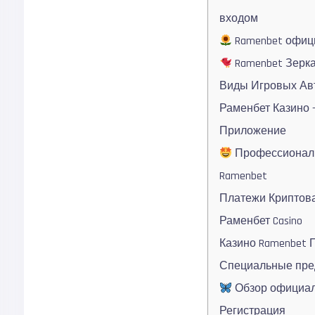
входом
Ramenbet офиц
Ramenbet Зерк
Виды Игровых Ав
Раменбет Казино 
Приложение
Профессионал
Ramenbet
Платежи Криптов
Раменбет Casino
Казино Ramenbet 
Специальные пре
Обзор официал
Регистрация