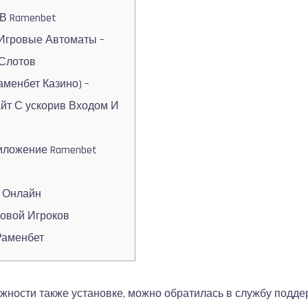
В Ramenbet
Игровые Автоматы –
Слотов
раменбет Казино) –
йт С ускорив Входом И
ложение Ramenbet
ь Онлайн
новой Игроков
Раменбет
ожности также установке, можно обратилась в службу подде