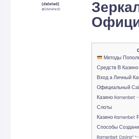
Зеркал
[deleted]
@[deleted]
Офици
Методы Пополн
Средств В Казино
Вход а Личный К
Официальный Са
Казино Ramenbet 
Слоты
Казино Ramenbet 
Способы Создан
Ramenbet Casino” 