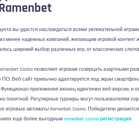
Ramenbet
аунта вы удастся наслаждаться всеми увлекательной играм
а из менее надежных компаний, желающим игровой контент 
лось широкий выбор различных игр, от классических слотов
amenbet Casino позволяет игрокам созерцать азартными ра
е ПО. Веб-сайт привычно адаптируется под экран смартфон
 Функционал приложения вконец идентичен веб-версии, и 
но понятной. Регулярные турниры могут пользователям со
ые игровые автоматы Ramenbet Casino. Победители делаются
ваниях еще более выгодным
ramenbet casino регистрация
.