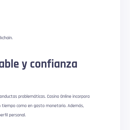
kchain.
able y confianza
conductas problemáticas. Casino Online incorpora
 en tiempo como en gasto monetario. Además,
rfil personal.