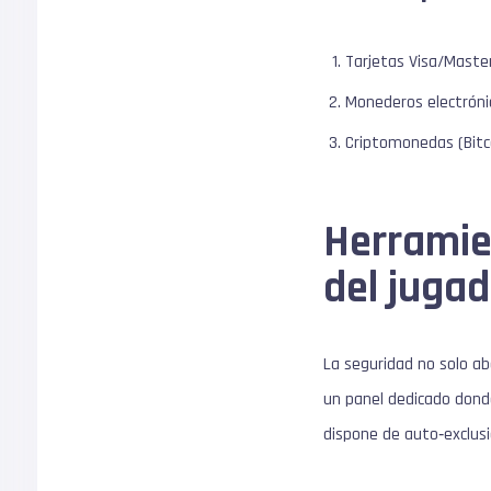
Tarjetas Visa/Master
Monederos electrónico
Criptomonedas (Bitc
Herramie
del juga
La seguridad no solo ab
un panel dedicado dond
dispone de auto‑exclusi