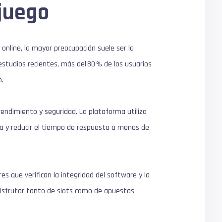
juego
 online, la mayor preocupación suele ser la
estudios recientes, más del 80 % de los usuarios
o.
rendimiento y seguridad. La plataforma utiliza
rga y reducir el tiempo de respuesta a menos de
es que verifican la integridad del software y la
disfrutar tanto de slots como de apuestas