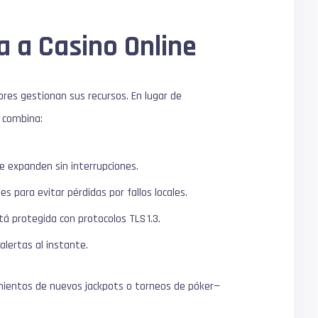
a a Casino Online
res gestionan sus recursos. En lugar de
e combina:
e expanden sin interrupciones.
s para evitar pérdidas por fallos locales.
tá protegida con protocolos TLS 1.3.
lertas al instante.
mientos de nuevos jackpots o torneos de póker—