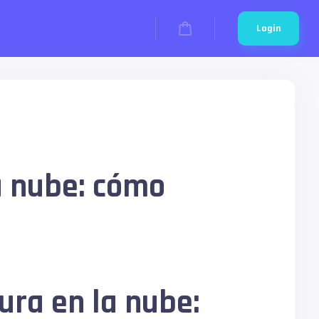
Login
a nube: cómo
ura en la nube: