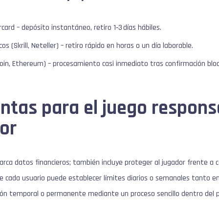
card – depósito instantáneo, retiro 1‑3 días hábiles.
s (Skrill, Neteller) – retiro rápido en horas o un día laborable.
oin, Ethereum) – procesamiento casi inmediato tras confirmación bloc
ntas para el juego respons
dor
arca datos financieros; también incluye proteger al jugador frente a 
e cada usuario puede establecer límites diarios o semanales tanto
ón temporal o permanente mediante un proceso sencillo dentro del pe