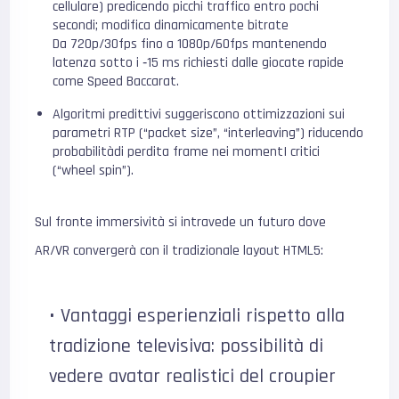
cellulare) predicendo picchi traffico entro pochi
secondi; modifica dinamicamente bitrate
Da 720p/30fps fino a 1080p/60fps mantenendo
latenza sotto i ‑15 ms richiesti dalle giocate rapide
come Speed Baccarat.
Algoritmi predittivi suggeriscono ottimizzazioni sui
parametri RTP (“packet size”, “interleaving”) riducendo
probabilitàdi perdita frame nei momentI critici
(“wheel spin”).
Sul fronte immersività si intravede un futuro dove
AR/VR convergerà con il tradizionale layout HTML5:
• Vantaggi esperienziali rispetto alla
tradizione televisiva: possibilità di
vedere avatar realistici del croupier