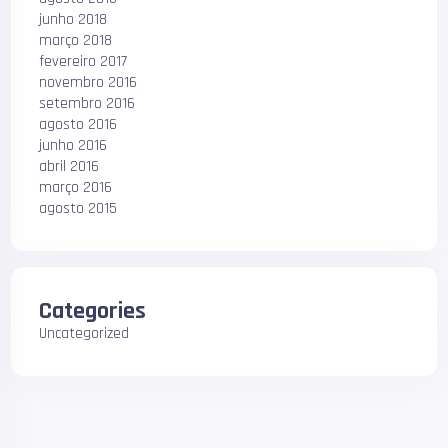
junho 2018
março 2018
fevereiro 2017
novembro 2016
setembro 2016
agosto 2016
junho 2016
abril 2016
março 2016
agosto 2015
Categories
Uncategorized