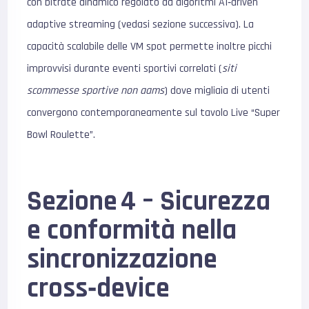
con bitrate dinamico regolato da algoritmi AI‐driven
adaptive streaming (vedasi sezione successiva). La
capacità scalabile delle VM spot permette inoltre picchi
improvvisi durante eventi sportivi correlati (
siti
scommesse sportive non aams
) dove migliaia di utenti
convergono contemporaneamente sul tavolo Live “Super
Bowl Roulette”.
Sezione 4 – Sicurezza
e conformità nella
sincronizzazione
cross‑device