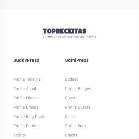
TOPRECEITAS
COMUNIDADE DE RECEITAS LUCRATIVAS
BuddyPress
GamiPress
Profile Timeline
Badges
Profile About
Profile Badges
Profile Friends
Quests
Profile Groups
Profile Quests
Profile Blog Posts
Ranks
Profile Photos
Profile Rank
Activity
Credits