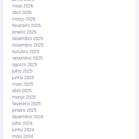
maio 2026
abril 2026
março 2026
fevereiro 2026
janeiro 2026
dezembro 2025
novembro 2025
outubro 2025
setembro 2025
agosto 2025
julho 2025
junho 2025
maio 2025
abril 2025
março 2025
fevereiro 2025
janeiro 2025
dezembro 2024
julho 2024
junho 2024
maio 2024