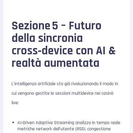
Sezione 5 – Futuro
della sincronia
cross‑device con AI &
realtà aumentata
L’intelligenza artificiale sta già rivoluzionando il modo in
cui vengono gestite le sessioni multidevice nei casinò
live:
AI‐Driven Adaptive Streaming analizza in tempo reale
metriche network dell’utente (RSSI, congestione