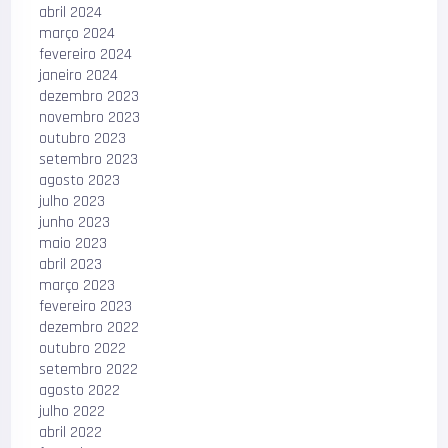
abril 2024
março 2024
fevereiro 2024
janeiro 2024
dezembro 2023
novembro 2023
outubro 2023
setembro 2023
agosto 2023
julho 2023
junho 2023
maio 2023
abril 2023
março 2023
fevereiro 2023
dezembro 2022
outubro 2022
setembro 2022
agosto 2022
julho 2022
abril 2022