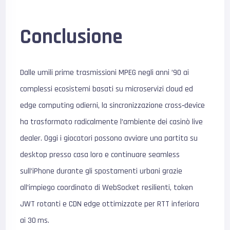
Conclusione
Dalle umili prime trasmissioni MPEG negli anni ’90 ai
complessi ecosistemi basati su microservizi cloud ed
edge computing odierni, la sincronizzazione cross‑device
ha trasformato radicalmente l’ambiente dei casinò live
dealer. Oggi i giocatori possono avviare una partita su
desktop presso casa loro e continuare seamless
sull’iPhone durante gli spostamenti urbani grazie
all’impiego coordinato di WebSocket resilienti, token
JWT rotanti e CDN edge ottimizzate per RTT inferiora
ai 30 ms.