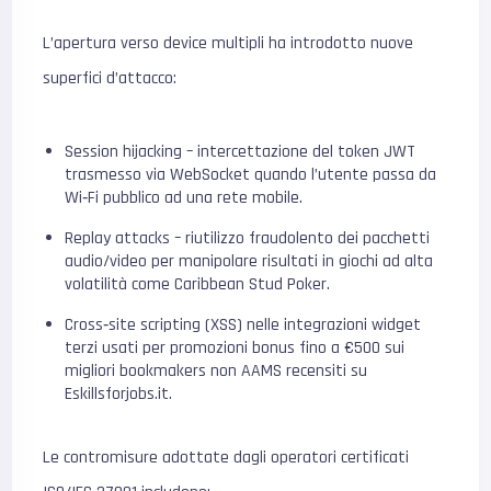
L’apertura verso device multipli ha introdotto nuove
superfici d’attacco:
Session hijacking – intercettazione del token JWT
trasmesso via WebSocket quando l’utente passa da
Wi‑Fi pubblico ad una rete mobile.
Replay attacks – riutilizzo fraudolento dei pacchetti
audio/video per manipolare risultati in giochi ad alta
volatilità come Caribbean Stud Poker.
Cross‑site scripting (XSS) nelle integrazioni widget
terzi usati per promozioni bonus fino a €500 sui
migliori bookmakers non AAMS recensiti su
Eskillsforjobs.it.
Le contromisure adottate dagli operatori certificati