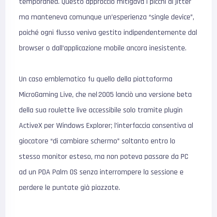
temporanea. Questo approccio mitigava i picchi di jitter
ma manteneva comunque un’esperienza “single device”,
poiché ogni flusso veniva gestito indipendentemente dal
browser o dall’applicazione mobile ancora inesistente.
Un caso emblematico fu quello della piattaforma
MicroGaming Live, che nel 2005 lanciò una versione beta
della sua roulette live accessibile solo tramite plugin
ActiveX per Windows Explorer; l’interfaccia consentiva al
giocatore “di cambiare schermo” soltanto entro lo
stesso monitor esteso, ma non poteva passare da PC
ad un PDA Palm OS senza interrompere la sessione e
perdere le puntate già piazzate.