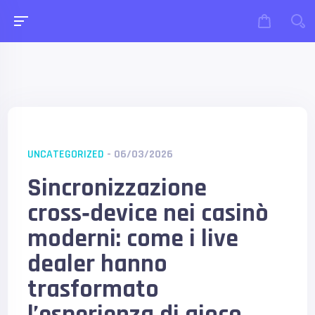
UNCATEGORIZED
- 06/03/2026
Sincronizzazione
cross‑device nei casinò
moderni: come i live
dealer hanno
trasformato
l’esperienza di gioco