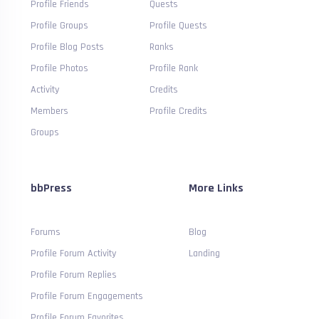
Profile Friends
Quests
Profile Groups
Profile Quests
Profile Blog Posts
Ranks
Profile Photos
Profile Rank
Activity
Credits
Members
Profile Credits
Groups
bbPress
More Links
Forums
Blog
Profile Forum Activity
Landing
Profile Forum Replies
Profile Forum Engagements
Profile Forum Favorites