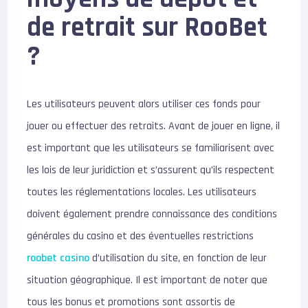
de retrait sur RooBet
?
Les utilisateurs peuvent alors utiliser ces fonds pour
jouer ou effectuer des retraits. Avant de jouer en ligne, il
est important que les utilisateurs se familiarisent avec
les lois de leur juridiction et s’assurent qu’ils respectent
toutes les réglementations locales. Les utilisateurs
doivent également prendre connaissance des conditions
générales du casino et des éventuelles restrictions
roobet casino
d’utilisation du site, en fonction de leur
situation géographique. Il est important de noter que
tous les bonus et promotions sont assortis de