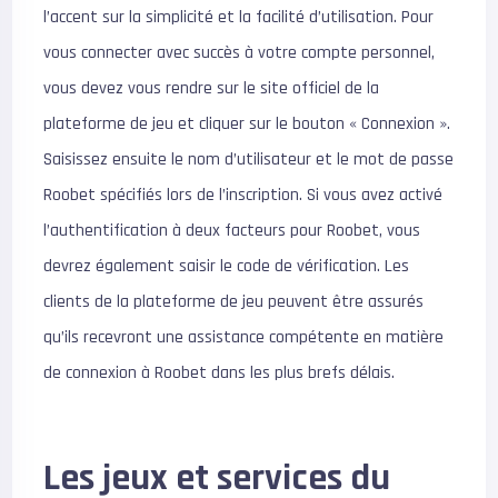
l’accent sur la simplicité et la facilité d’utilisation. Pour
vous connecter avec succès à votre compte personnel,
vous devez vous rendre sur le site officiel de la
plateforme de jeu et cliquer sur le bouton « Connexion ».
Saisissez ensuite le nom d’utilisateur et le mot de passe
Roobet spécifiés lors de l’inscription. Si vous avez activé
l’authentification à deux facteurs pour Roobet, vous
devrez également saisir le code de vérification. Les
clients de la plateforme de jeu peuvent être assurés
qu’ils recevront une assistance compétente en matière
de connexion à Roobet dans les plus brefs délais.
Les jeux et services du