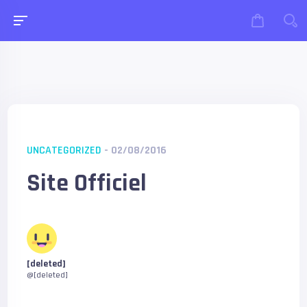
UNCATEGORIZED
- 02/08/2016
Site Officiel
[deleted]
@[deleted]