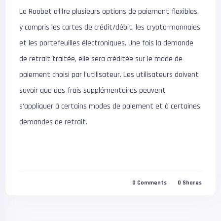
Le Roobet offre plusieurs options de paiement flexibles,
y compris les cartes de crédit/débit, les crypto-monnaies
et les portefeuilles électroniques. Une fois la demande
de retrait traitée, elle sera créditée sur le mode de
paiement choisi par l’utilisateur. Les utilisateurs doivent
savoir que des frais supplémentaires peuvent
s’appliquer à certains modes de paiement et à certaines
demandes de retrait.
0
Comments
0
Shares