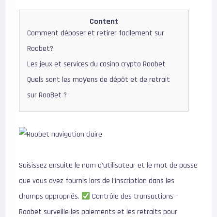
Content
Comment déposer et retirer facilement sur
Roobet?
Les jeux et services du casino crypto Roobet
Quels sont les moуens de dépôt et de retrait
sur RooBet ?
Saisissez ensuite le nom d’utilisateur et le mot de passe
que vous avez fournis lors de l’inscription dans les
champs appropriés.
Contrôle des transactions –
Roobet surveille les paiements et les retraits pour