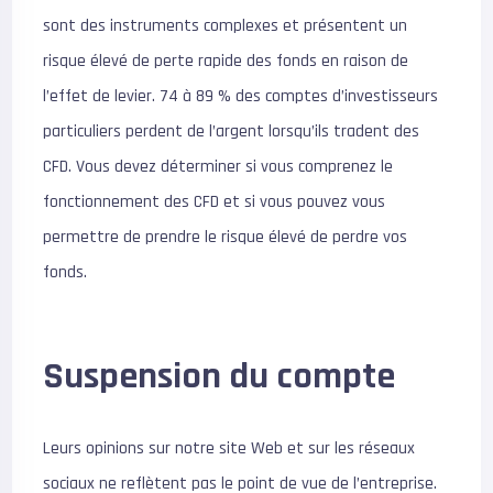
sont des instruments complexes et présentent un
risque élevé de perte rapide des fonds en raison de
l’effet de levier. 74 à 89 % des comptes d’investisseurs
particuliers perdent de l’argent lorsqu’ils tradent des
CFD. Vous devez déterminer si vous comprenez le
fonctionnement des CFD et si vous pouvez vous
permettre de prendre le risque élevé de perdre vos
fonds.
Suspension du compte
Leurs opinions sur notre site Web et sur les réseaux
sociaux ne reflètent pas le point de vue de l’entreprise.