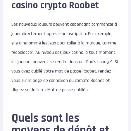
casino crypto Roobet
Les nouveaux joueurs peuvent cependant commencer à
jouer directement après leur inscription. Par exemple,
elle a renommé les jeux pour coller à la marque, comme
“Rooolette”. Au niveau des jeux casino, à tout moment,
les joueurs peuvent se rendre dans un “Roo’s Lounge”. Si
vous avez oublié votre mot de passe Roobet, rendez-
vous sur la page de connexion du compte Roobet et
cliquez sur le lien « Mot de passe oublié ».
Quels sont les
moуens de dépôt et