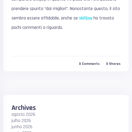
prendere spunto “dai migliori”. Nonostante questo, il sito
sembra essere affidabile, anche se
skilljoy
ho trovato
pochi commenti a riguardo.
0
Comments
0
Shares
Archives
agosto 2026
julho 2026
junho 2026