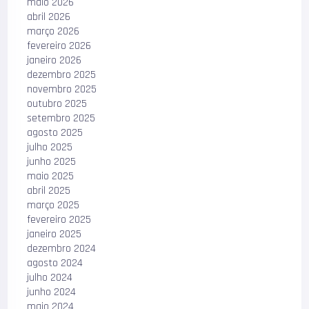
maio 2026
abril 2026
março 2026
fevereiro 2026
janeiro 2026
dezembro 2025
novembro 2025
outubro 2025
setembro 2025
agosto 2025
julho 2025
junho 2025
maio 2025
abril 2025
março 2025
fevereiro 2025
janeiro 2025
dezembro 2024
agosto 2024
julho 2024
junho 2024
maio 2024