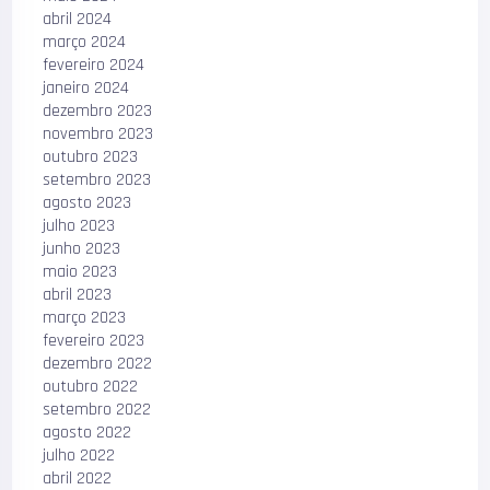
abril 2024
março 2024
fevereiro 2024
janeiro 2024
dezembro 2023
novembro 2023
outubro 2023
setembro 2023
agosto 2023
julho 2023
junho 2023
maio 2023
abril 2023
março 2023
fevereiro 2023
dezembro 2022
outubro 2022
setembro 2022
agosto 2022
julho 2022
abril 2022