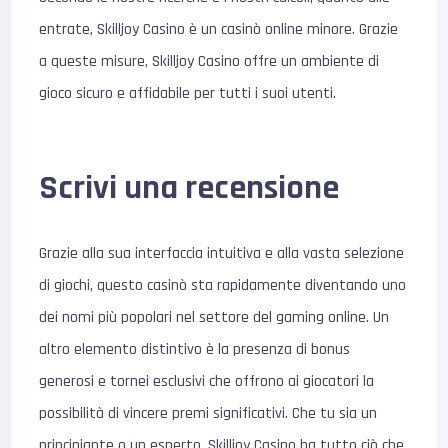
entrate, Skilljoy Casino è un casinò online minore. Grazie
a queste misure, Skilljoy Casino offre un ambiente di
gioco sicuro e affidabile per tutti i suoi utenti.
Scrivi una recensione
Grazie alla sua interfaccia intuitiva e alla vasta selezione
di giochi, questo casinò sta rapidamente diventando uno
dei nomi più popolari nel settore del gaming online. Un
altro elemento distintivo è la presenza di bonus
generosi e tornei esclusivi che offrono ai giocatori la
possibilità di vincere premi significativi. Che tu sia un
principiante o un esperto, Skilljoy Casino ha tutto ciò che