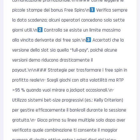
comunicazione promozionale.\n\n### Come leggere le
piccole stampe dei bonus Free Spins\n
Verifica sempre
la data scadenza; alcuni operatori concedono solo sette
giorni utili.\n
Controlla se esiste un limite massimo
alla vincita derivante dai free spin.\n
Accertati che la
versione della slot sia quella “full‑pay”, poiché alcune
versioni demo riducono drasticamente il
payout.\n\n### Strategie per trasformare i free spin in
profitto reale\n- Scegli giochi con alta volatilità ma RTP
>95 % quando vuoi mirare a jackpot occasionali.\n-
Utilizza sistemi bet‑size progressivi (es.: Kelly Criterion)
per gestire efficacemente il bankroll durante la sessione
gratuita.\n- Gioca prima su linee multiple solo dopo aver
verificato quale combinazione ti consente il maggior