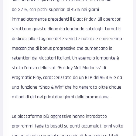
del 27 %, con picchi superiori al 45 % nei giorni
immediatamente precedenti il Black Friday. Gli operatori
sfruttano questa dinamica lanciando cataloghi tematici
dedicati alla stagione delle vendite natalizie e inserendo
meccaniche di bonus progressive che aumentano la
retention dei giocatori italiani. Un esempio lampante è
stato l’arrivo della slot “Holiday Mall Madness” di
Pragmatic Play, caratterizzata da un RTP del 96,8 % e da
una funzione “Shop & Win” che ha generato oltre cinque
milioni di giri nei primi due giorni della promozione.
Le piattaforme più aggressive hanno introdotto
programmi fedeltà basati su punti accumulati ogni volta
che un utente completa una serie di free spin su titoli