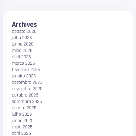
Archives
agosto 2026
julho 2026
junho 2026
maio 2026
abril 2026
março 2026
fevereiro 2026
janeiro 2026
dezembro 2025
novembro 2025
outubro 2025
setembro 2025
agosto 2025
julho 2025
junho 2025
maio 2025
abril 2025