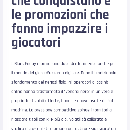
che conquistano e
le promozioni che
fanno impazzire i
giocatori
Il Black Friday è ormai una data di riferimento anche per
il mondo del gioco d’azzardo digitale. Dopo il tradizionale
sfondamento dei negozi fisici, gli operatori di casinò
online hanno trasformato il “venerdì nero” in un vero e
proprio festival di offerte, bonus e nuove uscite di slot
machine. La pressione competitiva spinge i fornitori a
rilasciare titoli con RTP più alti, volatilità calibrata e
grafica ultra‑realistica proprio per attirare sia i giocatori