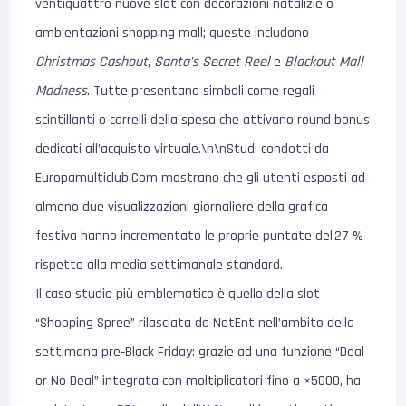
ventiquattro nuove slot con decorazioni natalizie o
ambientazioni shopping mall; queste includono
Christmas Cashout
,
Santa’s Secret Reel
e
Blackout Mall
Madness
. Tutte presentano simboli come regali
scintillanti o carrelli della spesa che attivano round bonus
dedicati all’acquisto virtuale.\n\nStudi condotti da
Europamulticlub.Com mostrano che gli utenti esposti ad
almeno due visualizzazioni giornaliere della grafica
festiva hanno incrementato le proprie puntate del 27 %
rispetto alla media settimanale standard.
Il caso studio più emblematico è quello della slot
“Shopping Spree” rilasciata da NetEnt nell’ambito della
settimana pre‑Black Friday: grazie ad una funzione “Deal
or No Deal” integrata con moltiplicatori fino a ×5000, ha