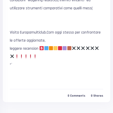
condizioni—wagering realistico,\nl​imiti vincent​ì­—ed
utilizzare strumenti comparativi come quelli mess​(⁠​​⁠⁠⁠⁠⁠⁠⁠⁠⁠⁠​​⁠​​︎​​︎​​︎​​​‍‍‌‌‌‌‌ ‌‌ ‌ ‌ ‌‌‌‌‌ ‌‌ ‌‌ ‌‌‌‍‍‍‍‌‌‌‏‏‏‏‏‏‏‏‏‎‎‎‎‎‎ ‎ ‎ ‎
‎ ‎ ‎ ‎ ‏ ‏ ‏ ‏ ‏ ‏ ‏ ‏ ‏ ​​​​​​​​​
Visita Europamulticlub.Com oggi stesso per confrontare
le offerte aggiornate,
leggere recension­ ​
“`
0
Comments
0
Shares