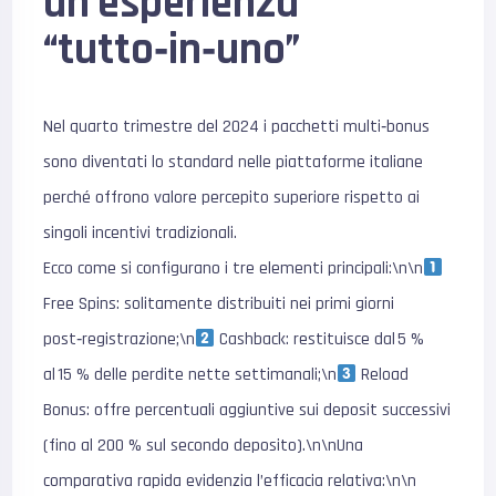
un’esperienza
“tutto‑in‑uno”
Nel quarto trimestre del 2024 i pacchetti multi‑bonus
sono diventati lo standard nelle piattaforme italiane
perché offrono valore percepito superiore rispetto ai
singoli incentivi tradizionali.
Ecco come si configurano i tre elementi principali:\n\n
Free Spins: solitamente distribuiti nei primi giorni
post‑registrazione;\n
Cashback: restituisce dal 5 %
al 15 % delle perdite nette settimanali;\n
Reload
Bonus: offre percentuali aggiuntive sui deposit successivi
(fino al 200 % sul secondo deposito).\n\nUna
comparativa rapida evidenzia l’efficacia relativa:\n\n