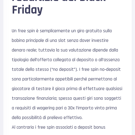
Friday
Un free spin è semplicemente un giro gratuito sulla
bobina principale di una slot senza dover investire
denaro reale; tuttavia la sua valutazione dipende dalla
tipologia dell’offerta collegata al deposito o all’assenza
totale dello stesso (“no deposit”). I free spin no‑deposit
sono particolarmente appetibili perché permettono al
giocatore di testare il gioco prima di effettuare qualsiasi
transazione finanziaria; spesso questi giri sono soggetti
a requisiti di wagering pari a 30x l’importo vinto prima
della possibilità di prelievo effettivo.
Al contrario i free spin associati a deposit bonus