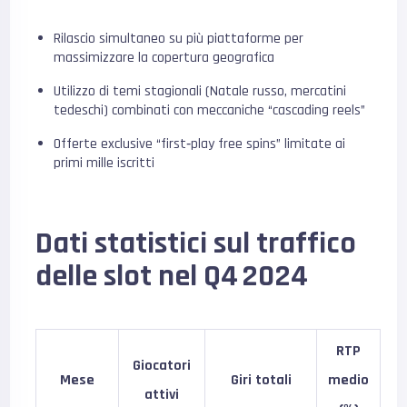
Rilascio simultaneo su più piattaforme per
massimizzare la copertura geografica
Utilizzo di temi stagionali (Natale russo, mercatini
tedeschi) combinati con meccaniche “cascading reels”
Offerte exclusive “first‑play free spins” limitate ai
primi mille iscritti
Dati statistici sul traffico
delle slot nel Q4 2024
RTP
Giocatori
Mese
Giri totali
medio
attivi