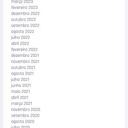
março 2023
fevereiro 2023
dezembro 2022
outubro 2022
setembro 2022
agosto 2022
julho 2022
abril 2022
fevereiro 2022
dezembro 2021
novembro 2021
outubro 2021
agosto 2021
julho 2021
junho 2021
maio 2021
abril 2021
março 2021
novembro 2020
setembro 2020
agosto 2020
julho 2020