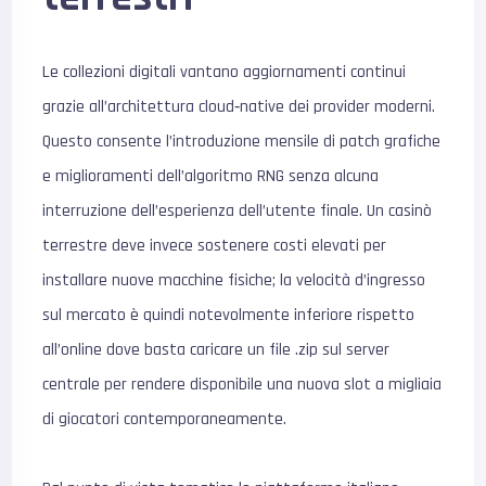
Le collezioni digitali vantano aggiornamenti continui
grazie all’architettura cloud‑native dei provider moderni.
Questo consente l’introduzione mensile di patch grafiche
e miglioramenti dell’algoritmo RNG senza alcuna
interruzione dell’esperienza dell’utente finale. Un casinò
terrestre deve invece sostenere costi elevati per
installare nuove macchine fisiche; la velocità d’ingresso
sul mercato è quindi notevolmente inferiore rispetto
all’online dove basta caricare un file .zip sul server
centrale per rendere disponibile una nuova slot a migliaia
di giocatori contemporaneamente.