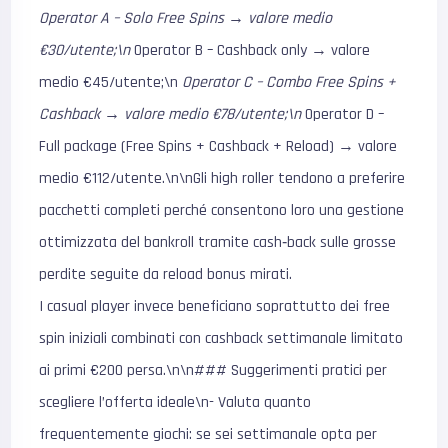
Operator A – Solo Free Spins → valore medio
€30/utente;\n
Operator B – Cashback only → valore
medio €45/utente;\n
Operator C – Combo Free Spins +
Cashback → valore medio €78/utente;\n
Operator D –
Full package (Free Spins + Cashback + Reload) → valore
medio €112/utente.\n\nGli high roller tendono a preferire
pacchetti completi perché consentono loro una gestione
ottimizzata del bankroll tramite cash‑back sulle grosse
perdite seguite da reload bonus mirati.
I casual player invece beneficiano soprattutto dei free
spin iniziali combinati con cashback settimanale limitato
ai primi €200 persa.\n\n### Suggerimenti pratici per
scegliere l’offerta ideale\n- Valuta quanto
frequentemente giochi: se sei settimanale opta per