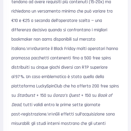
tendono ad avere requisiti più contenuti (15‑20x) ma
richiedono un versamento minimo che può variare tra
€10 e €25 a seconda dell’operatore scelto — una
differenza decisiva quando si confrontano i migliori
bookmaker non aams disponibili sul mercato
italiano.\n\nDurante il Black Friday molti operatori hanno
promosso pacchetti contenenti fino a 500 free spins
distribuiti su cinque giochi diversi con RTP superiore
al 97 %. Un caso emblematico è stato quello della
piattaforma LuckySpinClub che ha offerto 200 free spins
su
Starburst
+ 150 su
Gonzo’s Quest
+ 150 su
Book of
Dead
, tutti validi entro le prime sette giornate
post‑registrazione.\n\nGli effetti sull’acquisizione sono
misurabili: gli studi interni mostrano che gli utenti