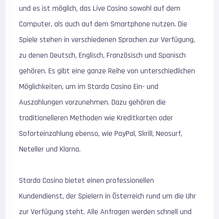
und es ist möglich, das Live Casino sowohl auf dem
Computer, als auch auf dem Smartphone nutzen. Die
Spiele stehen in verschiedenen Sprachen zur Verfügung,
zu denen Deutsch, Englisch, Französisch und Spanisch
gehören. Es gibt eine ganze Reihe von unterschiedlichen
Möglichkeiten, um im Starda Casino Ein- und
Auszahlungen vorzunehmen. Dazu gehören die
traditionelleren Methoden wie Kreditkarten oder
Soforteinzahlung ebenso, wie PayPal, Skrill, Neosurf,
Neteller und Klarna.
Starda Casino bietet einen professionellen
Kundendienst, der Spielern in Österreich rund um die Uhr
zur Verfügung steht. Alle Anfragen werden schnell und