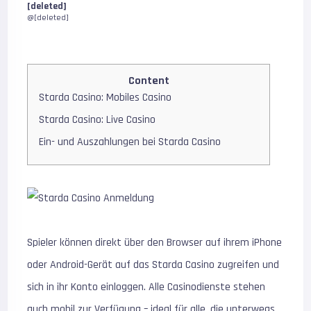
[deleted]
@[deleted]
Content
Starda Casino: Mobiles Casino
Starda Casino: Live Casino
Ein- und Auszahlungen bei Starda Casino
Spieler können direkt über den Browser auf ihrem iPhone
oder Android-Gerät auf das Starda Casino zugreifen und
sich in ihr Konto einloggen. Alle Casinodienste stehen
auch mobil zur Verfügung – ideal für alle, die unterwegs