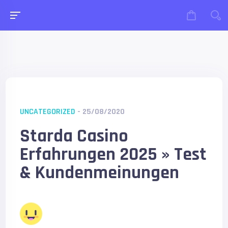
UNCATEGORIZED
- 25/08/2020
Starda Casino
Erfahrungen 2025 » Test
& Kundenmeinungen