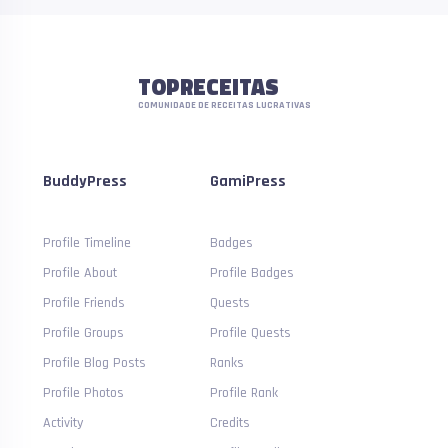
TOPRECEITAS
COMUNIDADE DE RECEITAS LUCRATIVAS
BuddyPress
GamiPress
Profile Timeline
Badges
Profile About
Profile Badges
Profile Friends
Quests
Profile Groups
Profile Quests
Profile Blog Posts
Ranks
Profile Photos
Profile Rank
Activity
Credits