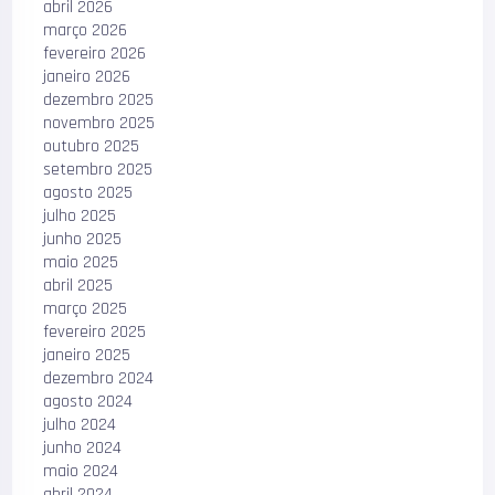
abril 2026
março 2026
fevereiro 2026
janeiro 2026
dezembro 2025
novembro 2025
outubro 2025
setembro 2025
agosto 2025
julho 2025
junho 2025
maio 2025
abril 2025
março 2025
fevereiro 2025
janeiro 2025
dezembro 2024
agosto 2024
julho 2024
junho 2024
maio 2024
abril 2024