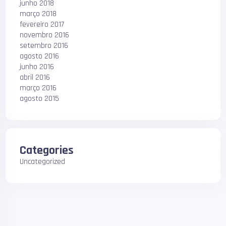
junho 2018
março 2018
fevereiro 2017
novembro 2016
setembro 2016
agosto 2016
junho 2016
abril 2016
março 2016
agosto 2015
Categories
Uncategorized