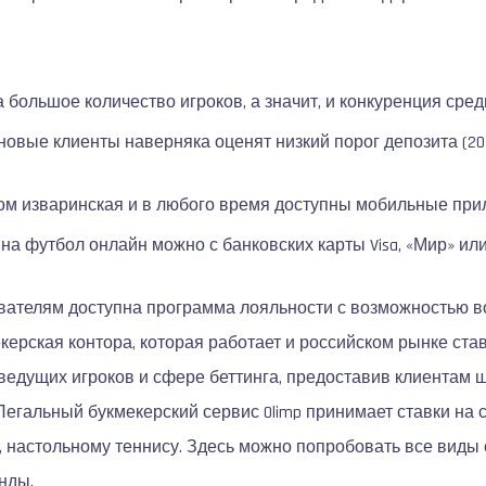
 большое количество игроков, а значит, и конкуренция сре
новые клиенты наверняка оценят низкий порог депозита (20
ом изваринская и в любого время доступны мобильные прило
на футбол онлайн можно с банковских карты Visa, «Мир» или 
ателям доступна программа лояльности с возможностью во
мекерская контора, которая работает и российском рынке ста
 ведущих игроков и сфере беттинга, предоставив клиентам 
Легальный букмекерский сервис Olimp принимает ставки на 
, настольному теннису. Здесь можно попробовать все виды с
нды.