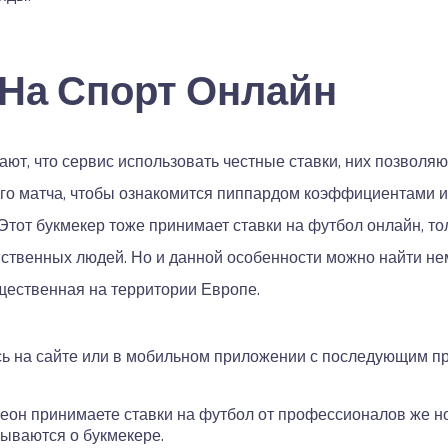
 На Спорт Онлайн
ют, что сервис использовать честные ставки, них позволяю
го матча, чтобы ознакомится пиппардом коэффициентами и
 Этот букмекер тоже принимает ставки на футбол онлайн, то
ственных людей. Но и данной особенности можно найти нема
щественная на территории Европе.
ь на сайте или в мобильном приложении с последующим пр
еон принимаете ставки на футбол от профессионалов же но
ываются о букмекере.