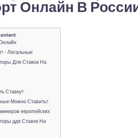
рт Онлайн В России
Content
 Онлайн
и? – Легальные
торы Для Ставок На
ть Ставку?
мные Можно Ставить?
кмекеров европейских
торы ддя Ставок На