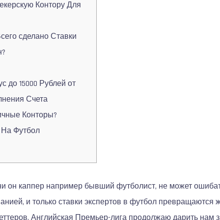
екерскую Контору Для
л
сего сделано Ставки
н?
с до 15000 Рублей от
лнения Счета
ичные Конторы?
 На Футбол
л
ни он каппер например бывший футболист, не может ошибать
панией, и только ставки экспертов в футбол превращаются 
ттеров. Английская Премьер-лига продолжаю дарить нам 