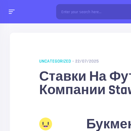
UNCATEGORIZED
- 22/07/2025
Ставки На Фу
Компании Staw
Букмек