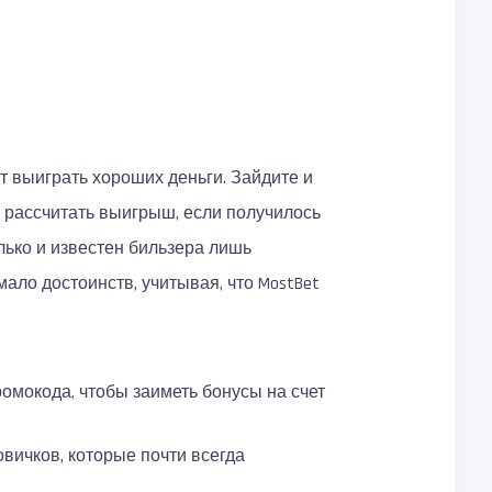
т выиграть хороших деньги. Зайдите и
 рассчитать выигрыш, если получилось
лько и известен бильзера лишь
ло достоинств, учитывая, что MostBet
омокода, чтобы заиметь бонусы на счет
вичков, которые почти всегда