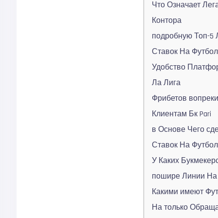
Что Означает Лег
Контора
подробную Топ-5 
Ставок На Футбо
Удобство Платфо
Ла Лига
Фрибетов вопреки
Клиентам Бк Pari
в Основе Чего сд
Ставок На Футбол
У Каких Букмекер
пошире Линии На
Какими имеют Фу
На только Обращ