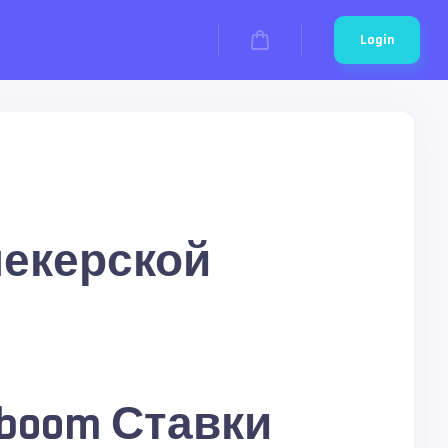
Login
мекерской
boom Ставки