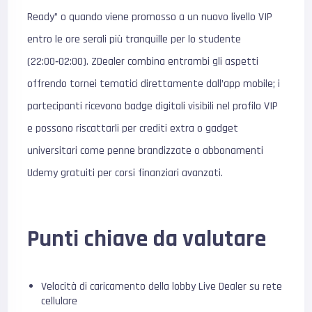
Ready” o quando viene promosso a un nuovo livello VIP
entro le ore serali più tranquille per lo studente
(22:00‑02:00). ZDealer combina entrambi gli aspetti
offrendo tornei tematici direttamente dall’app mobile; i
partecipanti ricevono badge digitali visibili nel profilo VIP
e possono riscattarli per crediti extra o gadget
universitari come penne brandizzate o abbonamenti
Udemy gratuiti per corsi finanziari avanzati.
Punti chiave da valutare
Velocità di caricamento della lobby Live Dealer su rete
cellulare