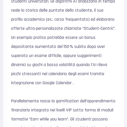
studenti universitari. Gli algoritmi AI analizzano in tempo
reale lo storico delle puntate dello studente, il suo
profilo accademico (es.: corso frequentato) ed elaborano
offerte ultra‑personalizzate chiamate “Student‑Centric”.
Un esempio pratico potrebbe essere un bonus
depositante aumentato del 150 % subito dopo aver
superato un esame difficile, oppure suggerimenti
dinamici su giochi a bassa volatilità quando l’AI rileva
picchi stressanti nel calendario degli esami tramite
integrazione con Google Calendar .
Parallelamente nasce la gamification dell’apprendimento
finanziario integrata nei livelli VIP sotto forma di moduli
formativi “Earn while you learn”. Gli studenti possono