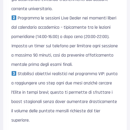
corrente universitario.
Programma le sessioni Live Dealer nei momenti liberi
dal calendario accademico – tipicamente tra le lezioni
pomeridiane (14:00‑16:00) o dopo cena (20:00‑22:00).
Imposta un timer sul telefono per limitare ogni sessione
a massimo 90 minuti, così da prevenire affaticamento
mentale prima degli esami finali.
Stabilisci obiettivi realistici nel programma VIP: punta
a raggiungere uno step ogni due mesi anziché cercare
l’Elite in tempi brevi; questo ti permette di sfruttare i
boost stagionali senza dover aumentare drasticamente
il volume delle puntate mensili richieste dal tier
superiore.