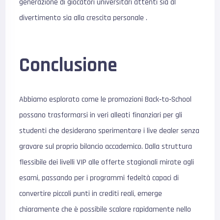
generazione di giocatori universitari attenti sia al
divertimento sia alla crescita personale .
Conclusione
Abbiamo esplorato come le promozioni Back‑to‑School
possano trasformarsi in veri alleati finanziari per gli
studenti che desiderano sperimentare i live dealer senza
gravare sul proprio bilancio accademico. Dalla struttura
flessibile dei livelli VIP alle offerte stagionali mirate agli
esami, passando per i programmi fedeltà capaci di
convertire piccoli punti in crediti reali, emerge
chiaramente che è possibile scalare rapidamente nello