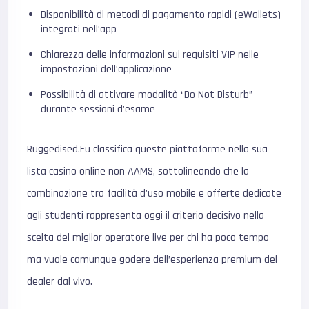
Disponibilità di metodi di pagamento rapidi (eWallets)
integrati nell’app
Chiarezza delle informazioni sui requisiti VIP nelle
impostazioni dell’applicazione
Possibilità di attivare modalità “Do Not Disturb”
durante sessioni d’esame
Ruggedised.Eu classifica queste piattaforme nella sua
lista casino online non AAMS, sottolineando che la
combinazione tra facilità d’uso mobile e offerte dedicate
agli studenti rappresenta oggi il criterio decisivo nella
scelta del miglior operatore live per chi ha poco tempo
ma vuole comunque godere dell’esperienza premium del
dealer dal vivo.