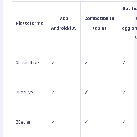
Notifi
App
Compatibilità
Piattaforma
Android/iOS
tablet
aggio
XCasinoLive
✓
✓
✓
YBetLive
✓
✗
✓
ZDealer
✓
✓
✓