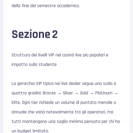
della fine del semestre accademico.
Sezione 2
Struttura dei livelli VIP nei casinò live più popolari e
impatto sullo studente
La gerarchia VIP tipica nei live dealer segue una scala a
quattro gradini: Bronze → Silver → Gold → Platinum →
Elite. Ogni tier richiede un volume di puntata mensile o
annuale che varia notevolmente tra gli operatori, ma
tutti mantengono una soglia minima pensata per chi ha
un budget limitato.