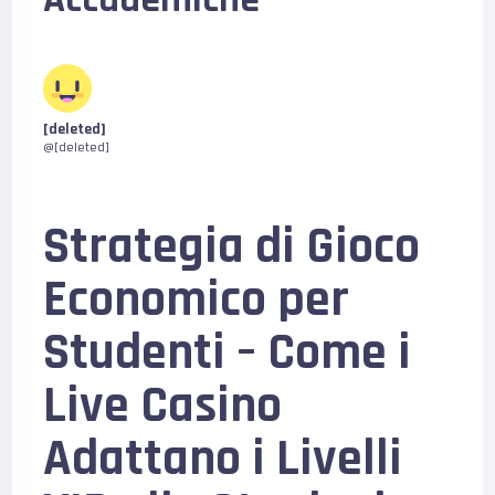
[deleted]
@[deleted]
Strategia di Gioco
Economico per
Studenti – Come i
Live Casino
Adattano i Livelli