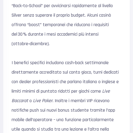
“Back‑to‑School” per avvicinarsi rapidamente al livello
Silver senza superare il proprio budget. Alcuni casinò
offrono “boost” temporanei che riducono i requisiti
del 30 % durante i mesi accademici più intensi
(ottobre‑dicembre).
I benefici specifici includono cash‑back settimanale
direttamente accreditato sul conto gioco, turni dedicati
con dealer professionisti che parlano italiano o inglese e
limiti minimi di puntata ridotti per giochi come
Live
Baccarat
o
Live Poker
. Inoltre i membri VIP ricevono
notifiche push sui nuovi bonus studente tramite l’app
mobile dell’operatore – una funzione particolarmente
utile quando si studia tra una lezione e l’altra nella