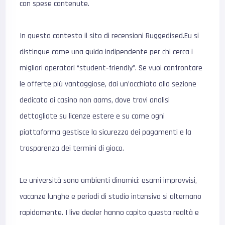
con spese contenute.
In questo contesto il sito di recensioni Ruggedised.Eu si
distingue come una guida indipendente per chi cerca i
migliori operatori “student‑friendly”. Se vuoi confrontare
le offerte più vantaggiose, dai un’occhiata alla sezione
dedicata ai casino non aams, dove trovi analisi
dettagliate su licenze estere e su come ogni
piattaforma gestisce la sicurezza dei pagamenti e la
trasparenza dei termini di gioco.
Le università sono ambienti dinamici: esami improvvisi,
vacanze lunghe e periodi di studio intensivo si alternano
rapidamente. I live dealer hanno capito questa realtà e