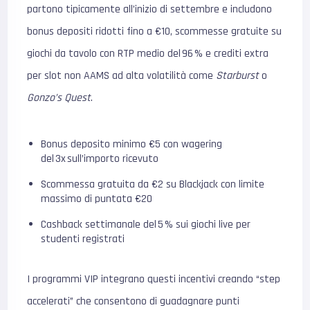
partono tipicamente all’inizio di settembre e includono
bonus depositi ridotti fino a €10, scommesse gratuite su
giochi da tavolo con RTP medio del 96 % e crediti extra
per slot non AAMS ad alta volatilità come
Starburst
o
Gonzo’s Quest
.
Bonus deposito minimo €5 con wagering
del 3x sull’importo ricevuto
Scommessa gratuita da €2 su Blackjack con limite
massimo di puntata €20
Cashback settimanale del 5 % sui giochi live per
studenti registrati
I programmi VIP integrano questi incentivi creando “step
accelerati” che consentono di guadagnare punti