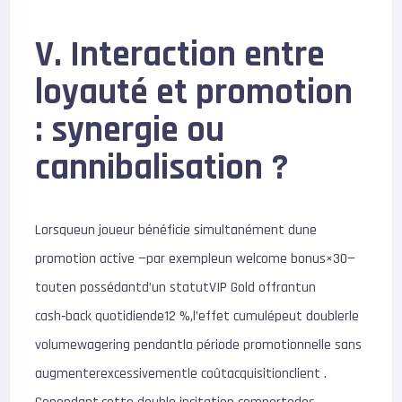
V. Interaction entre
loyauté et promotion
: synergie ou
cannibalisation ?
Lorsqueun joueur bénéficie simultanément dune
promotion active —par exempleun welcome bonus×30—
touten possédantd’un statutVIP Gold offrantun
cash‑back quotidiende12 %,l’effet cumulépeut doublerle
volumewagering pendantla période promotionnelle sans
augmenterexcessivementle coûtacquisitionclient .