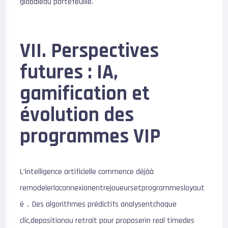
globaledu portefeuille.​
VII. Perspectives
futures : IA,
gamification et
évolution des
programmes VIP
L’intelligence artificielle commence déjàà
remodelerlaconnexionentrejoueursetprogrammesloyaut
é．Des algorithmes prédictifs analysentchaque
clic,depositionou retrait pour proposerin real timedes