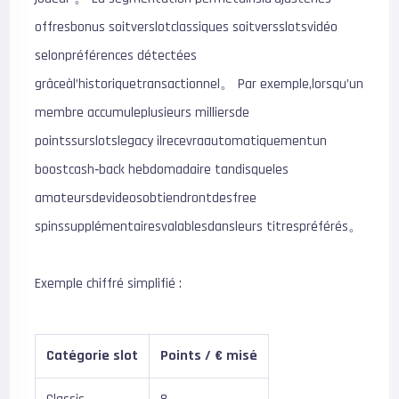
offresbonus soitverslotclassiques soitversslotsvidéo
selonpréférences détectées
grâceàl’historiquetransactionnel。 Par exemple,lorsqu’un
membre accumuleplusieurs milliersde
pointssurslotslegacy ilrecevraautomatiquementun
boostcash‑back hebdomadaire tandisqueles
amateursdevideosobtiendrontdesfree
spinssupplémentairesvalablesdansleurs titrespréférés。
Exemple chiffré simplifié :
Catégorie slot
Points / € misé