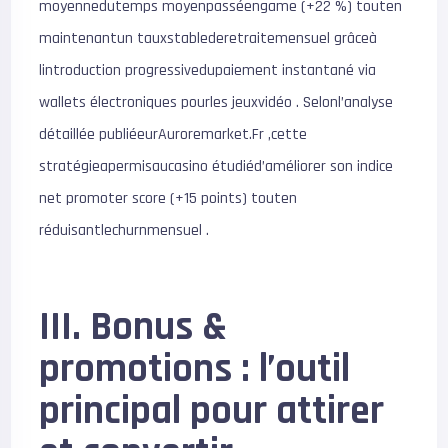
moyennedutemps moyenpasséengame (+22 %) touten
maintenantun tauxstablederetraitemensuel grâceà
lintroduction progressivedupaiement instantané via
wallets électroniques pourles jeuxvidéo . Selonl’analyse
détaillée publiéeurAuroremarket.Fr ,cette
stratégieapermisaucasino étudiéd’améliorer son indice
net promoter score (+15 points) touten
réduisantlechurnmensuel .
III. Bonus &
promotions : l’outil
principal pour attirer