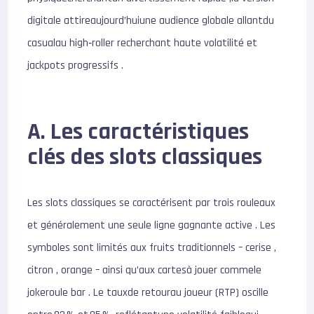
digitale attireaujourd’huiune audience globale allantdu
casualau high‑roller recherchant haute volatilité et
jackpots progressifs .
A. Les caractéristiques
clés des slots classiques
Les slots classiques se caractérisent par trois rouleaux
et généralement une seule ligne gagnante active . Les
symboles sont limités aux fruits traditionnels – cerise ,
citron , orange – ainsi qu’aux cartesà jouer commele
jokeroule bar . Le tauxde retourau joueur (RTP) oscille