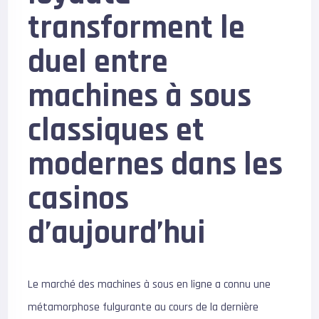
transforment le
duel entre
machines à sous
classiques et
modernes dans les
casinos
d’aujourd’hui
Le marché des machines à sous en ligne a connu une
métamorphose fulgurante au cours de la dernière