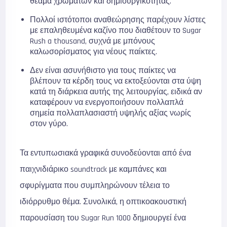
θέαμα χρωμάτων και δημιουργικότητας.
Πολλοί ιστότοποι αναθεώρησης παρέχουν λίστες
με επαληθευμένα καζίνο που διαθέτουν το Sugar
Rush a thousand, συχνά με μπόνους
καλωσορίσματος για νέους παίκτες.
Δεν είναι ασυνήθιστο για τους παίκτες να
βλέπουν τα κέρδη τους να εκτοξεύονται στα ύψη
κατά τη διάρκεια αυτής της λειτουργίας, ειδικά αν
καταφέρουν να ενεργοποιήσουν πολλαπλά
σημεία πολλαπλασιαστή υψηλής αξίας νωρίς
στον γύρο.
Τα εντυπωσιακά γραφικά συνοδεύονται από ένα
παιχνιδιάρικο soundtrack με καμπάνες και
σφυρίγματα που συμπληρώνουν τέλεια το
ιδιόρρυθμο θέμα. Συνολικά, η οπτικοακουστική
παρουσίαση του Sugar Run 1000 δημιουργεί ένα