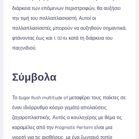
διάρκεια των επόμενων περιστροφών, θα αυξήσει
την τιμή του πολλαπλασιαστή. Αυτοί οι
πολλαπλασιαστές μπορούν να αυξηθούν σημαντικά,
φτάνοντας έως και 1. 024x κατά τη διάρκεια του
παιχνιδιού.
Σύμβολα
Το Sugar Rush multitude of μεταφέρει τους παίκτες σε
έναν ιδιόρρυθμο κόσμο γεμάτο απολαύσεις
ζαχαροπλαστικής. Αυτός ο κουλοχέρης με θέμα τις
καραμέλες από την Pragmatic Perform είναι μια
γιορτή για τις αισθήσεις, με ένα ζωντανό τοπίο