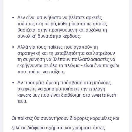
Δεν είναι ασυνήθιστο να βλέπετε αρκετές
τούμπες στη σειρά, κάθε μία από τις οποίες
βασίζεται στην προηγούμενη και αυξάνει τη
συνολική δυνατότητα κέρδους.
Αλλά για τους παίκτες που αγαπούν τη
στρατηγική και τη μεταβλητότητα και λατρεύουν
τη συγκίνηση να βλέπουν πολλαπλασιαστές να
εκρήγνυνται σε όλο το πλέγμα – είναι ένα παιχνίδι
που πρέπει να παίξετε.
Αν προτιμάτε άμεση πρόσβαση στα μπόνους,
σκεφτείτε να χρησιμοποιήσετε την επιλογή
Reward Buy που είναι διαθέσιμη στο Sweets Rush
1000.
Οι παίκτες θα συναντήσουν διάφορες καραμέλες και
ζελέ σε διάφορα σχήματα και χρώματα, όπως