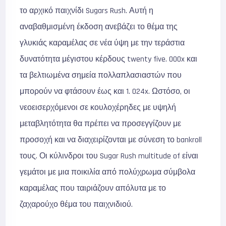
το αρχικό παιχνίδι Sugars Rush. Αυτή η
αναβαθμισμένη έκδοση ανεβάζει το θέμα της
γλυκιάς καραμέλας σε νέα ύψη με την τεράστια
δυνατότητα μέγιστου κέρδους twenty five. 000x και
τα βελτιωμένα σημεία πολλαπλασιαστών που
μπορούν να φτάσουν έως και 1. 024x. Ωστόσο, οι
νεοεισερχόμενοι σε κουλοχέρηδες με υψηλή
μεταβλητότητα θα πρέπει να προσεγγίζουν με
προσοχή και να διαχειρίζονται με σύνεση το bankroll
τους. Οι κύλινδροι του Sugar Rush multitude of είναι
γεμάτοι με μια ποικιλία από πολύχρωμα σύμβολα
καραμέλας που ταιριάζουν απόλυτα με το
ζαχαρούχο θέμα του παιχνιδιού.