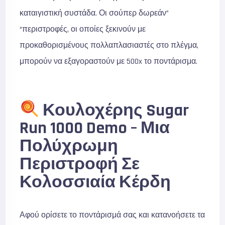
καταιγιστική συστάδα. Οι σούπερ δωρεάν”
“περιστροφές, οι οποίες ξεκινούν με
προκαθορισμένους πολλαπλασιαστές στο πλέγμα,
μπορούν να εξαγοραστούν με 500x το ποντάρισμα.
Κουλοχέρης Sugar
Run 1000 Demo – Μια
Πολύχρωμη
Περιστροφή Σε
Κολοσσιαία Κέρδη
Αφού ορίσετε το ποντάρισμά σας και κατανοήσετε τα