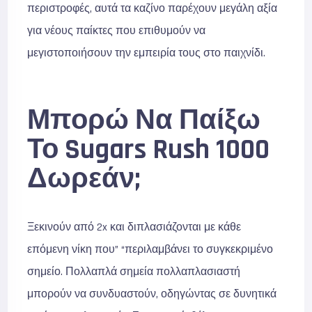
περιστροφές, αυτά τα καζίνο παρέχουν μεγάλη αξία
για νέους παίκτες που επιθυμούν να
μεγιστοποιήσουν την εμπειρία τους στο παιχνίδι.
Μπορώ Να Παίξω
Το Sugars Rush 1000
Δωρεάν;
Ξεκινούν από 2x και διπλασιάζονται με κάθε
επόμενη νίκη που” “περιλαμβάνει το συγκεκριμένο
σημείο. Πολλαπλά σημεία πολλαπλασιαστή
μπορούν να συνδυαστούν, οδηγώντας σε δυνητικά