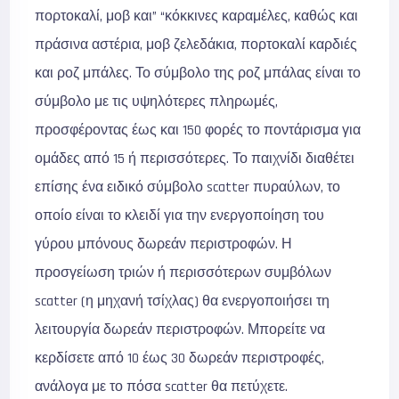
πορτοκαλί, μοβ και” “κόκκινες καραμέλες, καθώς και
πράσινα αστέρια, μοβ ζελεδάκια, πορτοκαλί καρδιές
και ροζ μπάλες. Το σύμβολο της ροζ μπάλας είναι το
σύμβολο με τις υψηλότερες πληρωμές,
προσφέροντας έως και 150 φορές το ποντάρισμα για
ομάδες από 15 ή περισσότερες. Το παιχνίδι διαθέτει
επίσης ένα ειδικό σύμβολο scatter πυραύλων, το
οποίο είναι το κλειδί για την ενεργοποίηση του
γύρου μπόνους δωρεάν περιστροφών. Η
προσγείωση τριών ή περισσότερων συμβόλων
scatter (η μηχανή τσίχλας) θα ενεργοποιήσει τη
λειτουργία δωρεάν περιστροφών. Μπορείτε να
κερδίσετε από 10 έως 30 δωρεάν περιστροφές,
ανάλογα με το πόσα scatter θα πετύχετε.