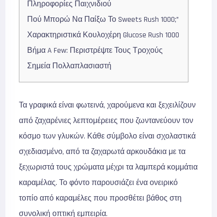
Πληροφορίες Παιχνιδιού
Πού Μπορώ Να Παίξω Το Sweets Rush 1000;”
Χαρακτηριστικά Κουλοχέρη Glucose Rush 1000
Βήμα A Few: Περιστρέψτε Τους Τροχούς
Σημεία Πολλαπλασιαστή
Τα γραφικά είναι φωτεινά, χαρούμενα και ξεχειλίζουν
από ζαχαρένιες λεπτομέρειες που ζωντανεύουν τον
κόσμο των γλυκών. Κάθε σύμβολο είναι σχολαστικά
σχεδιασμένο, από τα ζαχαρωτά αρκουδάκια με τα
ξεχωριστά τους χρώματα μέχρι τα λαμπερά κομμάτια
καραμέλας. Το φόντο παρουσιάζει ένα ονειρικό
τοπίο από καραμέλες που προσθέτει βάθος στη
συνολική οπτική εμπειρία.