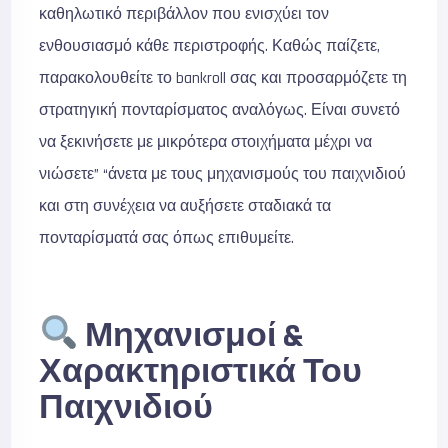
καθηλωτικό περιβάλλον που ενισχύει τον
ενθουσιασμό κάθε περιστροφής. Καθώς παίζετε,
παρακολουθείτε το bankroll σας και προσαρμόζετε τη
στρατηγική πονταρίσματος αναλόγως. Είναι συνετό
να ξεκινήσετε με μικρότερα στοιχήματα μέχρι να
νιώσετε” “άνετα με τους μηχανισμούς του παιχνιδιού
και στη συνέχεια να αυξήσετε σταδιακά τα
πονταρίσματά σας όπως επιθυμείτε.
Μηχανισμοί &
Χαρακτηριστικά Του
Παιχνιδιού