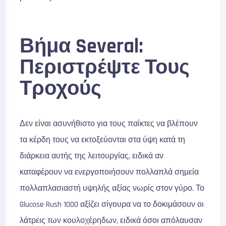
Βήμα Several:
Περιστρέψτε Τους
Τροχούς
Δεν είναι ασυνήθιστο για τους παίκτες να βλέπουν
τα κέρδη τους να εκτοξεύονται στα ύψη κατά τη
διάρκεια αυτής της λειτουργίας, ειδικά αν
καταφέρουν να ενεργοποιήσουν πολλαπλά σημεία
πολλαπλασιαστή υψηλής αξίας νωρίς στον γύρο. Το
Glucose Rush 1000 αξίζει σίγουρα να το δοκιμάσουν οι
λάτρεις των κουλοχέρηδων, ειδικά όσοι απόλαυσαν