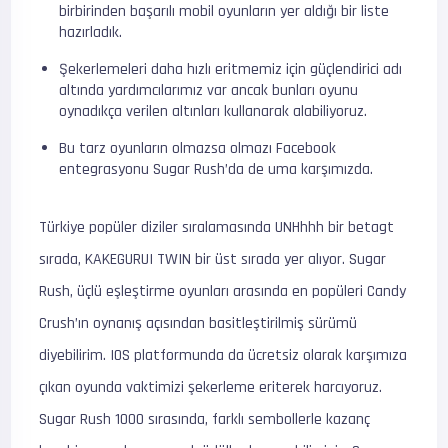
birbirinden başarılı mobil oyunların yer aldığı bir liste
hazırladık.
Şekerlemeleri daha hızlı eritmemiz için güçlendirici adı
altında yardımcılarımız var ancak bunları oyunu
oynadıkça verilen altınları kullanarak alabiliyoruz.
Bu tarz oyunların olmazsa olmazı Facebook
entegrasyonu Sugar Rush’da de uma karşımızda.
Türkiye popüler diziler sıralamasında UNHhhh bir betagt
sırada, KAKEGURUI TWIN bir üst sırada yer alıyor. Sugar
Rush, üçlü eşleştirme oyunları arasında en popüleri Candy
Crush’ın oynanış açısından basitleştirilmiş sürümü
diyebilirim. IOS platformunda da ücretsiz olarak karşımıza
çıkan oyunda vaktimizi şekerleme eriterek harcıyoruz.
Sugar Rush 1000 sırasında, farklı sembollerle kazanç