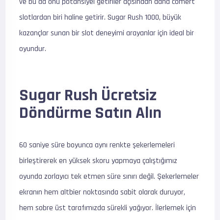
ve bu da onu potansiyel getiriler açısından daha cömert
slotlardan biri haline getirir. Sugar Rush 1000, büyük
kazançlar sunan bir slot deneyimi arayanlar için ideal bir
oyundur.
Sugar Rush Ücretsiz
Döndürme Satın Alın
60 saniye süre boyunca aynı renkte şekerlemeleri
birleştirerek en yüksek skoru yapmaya çalıştığımız
oyunda zorlayıcı tek etmen süre sınırı değil. Şekerlemeler
ekranın hem altbier noktasında sabit olarak duruyor,
hem sobre üst tarafımızda sürekli yağıyor. İlerlemek için