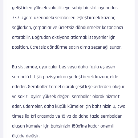
geliştirilen yüksek volatiliteye sahip bir slot oyunudur.
7×7 ızgara üzerindeki sembolleri eşleştirmek kazanç
sağlarken, çarpanlar ve ücretsiz döndürmeler kazancınızı
artırabilir. Doğrudan aksiyona atlamak isteyenler için
position, ücretsiz döndürme satın alma seçeneği sunar.
Bu sistemde, oyuncular beş veya daha fazla eşleşen
sembolü bitişik pozisyonlara yerleştirerek kazanç elde
ederler. Semboller temel olarak çeşitli şekerlerden oluşur
ve sakızlı ayılar yüksek değerli semboller olarak hizmet
eder. Ödemeler, daha küçük kümeler için bahsinizin 0, two
times ila 1x’i arasında ve 15 ya da daha fazla sembolden
oluşan kümeler için bahsinizin 150x’ine kadar önemli
ölçüde değişir.