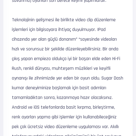
savunma) oyunları son derece keyifli yapımlardır.
Teknolojinin gelişmesi ile birlikte video clip düzenleme
işlemleri için bilgisayara ihtiyaç duyulmuyor. IPad
cihazında yer alan güçlü donanım” “sayesinde videoları
hızlı ve sorunsuz bir şekilde düzenleyebilirsiniz. Bir anda
çıkış yapan empieza oldukça iyi bir başarı elde eden Hi-Fi
Rush, renkli dünyası, muhteşem müzikleri ve keyifli
oynanışı ile zihnimizde yer eden bir oyun oldu. Sugar Dash
kumar deneyiminize başlamak için basit adımları
tamamladıktan sonra, kazanmaya hazır olacaksınız.
Android ve iOS telefonlarda basit kırpma, birleştirme,
renk ayarları yapma gibi işlemler için kullanabileceğiniz
pek çok ücretsiz video düzenleme uygulaması var. Akıllı