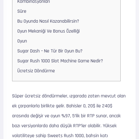
Kombinasyonları
Süre
Bu Oyunda Nasıl Kazanabilirsin?
Oyun Mekaniği Ve Bonus Özelliği
Oyun
Sugar Dash – Ne Tür Bir Oyun Bu?
Sugar Rush 1000 Slot Machine Game Nedir?
Ücretsiz Döndürme
Süper ücretsiz döndürmeler, ızgarada zaten mevcut olan
ek çarpanlarla birlikte gelir. Bahisler 0, 20$ ile 240$
arasında değişir ve oyun %97, 5’lik bir RTP sunar, ancak
bazı versiyonlarda daha düşük RTP’ler olabilir. Yüksek
volatiliteye sahip Sweets Rush 1000, bahsin katı