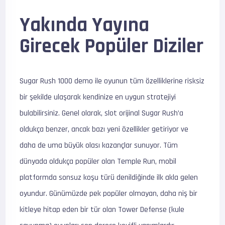
Yakında Yayına
Girecek Popüler Diziler
Sugar Rush 1000 demo ile oyunun tüm özelliklerine risksiz
bir şekilde ulaşarak kendinize en uygun stratejiyi
bulabilirsiniz. Genel olarak, slot orijinal Sugar Rush’a
oldukça benzer, ancak bazı yeni özellikler getiriyor ve
daha de uma büyük olası kazançlar sunuyor. Tüm
dünyada oldukça popüler olan Temple Run, mobil
platformda sonsuz koşu türü denildiğinde ilk akla gelen
oyundur. Günümüzde pek popüler olmayan, daha niş bir
kitleye hitap eden bir tür olan Tower Defense (kule