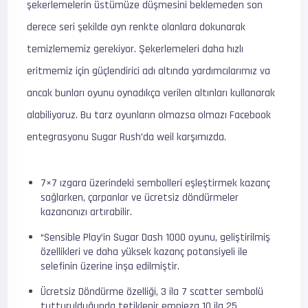
şekerlemelerin üstümüze düşmesini beklemeden son
derece seri şekilde ayn renkte olanlara dokunarak
temizlememiz gerekiyor. Şekerlemeleri daha hızlı
eritmemiz için güçlendirici adı altında yardımcılarımız va
ancak bunları oyunu oynadıkça verilen altınları kullanarak
alabiliyoruz. Bu tarz oyunların olmazsa olmazı Facebook
entegrasyonu Sugar Rush’da weil karşımızda.
7×7 ızgara üzerindeki sembolleri eşleştirmek kazanç
sağlarken, çarpanlar ve ücretsiz döndürmeler
kazancınızı artırabilir.
“Sensible Play’in Sugar Dash 1000 oyunu, geliştirilmiş
özellikleri ve daha yüksek kazanç potansiyeli ile
selefinin üzerine inşa edilmiştir.
Ücretsiz Döndürme özelliği, 3 ila 7 scatter sembolü
tutturulduğunda tetiklenir empieza 10 ila 25