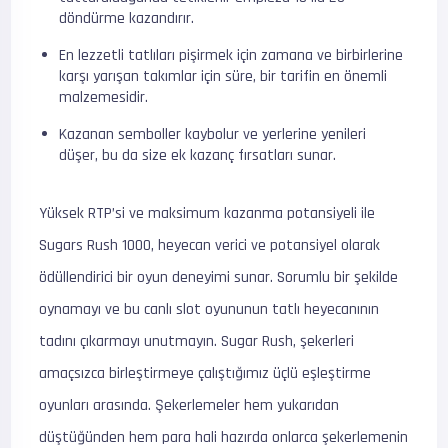
döndürme kazandırır.
En lezzetli tatlıları pişirmek için zamana ve birbirlerine
karşı yarışan takımlar için süre, bir tarifin en önemli
malzemesidir.
Kazanan semboller kaybolur ve yerlerine yenileri
düşer, bu da size ek kazanç fırsatları sunar.
Yüksek RTP’si ve maksimum kazanma potansiyeli ile
Sugars Rush 1000, heyecan verici ve potansiyel olarak
ödüllendirici bir oyun deneyimi sunar. Sorumlu bir şekilde
oynamayı ve bu canlı slot oyununun tatlı heyecanının
tadını çıkarmayı unutmayın. Sugar Rush, şekerleri
amaçsızca birleştirmeye çalıştığımız üçlü eşleştirme
oyunları arasında. Şekerlemeler hem yukarıdan
düştüğünden hem para hali hazırda onlarca şekerlemenin