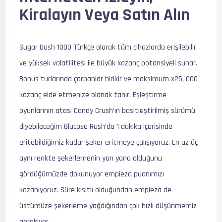
Kiralayın Veya Satın Alın
Sugar Dash 1000 Türkçe olarak tüm cihazlarda erişilebilir
ve yüksek volatilitesi ile büyük kazanç potansiyeli sunar.
Bonus turlarında çarpanlar birikir ve maksimum x25, 000
kazanç elde etmenize olanak tanır. Eşleştirme
oyunlarının atası Candy Crush’ın basitleştirilmiş sürümü
diyebileceğim Glucose Rush’da 1 dakika içerisinde
eritebildiğimiz kadar şeker eritmeye çalışıyoruz. En az üç
aynı renkte şekerlemenin yan yana olduğunu
gördüğümüzde dokunuyor empieza puanımızı
kazanıyoruz. Süre kısıtlı olduğundan empieza de
üstümüze şekerleme yağdığından çok hızlı düşünmemiz
gerekiyor.