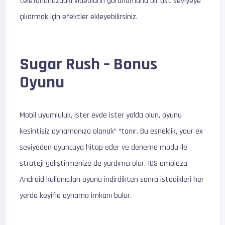
telefonunuzdaki videoların görünümünü bir üst seviyeye
çıkarmak için efektler ekleyebilirsiniz.
Sugar Rush – Bonus
Oyunu
Mobil uyumluluk, ister evde ister yolda olun, oyunu
kesintisiz oynamanıza olanak” “tanır. Bu esneklik, your ex
seviyeden oyuncuya hitap eder ve deneme modu ile
strateji geliştirmenize de yardımcı olur. IOS empieza
Android kullanıcıları oyunu indirdikten sonra istedikleri her
yerde keyifle oynama imkanı bulur.