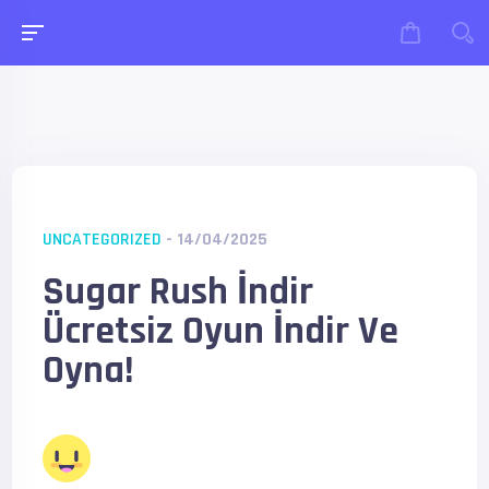
UNCATEGORIZED
- 14/04/2025
Sugar Rush İndir
Ücretsiz Oyun İndir Ve
Oyna!