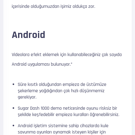
içerisinde olduğumuzdan işimiz oldukça zor.
Android
Videolara efekt eklemek için kullanabileceğiniz çok sayıda
Android uygulaması bulunuyor.”
Süre kısıtlı olduğundan empieza de üstümüze
şekerleme yağdığından çok hızlı düşünmemiz
gerekiyor.
Sugar Dash 1000 demo neticesinde oyunu risksiz bir
şekilde keşfedebilir empieza kuralları öğrenebilirsiniz.
Android işletim sistemine sahip cihazlarda kule
savunma oyunları oynamak isteyen kişiler için